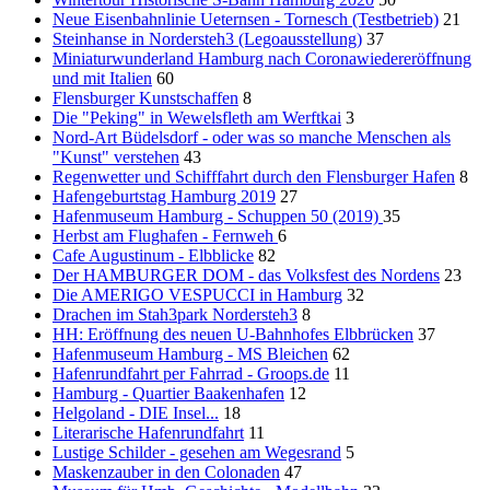
Neue Eisenbahnlinie Ueternsen - Tornesch (Testbetrieb)
21
Steinhanse in Nordersteh3 (Legoausstellung)
37
Miniaturwunderland Hamburg nach Coronawiedereröffnung
und mit Italien
60
Flensburger Kunstschaffen
8
Die "Peking" in Wewelsfleth am Werftkai
3
Nord-Art Büdelsdorf - oder was so manche Menschen als
"Kunst" verstehen
43
Regenwetter und Schifffahrt durch den Flensburger Hafen
8
Hafengeburtstag Hamburg 2019
27
Hafenmuseum Hamburg - Schuppen 50 (2019)
35
Herbst am Flughafen - Fernweh
6
Cafe Augustinum - Elbblicke
82
Der HAMBURGER DOM - das Volksfest des Nordens
23
Die AMERIGO VESPUCCI in Hamburg
32
Drachen im Stah3park Nordersteh3
8
HH: Eröffnung des neuen U-Bahnhofes Elbbrücken
37
Hafenmuseum Hamburg - MS Bleichen
62
Hafenrundfahrt per Fahrrad - Groops.de
11
Hamburg - Quartier Baakenhafen
12
Helgoland - DIE Insel...
18
Literarische Hafenrundfahrt
11
Lustige Schilder - gesehen am Wegesrand
5
Maskenzauber in den Colonaden
47