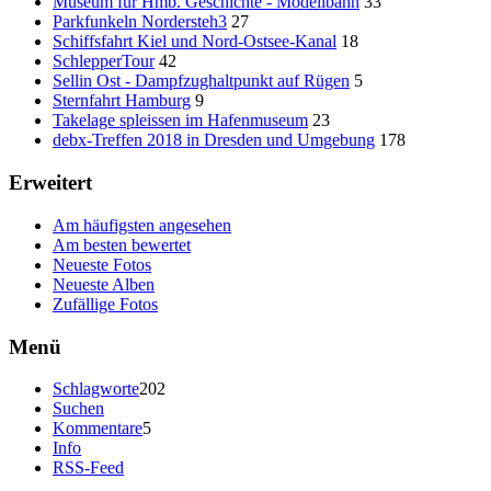
Museum für Hmb. Geschichte - Modellbahn
33
Parkfunkeln Nordersteh3
27
Schiffsfahrt Kiel und Nord-Ostsee-Kanal
18
SchlepperTour
42
Sellin Ost - Dampfzughaltpunkt auf Rügen
5
Sternfahrt Hamburg
9
Takelage spleissen im Hafenmuseum
23
debx-Treffen 2018 in Dresden und Umgebung
178
Erweitert
Am häufigsten angesehen
Am besten bewertet
Neueste Fotos
Neueste Alben
Zufällige Fotos
Menü
Schlagworte
202
Suchen
Kommentare
5
Info
RSS-Feed