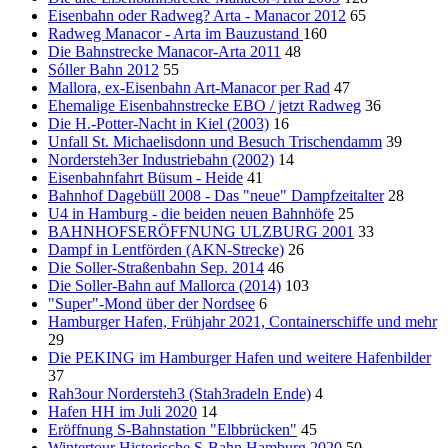
Eisenbahn oder Radweg? Arta - Manacor 2012
65
Radweg Manacor - Arta im Bauzustand
160
Die Bahnstrecke Manacor-Arta 2011
48
Sóller Bahn 2012
55
Mallora, ex-Eisenbahn Art-Manacor per Rad
47
Ehemalige Eisenbahnstrecke EBO / jetzt Radweg
36
Die H.-Potter-Nacht in Kiel (2003)
16
Unfall St. Michaelisdonn und Besuch Trischendamm
39
Nordersteh3er Industriebahn (2002)
14
Eisenbahnfahrt Büsum - Heide
41
Bahnhof Dagebüll 2008 - Das "neue" Dampfzeitalter
28
U4 in Hamburg - die beiden neuen Bahnhöfe
25
BAHNHOFSERÖFFNUNG ULZBURG 2001
33
Dampf in Lentförden (AKN-Strecke)
26
Die Soller-Straßenbahn Sep. 2014
46
Die Soller-Bahn auf Mallorca (2014)
103
"Super"-Mond über der Nordsee
6
Hamburger Hafen, Frühjahr 2021, Containerschiffe und mehr
29
Die PEKING im Hamburger Hafen und weitere Hafenbilder
37
Rah3our Nordersteh3 (Stah3radeln Ende)
4
Hafen HH im Juli 2020
14
Eröffnung S-Bahnstation "Elbbrücken"
45
Wintertour Historische S-Bahn Hamburg 2020
50