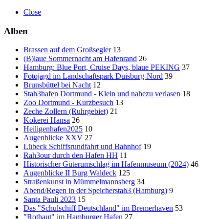
Close
Alben
Brassen auf dem Großsegler
13
(B)laue Sommernacht am Hafenrand
26
Hamburg: Blue Port, Cruise Days, blaue PEKING
37
Fotojagd im Landschaftspark Duisburg-Nord
39
Brunsbüttel bei Nacht
12
Stah3hafen Dortmund - Klein und nahezu verlasen
18
Zoo Dortmund - Kurzbesuch
13
Zeche Zollern (Ruhrgebiet)
21
Kokerei Hansa
26
Heiligenhafen2025
10
Augenblicke XXV
27
Lübeck Schiffsrundfahrt und Bahnhof
19
Rah3our durch den Hafen HH
11
Historischer Güterumschlag im Hafenmuseum (2024)
46
Augenblicke II Burg Waldeck
125
Straßenkunst in Mümmelmannsberg
34
Abend/Regen in der Speicherstah3 (Hamburg)
9
Santa Pauli 2023
15
Das "Schulschiff Deutschland" im Bremerhaven
53
"Rothaut" im Hamburger Hafen
27