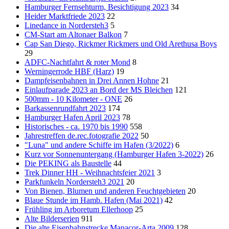
Hamburger Fernsehturm, Besichtigung 2023
34
Heider Marktfriede 2023
22
Linedance in Nordersteh3
5
CM-Start am Altonaer Balkon
7
Cap San Diego, Rickmer Rickmers und Old Arethusa Boys
29
ADFC-Nachtfahrt & roter Mond
8
Werningerrode HBF (Harz)
19
Dampfeisenbahnen in Drei Annen Hohne
21
Einlaufparade 2023 an Bord der MS Bleichen
121
500mm - 10 Kilometer - ONE
26
Barkassenrundfahrt 2023
174
Hamburger Hafen April 2023
78
Historisches - ca. 1970 bis 1990
558
Jahrestreffen de.rec.fotografie 2022
50
"Luna" und andere Schiffe im Hafen (3/2022)
6
Kurz vor Sonnenuntergang (Hamburger Hafen 3-2022)
26
Die PEKING als Baustelle
44
Trek Dinner HH - Weihnachtsfeier 2021
3
Parkfunkeln Nordersteh3 2021
20
Von Bienen, Blumen und anderen Feuchtgebieten
20
Blaue Stunde im Hamb. Hafen (Mai 2021)
42
Frühling im Arboretum Ellerhoop
25
Alte Bilderserien
911
Die alte Eisenbahnstrecke Manacor-Arta 2009
128