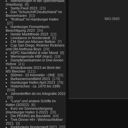
Abend/Regen in der Speicherstadt
(Hamburg)
9
Santa Pauli 2023
15
Das "Schulschiff Deutschland" im
Bremerhaven
53
IMG 0885
"Rothaut" im Hamburger Hafen
27
Hamburger Fernsehturm,
Besichtigung 2023
34
Heider Marktfriede 2023
22
Linedance in Norderstedt
5
CM-Start am Altonaer Balkon
7
Cap San Diego, Rickmer Rickmers
und Old Arethusa Boys
29
ADFC-Nachtfahrt & roter Mond
8
Werningerrode HBF (Harz)
19
Dampfeisenbahnen in Drei Annen
Hohne
21
Einlaufparade 2023 an Bord der
MS Bleichen
121
500mm - 10 Kilometer - ONE
26
Barkassenrundfahrt 2023
174
Hamburger Hafen April 2023
78
Historisches - ca. 1970 bis 1990
558
Jahrestreffen de.rec.fotografie 2022
50
"Luna" und andere Schiffe im
Hafen (3/2022)
6
Kurz vor Sonnenuntergang
(Hamburger Hafen 3-2022)
26
Die PEKING als Baustelle
44
Trek Dinner HH - Weihnachtsfeier
2021
3
Parkfunkeln Norderstedt 2021
20