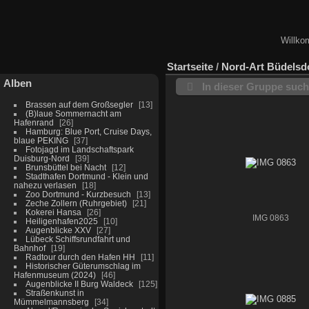
Willko
Startseite
/
Nord-Art Büdelsd
Alben
In dieser Gruppe suc
Brassen auf dem Großsegler
13
(B)laue Sommernacht am
Hafenrand
26
Hamburg: Blue Port, Cruise Days,
blaue PEKING
37
Fotojagd im Landschaftspark
Duisburg-Nord
39
Brunsbüttel bei Nacht
12
Stadthafen Dortmund - Klein und
nahezu verlasen
18
Zoo Dortmund - Kurzbesuch
13
Zeche Zollern (Ruhrgebiet)
21
Kokerei Hansa
26
IMG 0863
Heiligenhafen2025
10
Augenblicke XXV
27
Lübeck Schiffsrundfahrt und
Bahnhof
19
Radtour durch den Hafen HH
11
Historischer Güterumschlag im
Hafenmuseum (2024)
46
Augenblicke II Burg Waldeck
125
Straßenkunst in
Mümmelmannsberg
34