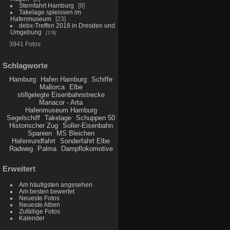
Sternfahrt Hamburg
9
Takelage spleissen im
Hafenmuseum
23
debx-Treffen 2018 in Dresden und
Umgebung
178
3941 Fotos
Schlagworte
Hamburg
Hafen Hamburg
Schiffe
Mallorca
Elbe
stillgelegte Eisenbahnstrecke
Manacor - Arta
Hafenmuseum Hamburg
Segelschiff
Takelage
Schuppen 50
Historischer Zug
Soller-Eisenbahn
Spanien
MS Bleichen
Hafenrundfahrt
Sonderfahrt Elbe
Radweg
Palma
Dampflokomotive
Erweitert
Am häufigsten angesehen
Am besten bewertet
Neueste Fotos
Neueste Alben
Zufällige Fotos
Kalender