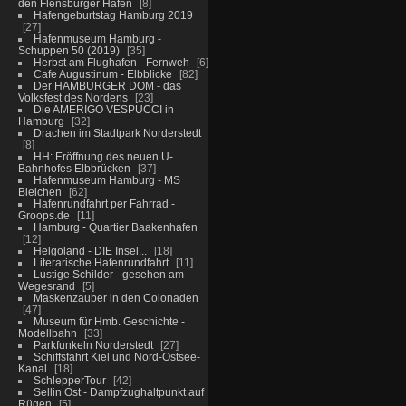
den Flensburger Hafen
8
Hafengeburtstag Hamburg 2019
27
Hafenmuseum Hamburg -
Schuppen 50 (2019)
35
Herbst am Flughafen - Fernweh
6
Cafe Augustinum - Elbblicke
82
Der HAMBURGER DOM - das
Volksfest des Nordens
23
Die AMERIGO VESPUCCI in
Hamburg
32
Drachen im Stadtpark Norderstedt
8
HH: Eröffnung des neuen U-
Bahnhofes Elbbrücken
37
Hafenmuseum Hamburg - MS
Bleichen
62
Hafenrundfahrt per Fahrrad -
Groops.de
11
Hamburg - Quartier Baakenhafen
12
Helgoland - DIE Insel...
18
Literarische Hafenrundfahrt
11
Lustige Schilder - gesehen am
Wegesrand
5
Maskenzauber in den Colonaden
47
Museum für Hmb. Geschichte -
Modellbahn
33
Parkfunkeln Norderstedt
27
Schiffsfahrt Kiel und Nord-Ostsee-
Kanal
18
SchlepperTour
42
Sellin Ost - Dampfzughaltpunkt auf
Rügen
5