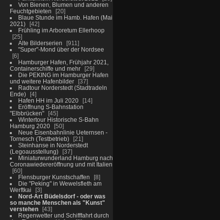
Von Bienen, Blumen und anderen
Feuchtgebieten
20
Blaue Stunde im Hamb. Hafen (Mai
2021)
42
Frühling im Arboretum Ellerhoop
25
Alte Bilderserien
911
"Super"-Mond über der Nordsee
6
Hamburger Hafen, Frühjahr 2021,
Containerschiffe und mehr
29
Die PEKING im Hamburger Hafen
und weitere Hafenbilder
37
Radtour Norderstedt (Stadtradeln
Ende)
4
Hafen HH im Juli 2020
14
Eröffnung S-Bahnstation
"Elbbrücken"
45
Wintertour Historische S-Bahn
Hamburg 2020
50
Neue Eisenbahnlinie Ueternsen -
Tornesch (Testbetrieb)
21
Steinhanse in Norderstedt
(Legoausstellung)
37
Miniaturwunderland Hamburg nach
Coronawiedereröffnung und mit Italien
60
Flensburger Kunstschaffen
8
Die "Peking" in Wewelsfleth am
Werftkai
3
Nord-Art Büdelsdorf - oder was
so manche Menschen als "Kunst"
verstehen
43
Regenwetter und Schifffahrt durch