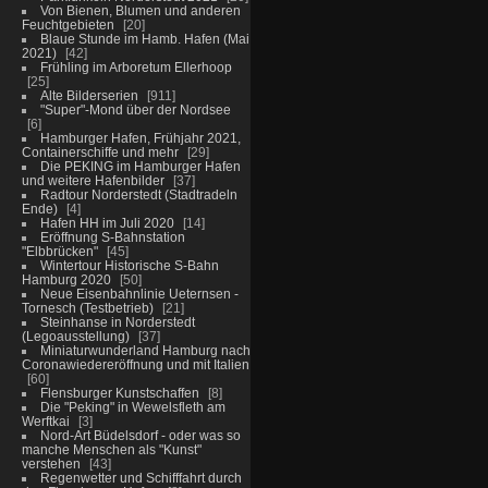
Von Bienen, Blumen und anderen
Feuchtgebieten
20
Blaue Stunde im Hamb. Hafen (Mai
2021)
42
Frühling im Arboretum Ellerhoop
25
Alte Bilderserien
911
"Super"-Mond über der Nordsee
6
Hamburger Hafen, Frühjahr 2021,
Containerschiffe und mehr
29
Die PEKING im Hamburger Hafen
und weitere Hafenbilder
37
Radtour Norderstedt (Stadtradeln
Ende)
4
Hafen HH im Juli 2020
14
Eröffnung S-Bahnstation
"Elbbrücken"
45
Wintertour Historische S-Bahn
Hamburg 2020
50
Neue Eisenbahnlinie Ueternsen -
Tornesch (Testbetrieb)
21
Steinhanse in Norderstedt
(Legoausstellung)
37
Miniaturwunderland Hamburg nach
Coronawiedereröffnung und mit Italien
60
Flensburger Kunstschaffen
8
Die "Peking" in Wewelsfleth am
Werftkai
3
Nord-Art Büdelsdorf - oder was so
manche Menschen als "Kunst"
verstehen
43
Regenwetter und Schifffahrt durch