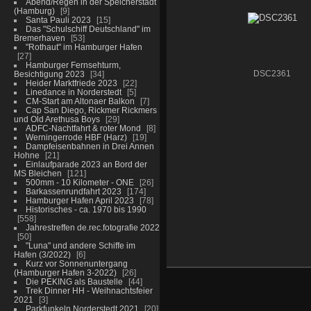
Abend/Regen in der Speicherstadt
(Hamburg)
9
Santa Pauli 2023
15
Das "Schulschiff Deutschland" im
Bremerhaven
53
"Rothaut" im Hamburger Hafen
27
Hamburger Fernsehturm,
Besichtigung 2023
34
DSC2361
Heider Marktfriede 2023
22
Linedance in Norderstedt
5
CM-Start am Altonaer Balkon
7
Cap San Diego, Rickmer Rickmers
und Old Arethusa Boys
29
ADFC-Nachtfahrt & roter Mond
8
Werningerrode HBF (Harz)
19
Dampfeisenbahnen in Drei Annen
Hohne
21
Einlaufparade 2023 an Bord der
MS Bleichen
121
500mm - 10 Kilometer - ONE
26
Barkassenrundfahrt 2023
174
Hamburger Hafen April 2023
78
Historisches - ca. 1970 bis 1990
558
Jahrestreffen de.rec.fotografie 2022
50
"Luna" und andere Schiffe im
Hafen (3/2022)
6
Kurz vor Sonnenuntergang
(Hamburger Hafen 3-2022)
26
Die PEKING als Baustelle
44
Trek Dinner HH - Weihnachtsfeier
2021
3
Parkfunkeln Norderstedt 2021
20