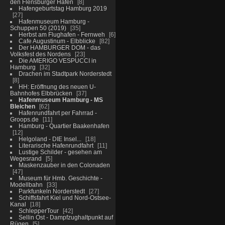
den Flensburger Hafen
8
Hafengeburtstag Hamburg 2019
27
Hafenmuseum Hamburg -
Schuppen 50 (2019)
35
Herbst am Flughafen - Fernweh
6
Cafe Augustinum - Elbblicke
82
Der HAMBURGER DOM - das
Volksfest des Nordens
23
Die AMERIGO VESPUCCI in
Hamburg
32
Drachen im Stadtpark Norderstedt
8
HH: Eröffnung des neuen U-
Bahnhofes Elbbrücken
37
Hafenmuseum Hamburg - MS
Bleichen
62
Hafenrundfahrt per Fahrrad -
Groops.de
11
Hamburg - Quartier Baakenhafen
12
Helgoland - DIE Insel...
18
Literarische Hafenrundfahrt
11
Lustige Schilder - gesehen am
Wegesrand
5
Maskenzauber in den Colonaden
47
Museum für Hmb. Geschichte -
Modellbahn
33
Parkfunkeln Norderstedt
27
Schiffsfahrt Kiel und Nord-Ostsee-
Kanal
18
SchlepperTour
42
Sellin Ost - Dampfzughaltpunkt auf
Rügen
5