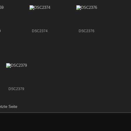
9
DSC2374
DSC2376
DSC2379
etzte Seite