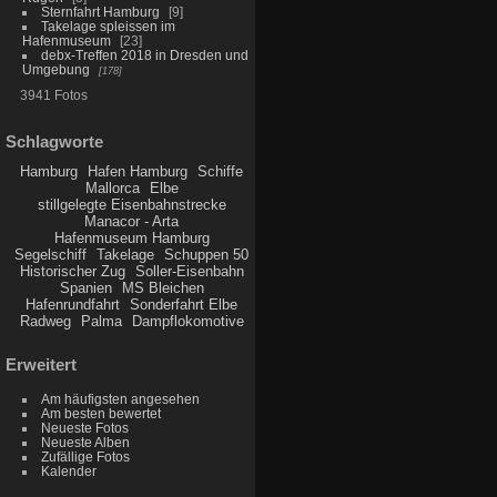
Sternfahrt Hamburg
9
Takelage spleissen im
Hafenmuseum
23
debx-Treffen 2018 in Dresden und
Umgebung
178
3941 Fotos
Schlagworte
Hamburg
Hafen Hamburg
Schiffe
Mallorca
Elbe
stillgelegte Eisenbahnstrecke
Manacor - Arta
Hafenmuseum Hamburg
Segelschiff
Takelage
Schuppen 50
Historischer Zug
Soller-Eisenbahn
Spanien
MS Bleichen
Hafenrundfahrt
Sonderfahrt Elbe
Radweg
Palma
Dampflokomotive
Erweitert
Am häufigsten angesehen
Am besten bewertet
Neueste Fotos
Neueste Alben
Zufällige Fotos
Kalender