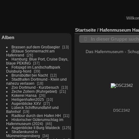
Willko
Startseite
/
Hafenmuseum Ham
Alben
In dieser Gruppe suc
Brassen auf dem Großsegler
13
(B)laue Sommernacht am
Das Hafenmuseum - Schuppen
Hafenrand
26
Hamburg: Blue Port, Cruise Days,
blaue PEKING
37
Fotojagd im Landschaftspark
Duisburg-Nord
39
Brunsbüttel bei Nacht
12
Stadthafen Dortmund - Klein und
nahezu verlasen
18
Zoo Dortmund - Kurzbesuch
13
Zeche Zollern (Ruhrgebiet)
21
Kokerei Hansa
26
Heiligenhafen2025
10
Augenblicke XXV
27
Lübeck Schiffsrundfahrt und
DSC2342
Bahnhof
19
Radtour durch den Hafen HH
11
Historischer Güterumschlag im
Hafenmuseum (2024)
46
Augenblicke II Burg Waldeck
125
Straßenkunst in
Mümmelmannsberg
34