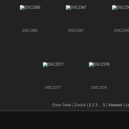
DSC2365
DSC2367
DSC236
DSC2377
DSC2378
Erste Seite |
Zurück |
1
2
3
...
5
|
Vorwärts
|
L