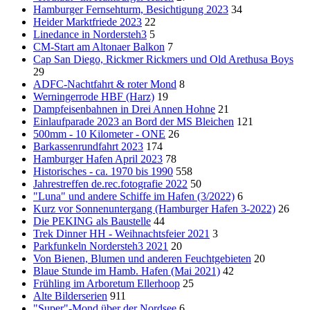
Hamburger Fernsehturm, Besichtigung 2023
34
Heider Marktfriede 2023
22
Linedance in Nordersteh3
5
CM-Start am Altonaer Balkon
7
Cap San Diego, Rickmer Rickmers und Old Arethusa Boys
29
ADFC-Nachtfahrt & roter Mond
8
Werningerrode HBF (Harz)
19
Dampfeisenbahnen in Drei Annen Hohne
21
Einlaufparade 2023 an Bord der MS Bleichen
121
500mm - 10 Kilometer - ONE
26
Barkassenrundfahrt 2023
174
Hamburger Hafen April 2023
78
Historisches - ca. 1970 bis 1990
558
Jahrestreffen de.rec.fotografie 2022
50
"Luna" und andere Schiffe im Hafen (3/2022)
6
Kurz vor Sonnenuntergang (Hamburger Hafen 3-2022)
26
Die PEKING als Baustelle
44
Trek Dinner HH - Weihnachtsfeier 2021
3
Parkfunkeln Nordersteh3 2021
20
Von Bienen, Blumen und anderen Feuchtgebieten
20
Blaue Stunde im Hamb. Hafen (Mai 2021)
42
Frühling im Arboretum Ellerhoop
25
Alte Bilderserien
911
"Super"-Mond über der Nordsee
6