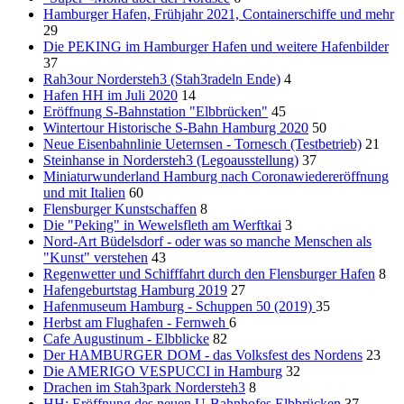
Hamburger Hafen, Frühjahr 2021, Containerschiffe und mehr
29
Die PEKING im Hamburger Hafen und weitere Hafenbilder
37
Rah3our Nordersteh3 (Stah3radeln Ende)
4
Hafen HH im Juli 2020
14
Eröffnung S-Bahnstation "Elbbrücken"
45
Wintertour Historische S-Bahn Hamburg 2020
50
Neue Eisenbahnlinie Ueternsen - Tornesch (Testbetrieb)
21
Steinhanse in Nordersteh3 (Legoausstellung)
37
Miniaturwunderland Hamburg nach Coronawiedereröffnung
und mit Italien
60
Flensburger Kunstschaffen
8
Die "Peking" in Wewelsfleth am Werftkai
3
Nord-Art Büdelsdorf - oder was so manche Menschen als
"Kunst" verstehen
43
Regenwetter und Schifffahrt durch den Flensburger Hafen
8
Hafengeburtstag Hamburg 2019
27
Hafenmuseum Hamburg - Schuppen 50 (2019)
35
Herbst am Flughafen - Fernweh
6
Cafe Augustinum - Elbblicke
82
Der HAMBURGER DOM - das Volksfest des Nordens
23
Die AMERIGO VESPUCCI in Hamburg
32
Drachen im Stah3park Nordersteh3
8
HH: Eröffnung des neuen U-Bahnhofes Elbbrücken
37