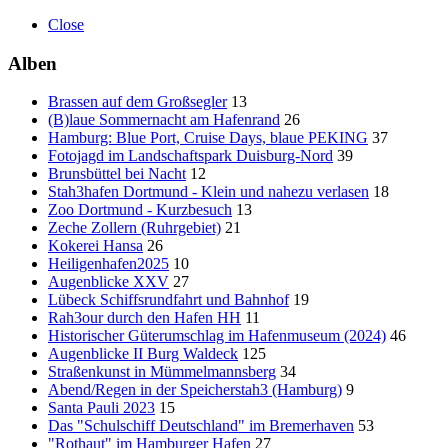
Close
Alben
Brassen auf dem Großsegler
13
(B)laue Sommernacht am Hafenrand
26
Hamburg: Blue Port, Cruise Days, blaue PEKING
37
Fotojagd im Landschaftspark Duisburg-Nord
39
Brunsbüttel bei Nacht
12
Stah3hafen Dortmund - Klein und nahezu verlasen
18
Zoo Dortmund - Kurzbesuch
13
Zeche Zollern (Ruhrgebiet)
21
Kokerei Hansa
26
Heiligenhafen2025
10
Augenblicke XXV
27
Lübeck Schiffsrundfahrt und Bahnhof
19
Rah3our durch den Hafen HH
11
Historischer Güterumschlag im Hafenmuseum (2024)
46
Augenblicke II Burg Waldeck
125
Straßenkunst in Mümmelmannsberg
34
Abend/Regen in der Speicherstah3 (Hamburg)
9
Santa Pauli 2023
15
Das "Schulschiff Deutschland" im Bremerhaven
53
"Rothaut" im Hamburger Hafen
27