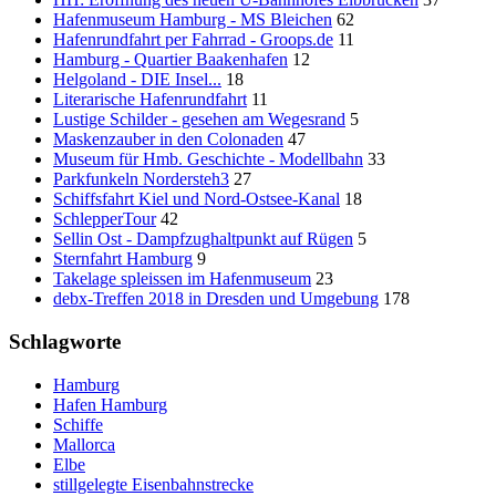
Hafenmuseum Hamburg - MS Bleichen
62
Hafenrundfahrt per Fahrrad - Groops.de
11
Hamburg - Quartier Baakenhafen
12
Helgoland - DIE Insel...
18
Literarische Hafenrundfahrt
11
Lustige Schilder - gesehen am Wegesrand
5
Maskenzauber in den Colonaden
47
Museum für Hmb. Geschichte - Modellbahn
33
Parkfunkeln Nordersteh3
27
Schiffsfahrt Kiel und Nord-Ostsee-Kanal
18
SchlepperTour
42
Sellin Ost - Dampfzughaltpunkt auf Rügen
5
Sternfahrt Hamburg
9
Takelage spleissen im Hafenmuseum
23
debx-Treffen 2018 in Dresden und Umgebung
178
Schlagworte
Hamburg
Hafen Hamburg
Schiffe
Mallorca
Elbe
stillgelegte Eisenbahnstrecke