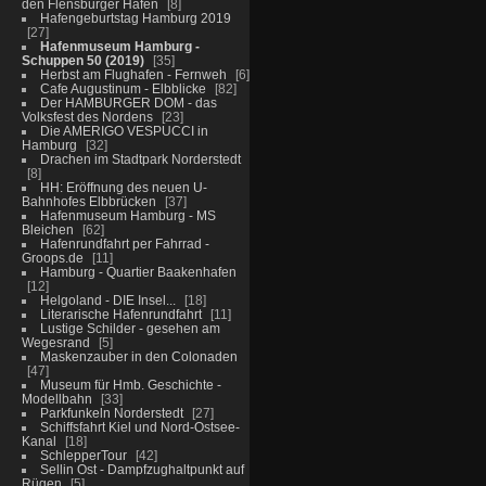
den Flensburger Hafen
8
Hafengeburtstag Hamburg 2019
27
Hafenmuseum Hamburg -
Schuppen 50 (2019)
35
Herbst am Flughafen - Fernweh
6
Cafe Augustinum - Elbblicke
82
Der HAMBURGER DOM - das
Volksfest des Nordens
23
Die AMERIGO VESPUCCI in
Hamburg
32
Drachen im Stadtpark Norderstedt
8
HH: Eröffnung des neuen U-
Bahnhofes Elbbrücken
37
Hafenmuseum Hamburg - MS
Bleichen
62
Hafenrundfahrt per Fahrrad -
Groops.de
11
Hamburg - Quartier Baakenhafen
12
Helgoland - DIE Insel...
18
Literarische Hafenrundfahrt
11
Lustige Schilder - gesehen am
Wegesrand
5
Maskenzauber in den Colonaden
47
Museum für Hmb. Geschichte -
Modellbahn
33
Parkfunkeln Norderstedt
27
Schiffsfahrt Kiel und Nord-Ostsee-
Kanal
18
SchlepperTour
42
Sellin Ost - Dampfzughaltpunkt auf
Rügen
5