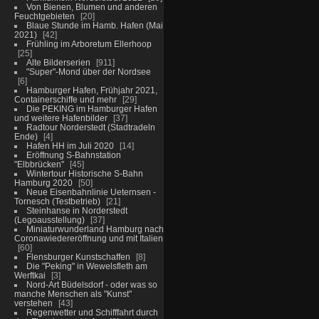
Von Bienen, Blumen und anderen
Feuchtgebieten
20
Blaue Stunde im Hamb. Hafen (Mai
2021)
42
Frühling im Arboretum Ellerhoop
25
Alte Bilderserien
911
"Super"-Mond über der Nordsee
6
Hamburger Hafen, Frühjahr 2021,
Containerschiffe und mehr
29
Die PEKING im Hamburger Hafen
und weitere Hafenbilder
37
Radtour Norderstedt (Stadtradeln
Ende)
4
Hafen HH im Juli 2020
14
Eröffnung S-Bahnstation
"Elbbrücken"
45
Wintertour Historische S-Bahn
Hamburg 2020
50
Neue Eisenbahnlinie Ueternsen -
Tornesch (Testbetrieb)
21
Steinhanse in Norderstedt
(Legoausstellung)
37
Miniaturwunderland Hamburg nach
Coronawiedereröffnung und mit Italien
60
Flensburger Kunstschaffen
8
Die "Peking" in Wewelsfleth am
Werftkai
3
Nord-Art Büdelsdorf - oder was so
manche Menschen als "Kunst"
verstehen
43
Regenwetter und Schifffahrt durch