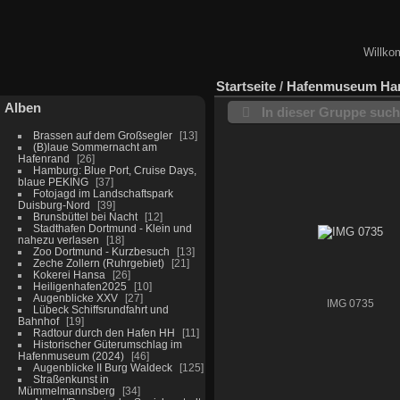
Willko
Startseite
/
Hafenmuseum Ham
Alben
In dieser Gruppe suc
Brassen auf dem Großsegler
13
(B)laue Sommernacht am
Hafenrand
26
Hamburg: Blue Port, Cruise Days,
blaue PEKING
37
Fotojagd im Landschaftspark
Duisburg-Nord
39
Brunsbüttel bei Nacht
12
Stadthafen Dortmund - Klein und
nahezu verlasen
18
Zoo Dortmund - Kurzbesuch
13
Zeche Zollern (Ruhrgebiet)
21
Kokerei Hansa
26
Heiligenhafen2025
10
Augenblicke XXV
27
IMG 0735
Lübeck Schiffsrundfahrt und
Bahnhof
19
Radtour durch den Hafen HH
11
Historischer Güterumschlag im
Hafenmuseum (2024)
46
Augenblicke II Burg Waldeck
125
Straßenkunst in
Mümmelmannsberg
34