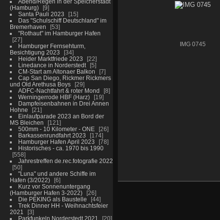
Abend/Regen in der Speicherstadt
(Hamburg)
9
Santa Pauli 2023
15
Das "Schulschiff Deutschland" im
Bremerhaven
53
"Rothaut" im Hamburger Hafen
27
IMG 0745
Hamburger Fernsehturm,
Besichtigung 2023
34
Heider Marktfriede 2023
22
Linedance in Norderstedt
5
CM-Start am Altonaer Balkon
7
Cap San Diego, Rickmer Rickmers
und Old Arethusa Boys
29
ADFC-Nachtfahrt & roter Mond
8
Werningerrode HBF (Harz)
19
Dampfeisenbahnen in Drei Annen
Hohne
21
Einlaufparade 2023 an Bord der
MS Bleichen
121
500mm - 10 Kilometer - ONE
26
Barkassenrundfahrt 2023
174
Hamburger Hafen April 2023
78
Historisches - ca. 1970 bis 1990
558
Jahrestreffen de.rec.fotografie 2022
50
"Luna" und andere Schiffe im
Hafen (3/2022)
6
Kurz vor Sonnenuntergang
(Hamburger Hafen 3-2022)
26
Die PEKING als Baustelle
44
Trek Dinner HH - Weihnachtsfeier
2021
3
Parkfunkeln Norderstedt 2021
20