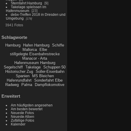
Sternfahrt Hamburg
9
Takelage spleissen im
Hafenmuseum
23
debx-Treffen 2018 in Dresden und
Umgebung
178
3941 Fotos
Schlagworte
Hamburg
Hafen Hamburg
Schiffe
Mallorca
Elbe
stillgelegte Eisenbahnstrecke
Manacor - Arta
Hafenmuseum Hamburg
Segelschiff
Takelage
Schuppen 50
Historischer Zug
Soller-Eisenbahn
Spanien
MS Bleichen
Hafenrundfahrt
Sonderfahrt Elbe
Radweg
Palma
Dampflokomotive
Erweitert
Am häufigsten angesehen
Am besten bewertet
Neueste Fotos
Neueste Alben
Zufällige Fotos
Kalender