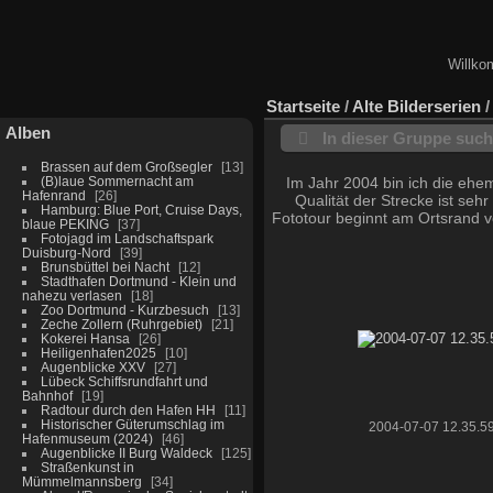
Willko
Startseite
/
Alte Bilderserien
Alben
In dieser Gruppe suc
Brassen auf dem Großsegler
13
(B)laue Sommernacht am
Im Jahr 2004 bin ich die ehe
Hafenrand
26
Qualität der Strecke ist sehr
Hamburg: Blue Port, Cruise Days,
Fototour beginnt am Ortsrand v
blaue PEKING
37
Fotojagd im Landschaftspark
Duisburg-Nord
39
Brunsbüttel bei Nacht
12
Stadthafen Dortmund - Klein und
nahezu verlasen
18
Zoo Dortmund - Kurzbesuch
13
Zeche Zollern (Ruhrgebiet)
21
Kokerei Hansa
26
Heiligenhafen2025
10
Augenblicke XXV
27
Lübeck Schiffsrundfahrt und
Bahnhof
19
Radtour durch den Hafen HH
11
Historischer Güterumschlag im
2004-07-07 12.35.5
Hafenmuseum (2024)
46
Augenblicke II Burg Waldeck
125
Straßenkunst in
Mümmelmannsberg
34