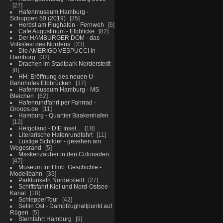
27
Hafenmuseum Hamburg -
Schuppen 50 (2019)
35
Herbst am Flughafen - Fernweh
6
Cafe Augustinum - Elbblicke
82
Der HAMBURGER DOM - das
Volksfest des Nordens
23
Die AMERIGO VESPUCCI in
Hamburg
32
Drachen im Stadtpark Norderstedt
8
HH: Eröffnung des neuen U-
Bahnhofes Elbbrücken
37
Hafenmuseum Hamburg - MS
Bleichen
62
Hafenrundfahrt per Fahrrad -
Groops.de
11
Hamburg - Quartier Baakenhafen
12
Helgoland - DIE Insel...
18
Literarische Hafenrundfahrt
11
Lustige Schilder - gesehen am
Wegesrand
5
Maskenzauber in den Colonaden
47
Museum für Hmb. Geschichte -
Modellbahn
33
Parkfunkeln Norderstedt
27
Schiffsfahrt Kiel und Nord-Ostsee-
Kanal
18
SchlepperTour
42
Sellin Ost - Dampfzughaltpunkt auf
Rügen
5
Sternfahrt Hamburg
9