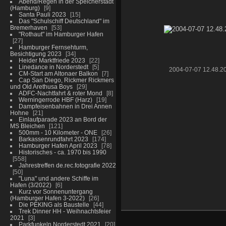
Abend/Regen in der Speicherstadt
(Hamburg)
9
Santa Pauli 2023
15
Das "Schulschiff Deutschland" im
Bremerhaven
53
"Rothaut" im Hamburger Hafen
27
Hamburger Fernsehturm,
Besichtigung 2023
34
Heider Marktfriede 2023
22
Linedance in Norderstedt
5
2004-07-07 12.48.2
CM-Start am Altonaer Balkon
7
Cap San Diego, Rickmer Rickmers
und Old Arethusa Boys
29
ADFC-Nachtfahrt & roter Mond
8
Werningerrode HBF (Harz)
19
Dampfeisenbahnen in Drei Annen
Hohne
21
Einlaufparade 2023 an Bord der
MS Bleichen
121
500mm - 10 Kilometer - ONE
26
Barkassenrundfahrt 2023
174
Hamburger Hafen April 2023
78
Historisches - ca. 1970 bis 1990
558
Jahrestreffen de.rec.fotografie 2022
50
"Luna" und andere Schiffe im
Hafen (3/2022)
6
Kurz vor Sonnenuntergang
(Hamburger Hafen 3-2022)
26
Die PEKING als Baustelle
44
Trek Dinner HH - Weihnachtsfeier
2021
3
Parkfunkeln Norderstedt 2021
20