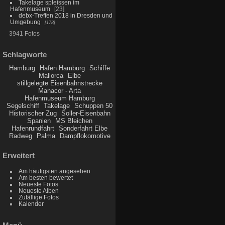
Takelage spleissen im
Hafenmuseum
23
debx-Treffen 2018 in Dresden und
Umgebung
178
3941 Fotos
Schlagworte
Hamburg
Hafen Hamburg
Schiffe
Mallorca
Elbe
stillgelegte Eisenbahnstrecke
Manacor - Arta
Hafenmuseum Hamburg
Segelschiff
Takelage
Schuppen 50
Historischer Zug
Soller-Eisenbahn
Spanien
MS Bleichen
Hafenrundfahrt
Sonderfahrt Elbe
Radweg
Palma
Dampflokomotive
Erweitert
Am häufigsten angesehen
Am besten bewertet
Neueste Fotos
Neueste Alben
Zufällige Fotos
Kalender