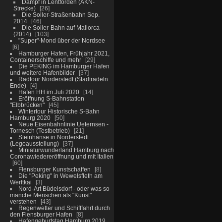
Dampf in Lentförden (AKN-
Strecke)
26
Die Soller-Straßenbahn Sep.
2014
46
Die Soller-Bahn auf Mallorca
(2014)
103
"Super"-Mond über der Nordsee
6
Hamburger Hafen, Frühjahr 2021,
Containerschiffe und mehr
29
Die PEKING im Hamburger Hafen
und weitere Hafenbilder
37
Radtour Norderstedt (Stadtradeln
Ende)
4
Hafen HH im Juli 2020
14
Eröffnung S-Bahnstation
"Elbbrücken"
45
Wintertour Historische S-Bahn
Hamburg 2020
50
Neue Eisenbahnlinie Ueternsen -
Tornesch (Testbetrieb)
21
Steinhanse in Norderstedt
(Legoausstellung)
37
Miniaturwunderland Hamburg nach
Coronawiedereröffnung und mit Italien
60
Flensburger Kunstschaffen
8
Die "Peking" in Wewelsfleth am
Werftkai
3
Nord-Art Büdelsdorf - oder was so
manche Menschen als "Kunst"
verstehen
43
Regenwetter und Schifffahrt durch
den Flensburger Hafen
8
Hafengeburtstag Hamburg 2019