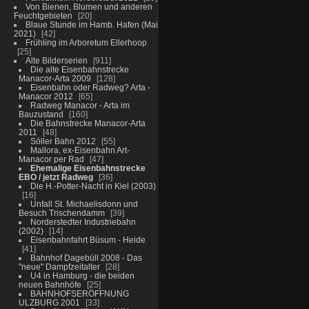
Von Bienen, Blumen und anderen
Feuchtgebieten
20
Blaue Stunde im Hamb. Hafen (Mai
2021)
42
Frühling im Arboretum Ellerhoop
25
Alte Bilderserien
911
Die alte Eisenbahnstrecke
Manacor-Arta 2009
128
Eisenbahn oder Radweg? Arta -
Manacor 2012
65
Radweg Manacor - Arta im
Bauzustand
160
Die Bahnstrecke Manacor-Arta
2011
48
Sóller Bahn 2012
55
Mallora, ex-Eisenbahn Art-
Manacor per Rad
47
Ehemalige Eisenbahnstrecke
EBO / jetzt Radweg
36
Die H.-Potter-Nacht in Kiel (2003)
16
Unfall St. Michaelisdonn und
Besuch Trischendamm
39
Norderstedter Industriebahn
(2002)
14
Eisenbahnfahrt Büsum - Heide
41
Bahnhof Dagebüll 2008 - Das
"neue" Dampfzeitalter
28
U4 in Hamburg - die beiden
neuen Bahnhöfe
25
BAHNHOFSERÖFFNUNG
ULZBURG 2001
33