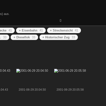
s) aus.
recke
41
+ Eisenbahn
41
+ Streckensicht
41
.
33
+ Diesellok
33
+ Historischer Zug
33
.04.43
2001-06-29 20.04.50
2001-06-29 20.05.58