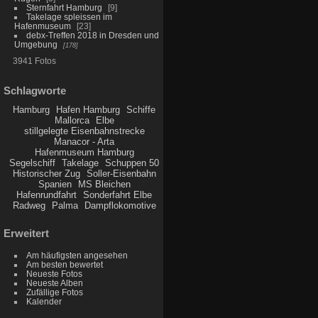
Sternfahrt Hamburg
9
Takelage spleissen im
Hafenmuseum
23
debx-Treffen 2018 in Dresden und
Umgebung
178
3941 Fotos
Schlagworte
Hamburg
Hafen Hamburg
Schiffe
Mallorca
Elbe
stillgelegte Eisenbahnstrecke
Manacor - Arta
Hafenmuseum Hamburg
Segelschiff
Takelage
Schuppen 50
Historischer Zug
Soller-Eisenbahn
Spanien
MS Bleichen
Hafenrundfahrt
Sonderfahrt Elbe
Radweg
Palma
Dampflokomotive
Erweitert
Am häufigsten angesehen
Am besten bewertet
Neueste Fotos
Neueste Alben
Zufällige Fotos
Kalender