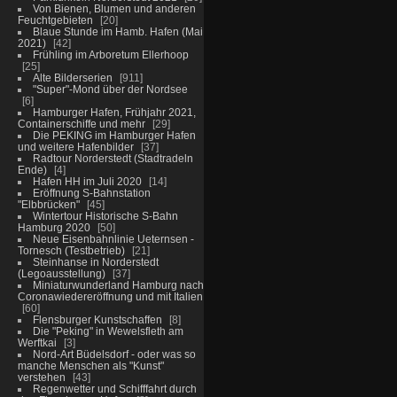
Von Bienen, Blumen und anderen
Feuchtgebieten
20
Blaue Stunde im Hamb. Hafen (Mai
2021)
42
Frühling im Arboretum Ellerhoop
25
Alte Bilderserien
911
"Super"-Mond über der Nordsee
6
Hamburger Hafen, Frühjahr 2021,
Containerschiffe und mehr
29
Die PEKING im Hamburger Hafen
und weitere Hafenbilder
37
Radtour Norderstedt (Stadtradeln
Ende)
4
Hafen HH im Juli 2020
14
Eröffnung S-Bahnstation
"Elbbrücken"
45
Wintertour Historische S-Bahn
Hamburg 2020
50
Neue Eisenbahnlinie Ueternsen -
Tornesch (Testbetrieb)
21
Steinhanse in Norderstedt
(Legoausstellung)
37
Miniaturwunderland Hamburg nach
Coronawiedereröffnung und mit Italien
60
Flensburger Kunstschaffen
8
Die "Peking" in Wewelsfleth am
Werftkai
3
Nord-Art Büdelsdorf - oder was so
manche Menschen als "Kunst"
verstehen
43
Regenwetter und Schifffahrt durch