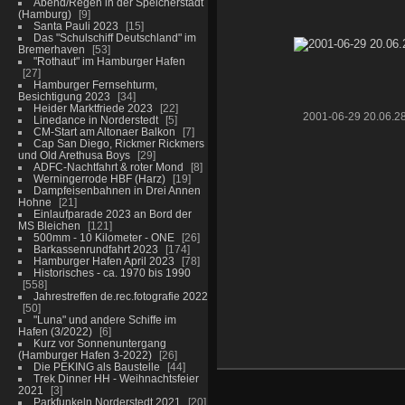
Abend/Regen in der Speicherstadt
(Hamburg)
9
Santa Pauli 2023
15
Das "Schulschiff Deutschland" im
Bremerhaven
53
"Rothaut" im Hamburger Hafen
27
Hamburger Fernsehturm,
Besichtigung 2023
34
Heider Marktfriede 2023
22
2001-06-29 20.06.2
Linedance in Norderstedt
5
CM-Start am Altonaer Balkon
7
Cap San Diego, Rickmer Rickmers
und Old Arethusa Boys
29
ADFC-Nachtfahrt & roter Mond
8
Werningerrode HBF (Harz)
19
Dampfeisenbahnen in Drei Annen
Hohne
21
Einlaufparade 2023 an Bord der
MS Bleichen
121
500mm - 10 Kilometer - ONE
26
Barkassenrundfahrt 2023
174
Hamburger Hafen April 2023
78
Historisches - ca. 1970 bis 1990
558
Jahrestreffen de.rec.fotografie 2022
50
"Luna" und andere Schiffe im
Hafen (3/2022)
6
Kurz vor Sonnenuntergang
(Hamburger Hafen 3-2022)
26
Die PEKING als Baustelle
44
Trek Dinner HH - Weihnachtsfeier
2021
3
Parkfunkeln Norderstedt 2021
20