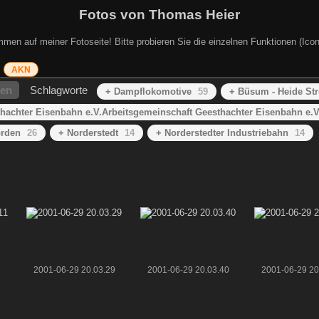
Fotos von Thomas Heier
mmen auf meiner Fotoseite! Bitte probieren Sie die einzelnen Funktionen (Icon
AKN
hen
Schlagworte
+ Dampflokomotive
59
+ Büsum - Heide St
hachter Eisenbahn e.V.Arbeitsgemeinschaft Geesthachter Eisenbahn e.V
örden
26
+ Norderstedt
14
+ Norderstedter Industriebahn
14
1
2001-06-29 20.03.29
2001-06-29 20.03.40
2001-06-29 20