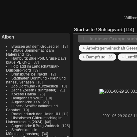
Willko
Startseite
/
Schlagwort
114
Alben
In dieser Gruppe suc
Brassen auf dem Großsegler
13
+ Arbeitsgemeinschaft Geest
(B)laue Sommernacht am
Hafenrand
26
+ Dampfzug
26
+ Lentf
Hamburg: Blue Port, Cruise Days,
blaue PEKING
37
Fotojagd im Landschaftspark
Duisburg-Nord
39
Brunsbüttel bei Nacht
12
Stadthafen Dortmund - Klein und
nahezu verlasen
18
Zoo Dortmund - Kurzbesuch
13
Zeche Zollern (Ruhrgebiet)
21
Kokerei Hansa
26
Heiligenhafen2025
10
Augenblicke XXV
27
Lübeck Schiffsrundfahrt und
Bahnhof
19
Radtour durch den Hafen HH
11
2001-06-29 20.03.1
Historischer Güterumschlag im
Hafenmuseum (2024)
46
Augenblicke II Burg Waldeck
125
Straßenkunst in
Mümmelmannsberg
34