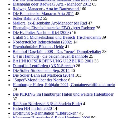
Eisenbahn oder Radweg? Arta - Manacor 2012
65
Radweg Manacor - Arta im Bauzustand
160
Die Bahnstrecke Manacor-Arta 2011
48
Sóller Bahn 2012
55
Mallora, ex-Eisenbahn Art-Manacor per Rad
47
Ehemalige Eisenbahnstrecke EBO / jetzt Radweg
36
Die H.-Potter-Nacht in Kiel (2003)
16
Unfall St. Michaelisdonn und Besuch Trischendamm
39
Nordersteh3er Industriebahn (2002)
14
Eisenbahnfahrt Büsum - Heide
41
Bahnhof Dagebüll 2008 - Das "neue" Dampfzeitalter
28
U4 in Hamburg - die beiden neuen Bahnhöfe
25
BAHNHOFSERÖFFNUNG ULZBURG 2001
33
Dampf in Lentförden (AKN-Strecke)
26
Die Soller-Straßenbahn Sep. 2014
46
Die Soller-Bahn auf Mallorca (2014)
103
"Super"-Mond über der Nordsee
6
Hamburger Hafen, Frühjahr 2021, Containerschiffe und mehr
29
Die PEKING im Hamburger Hafen und weitere Hafenbilder
37
Rah3our Nordersteh3 (Stah3radeln Ende)
4
Hafen HH im Juli 2020
14
Eröffnung S-Bahnstation "Elbbrücken"
45
Wintertour Historische S-Bahn Hamburg 2020
50