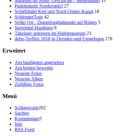
Museum für Hmb. Geschichte - Modellbahn
33
Parkfunkeln Nordersteh3
27
Schiffsfahrt Kiel und Nord-Ostsee-Kanal
18
SchlepperTour
42
Sellin Ost - Dampfzughaltpunkt auf Rügen
5
Sternfahrt Hamburg
9
Takelage spleissen im Hafenmuseum
23
debx-Treffen 2018 in Dresden und Umgebung
178
Erweitert
Am häufigsten angesehen
Am besten bewertet
Neueste Fotos
Neueste Alben
Zufällige Fotos
Menü
Schlagworte
202
Suchen
Kommentare
5
Info
RSS-Feed