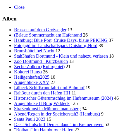
Close
Alben
Brassen auf dem Großsegler
13
(B)laue Sommernacht am Hafenrand
26
Hamburg: Blue Port, Cruise Days, blaue PEKING
37
Fotojagd im Landschaftspark Duisburg-Nord
39
Brunsbüttel bei Nacht
12
Stah3hafen Dortmund - Klein und nahezu verlasen
18
Zoo Dortmund - Kurzbesuch
13
Zeche Zollern (Ruhrgebiet)
21
Kokerei Hansa
26
Heiligenhafen2025
10
Augenblicke XXV
27
Lübeck Schiffsrundfahrt und Bahnhof
19
Rah3our durch den Hafen HH
11
Historischer Güterumschlag im Hafenmuseum (2024)
46
Augenblicke II Burg Waldeck
125
Straßenkunst in Mümmelmannsberg
34
Abend/Regen in der Speicherstah3 (Hamburg)
9
Santa Pauli 2023
15
Das "Schulschiff Deutschland" im Bremerhaven
53
"Rothaut" im Hamburger Hafen
27