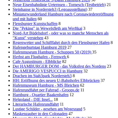
Neue Eisenbahnlinie Ueternsen - Tornesch (Testbetrieb)
21
Steinhanse in Nordersteh3 (Legoausstellung)
37
Miniaturwunderland Hamburg nach Coronawiedereröffnung
und mit Italien
60
Flensburger Kunstschaffen
8
Die "Peking" in Wewelsfleth am Werftkai
3
Nord-Art Büdelsdorf - oder was so manche Menschen als
"Kunst" verstehen
43
Regenwetter und Schifffahrt durch den Flensburger Hafen
8
Hafengeburtstag Hamburg 2019
27
Hafenmuseum Hamburg - Schuppen 50 (2019)
35
Herbst am Flughafen - Fernweh
6
Cafe Augustinum - Elbblicke
82
Der HAMBURGER DOM - das Volksfest des Nordens
23
Die AMERIGO VESPUCCI in Hamburg
32
Drachen im Stah3park Nordersteh3
8
HH: Eröffnung des neuen U-Bahnhofes Elbbrücken
37
Hafenmuseum Hamburg - MS Bleichen
62
Hafenrundfahrt per Fahrrad - Groops.de
11
Hamburg - Quartier Baakenhafen
12
Helgoland - DIE Insel...
18
Literarische Hafenrundfahrt
11
Lustige Schilder - gesehen am Wegesrand
5
Maskenzauber in den Colonaden
47