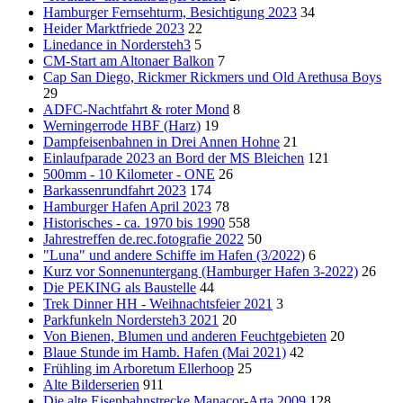
Hamburger Fernsehturm, Besichtigung 2023
34
Heider Marktfriede 2023
22
Linedance in Nordersteh3
5
CM-Start am Altonaer Balkon
7
Cap San Diego, Rickmer Rickmers und Old Arethusa Boys
29
ADFC-Nachtfahrt & roter Mond
8
Werningerrode HBF (Harz)
19
Dampfeisenbahnen in Drei Annen Hohne
21
Einlaufparade 2023 an Bord der MS Bleichen
121
500mm - 10 Kilometer - ONE
26
Barkassenrundfahrt 2023
174
Hamburger Hafen April 2023
78
Historisches - ca. 1970 bis 1990
558
Jahrestreffen de.rec.fotografie 2022
50
"Luna" und andere Schiffe im Hafen (3/2022)
6
Kurz vor Sonnenuntergang (Hamburger Hafen 3-2022)
26
Die PEKING als Baustelle
44
Trek Dinner HH - Weihnachtsfeier 2021
3
Parkfunkeln Nordersteh3 2021
20
Von Bienen, Blumen und anderen Feuchtgebieten
20
Blaue Stunde im Hamb. Hafen (Mai 2021)
42
Frühling im Arboretum Ellerhoop
25
Alte Bilderserien
911
Die alte Eisenbahnstrecke Manacor-Arta 2009
128