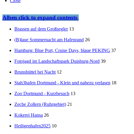
Close
Alben
click to expand contents
Brassen auf dem Großsegler
13
(B)laue Sommernacht am Hafenrand
26
Hamburg: Blue Port, Cruise Days, blaue PEKING
37
Fotojagd im Landschaftspark Duisburg-Nord
39
Brunsbüttel bei Nacht
12
Stah3hafen Dortmund - Klein und nahezu verlasen
18
Zoo Dortmund - Kurzbesuch
13
Zeche Zollern (Ruhrgebiet)
21
Kokerei Hansa
26
Heiligenhafen2025
10