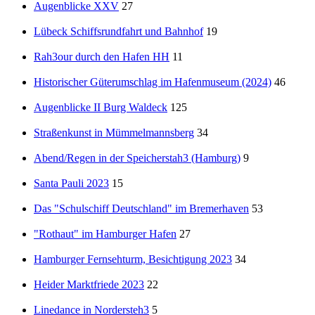
Augenblicke XXV
27
Lübeck Schiffsrundfahrt und Bahnhof
19
Rah3our durch den Hafen HH
11
Historischer Güterumschlag im Hafenmuseum (2024)
46
Augenblicke II Burg Waldeck
125
Straßenkunst in Mümmelmannsberg
34
Abend/Regen in der Speicherstah3 (Hamburg)
9
Santa Pauli 2023
15
Das "Schulschiff Deutschland" im Bremerhaven
53
"Rothaut" im Hamburger Hafen
27
Hamburger Fernsehturm, Besichtigung 2023
34
Heider Marktfriede 2023
22
Linedance in Nordersteh3
5