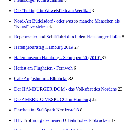
Flensburger Kunstschaffen
8
Die "Peking" in Wewelsfleth am Werftkai
3
Nord-Art Büdelsdorf - oder was so manche Menschen als
"Kunst" verstehen
43
Regenwetter und Schifffahrt durch den Flensburger Hafen
8
Hafengeburtstag Hamburg 2019
27
Hafenmuseum Hamburg - Schuppen 50 (2019)
35
Herbst am Flughafen - Fernweh
6
Cafe Augustinum - Elbblicke
82
Der HAMBURGER DOM - das Volksfest des Nordens
23
Die AMERIGO VESPUCCI in Hamburg
32
Drachen im Stah3park Nordersteh3
8
HH: Eröffnung des neuen U-Bahnhofes Elbbrücken
37