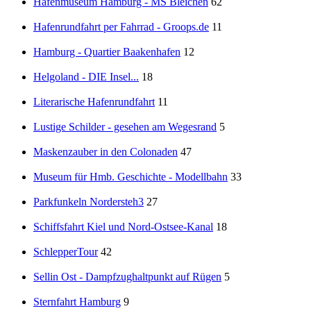
Hafenmuseum Hamburg - MS Bleichen
62
Hafenrundfahrt per Fahrrad - Groops.de
11
Hamburg - Quartier Baakenhafen
12
Helgoland - DIE Insel...
18
Literarische Hafenrundfahrt
11
Lustige Schilder - gesehen am Wegesrand
5
Maskenzauber in den Colonaden
47
Museum für Hmb. Geschichte - Modellbahn
33
Parkfunkeln Nordersteh3
27
Schiffsfahrt Kiel und Nord-Ostsee-Kanal
18
SchlepperTour
42
Sellin Ost - Dampfzughaltpunkt auf Rügen
5
Sternfahrt Hamburg
9