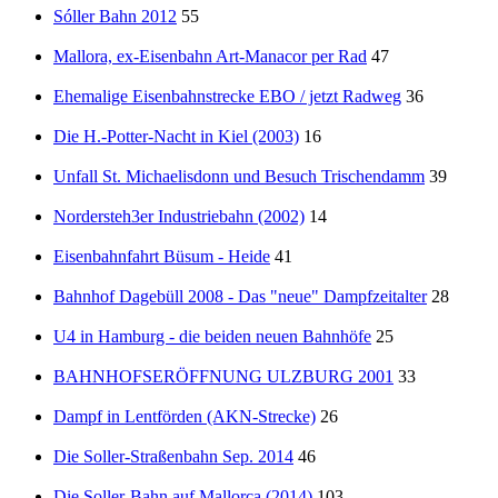
Sóller Bahn 2012
55
Mallora, ex-Eisenbahn Art-Manacor per Rad
47
Ehemalige Eisenbahnstrecke EBO / jetzt Radweg
36
Die H.-Potter-Nacht in Kiel (2003)
16
Unfall St. Michaelisdonn und Besuch Trischendamm
39
Nordersteh3er Industriebahn (2002)
14
Eisenbahnfahrt Büsum - Heide
41
Bahnhof Dagebüll 2008 - Das "neue" Dampfzeitalter
28
U4 in Hamburg - die beiden neuen Bahnhöfe
25
BAHNHOFSERÖFFNUNG ULZBURG 2001
33
Dampf in Lentförden (AKN-Strecke)
26
Die Soller-Straßenbahn Sep. 2014
46
Die Soller-Bahn auf Mallorca (2014)
103