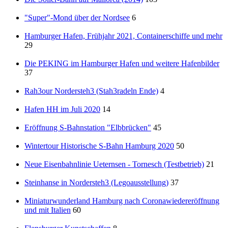
"Super"-Mond über der Nordsee
6
Hamburger Hafen, Frühjahr 2021, Containerschiffe und mehr
29
Die PEKING im Hamburger Hafen und weitere Hafenbilder
37
Rah3our Nordersteh3 (Stah3radeln Ende)
4
Hafen HH im Juli 2020
14
Eröffnung S-Bahnstation "Elbbrücken"
45
Wintertour Historische S-Bahn Hamburg 2020
50
Neue Eisenbahnlinie Ueternsen - Tornesch (Testbetrieb)
21
Steinhanse in Nordersteh3 (Legoausstellung)
37
Miniaturwunderland Hamburg nach Coronawiedereröffnung
und mit Italien
60