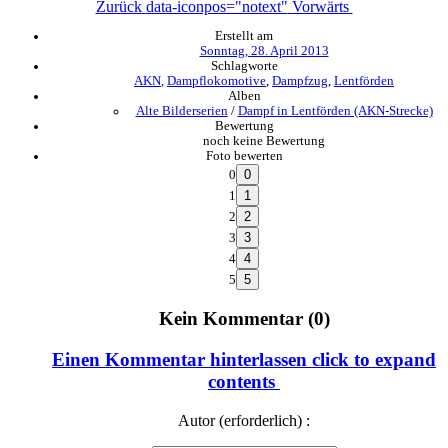
Zurück
data-iconpos="notext"
Vorwärts
Erstellt am
Sonntag, 28. April 2013
Schlagworte
AKN
,
Dampflokomotive
,
Dampfzug
,
Lentförden
Alben
Alte Bilderserien
/
Dampf in Lentförden (AKN-Strecke)
Bewertung
noch keine Bewertung
Foto bewerten
0
1
2
3
4
5
Kein Kommentar (0)
Einen Kommentar hinterlassen
click to expand
contents
Autor (erforderlich) :