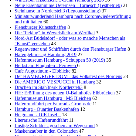
Neue Eisenbahnlinie Ueternsen - Tornesch (Testbetrieb)
21
Steinhanse in Nordersteh3 (Legoausstellung)
37
Miniaturwunderland Hamburg nach Coronawiedereröffnung
und mit Italien
60
Flensburger Kunstschaffen
8
Die "Peking" in Wewelsfleth am Werftkai
3
Nord-Art Büdelsdorf - oder was so manche Menschen als
"Kunst" verstehen
43
Regenwetter und Schifffahrt durch den Flensburger Hafen
8
Hafengeburtstag Hamburg 2019
27
Hafenmuseum Hamburg - Schuppen 50 (2019)
35
Herbst am Flughafen - Fernweh
6
Cafe Augustinum - Elbblicke
82
Der HAMBURGER DOM - das Volksfest des Nordens
23
Die AMERIGO VESPUCCI in Hamburg
32
Drachen im Stah3park Nordersteh3
8
HH: Eröffnung des neuen U-Bahnhofes Elbbrücken
37
Hafenmuseum Hamburg - MS Bleichen
62
Hafenrundfahrt per Fahrrad - Groops.de
11
Hamburg - Quartier Baakenhafen
12
Helgoland - DIE Insel...
18
Literarische Hafenrundfahrt
11
Lustige Schilder - gesehen am Wegesrand
5
Maskenzauber in den Colonaden
47