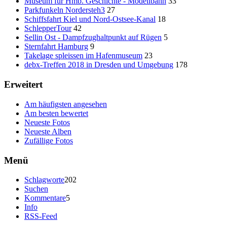
Museum für Hmb. Geschichte - Modellbahn
33
Parkfunkeln Nordersteh3
27
Schiffsfahrt Kiel und Nord-Ostsee-Kanal
18
SchlepperTour
42
Sellin Ost - Dampfzughaltpunkt auf Rügen
5
Sternfahrt Hamburg
9
Takelage spleissen im Hafenmuseum
23
debx-Treffen 2018 in Dresden und Umgebung
178
Erweitert
Am häufigsten angesehen
Am besten bewertet
Neueste Fotos
Neueste Alben
Zufällige Fotos
Menü
Schlagworte
202
Suchen
Kommentare
5
Info
RSS-Feed