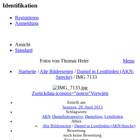
Identifikation
Registrieren
Anmeldung
Ansicht
Standard
Fotos von Thomas Heier
Menu
Startseite
/
Alte Bilderserien
/
Dampf in Lentförden (AKN-
Strecke)
/
IMG 7133
Zurück
data-iconpos="notext"
Vorwärts
Erstellt am
Sonntag, 28. April 2013
Schlagworte
AKN
,
Dampflokomotive
,
Dampfzug
,
Lentförden
Alben
Alte Bilderserien
/
Dampf in Lentförden (AKN-Strecke)
Bewertung
noch keine Bewertung
Foto bewerten