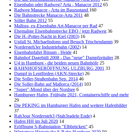
Eisenbahn oder Radweg? Arta - Manacor 2012
65
Radweg Manacor - Arta im Bauzustand
160
Die Bahnstrecke Manacor-Arta 2011
48
Sóller Bahn 2012
55
Mallora, ex-Eisenbahn Art-Manacor per Rad
47
Ehemalige Eisenbahnstrecke EBO / jetzt Radweg
36
Die H.-Potter-Nacht in Kiel (2003)
16
Unfall St. Michaelisdonn und Besuch Trischendamm
39
Nordersteh3er Industriebahn (2002)
14
Eisenbahnfahrt Büsum - Heide
41
Bahnhof Dagebüll 2008 - Das "neue" Dampfzeitalter
28
U4 in Hamburg - die beiden neuen Bahnhöfe
25
BAHNHOFSERÖFFNUNG ULZBURG 2001
33
Dampf in Lentförden (AKN-Strecke)
26
Die Soller-Straßenbahn Sep. 2014
46
Die Soller-Bahn auf Mallorca (2014)
103
"Super"-Mond über der Nordsee
6
Hamburger Hafen, Frühjahr 2021, Containerschiffe und mehr
29
Die PEKING im Hamburger Hafen und weitere Hafenbilder
37
Rah3our Nordersteh3 (Stah3radeln Ende)
4
Hafen HH im Juli 2020
14
Eröffnung S-Bahnstation "Elbbrücken"
45
Wintertour Historische S-Bahn Hamburg 2020
50