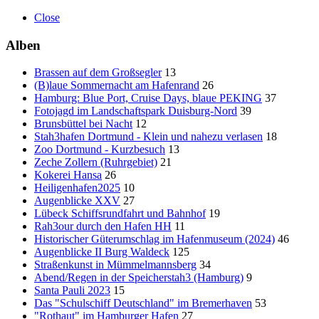
Close
Alben
Brassen auf dem Großsegler
13
(B)laue Sommernacht am Hafenrand
26
Hamburg: Blue Port, Cruise Days, blaue PEKING
37
Fotojagd im Landschaftspark Duisburg-Nord
39
Brunsbüttel bei Nacht
12
Stah3hafen Dortmund - Klein und nahezu verlasen
18
Zoo Dortmund - Kurzbesuch
13
Zeche Zollern (Ruhrgebiet)
21
Kokerei Hansa
26
Heiligenhafen2025
10
Augenblicke XXV
27
Lübeck Schiffsrundfahrt und Bahnhof
19
Rah3our durch den Hafen HH
11
Historischer Güterumschlag im Hafenmuseum (2024)
46
Augenblicke II Burg Waldeck
125
Straßenkunst in Mümmelmannsberg
34
Abend/Regen in der Speicherstah3 (Hamburg)
9
Santa Pauli 2023
15
Das "Schulschiff Deutschland" im Bremerhaven
53
"Rothaut" im Hamburger Hafen
27