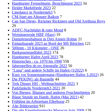
Hamburger Fernsehturm, Besichtigung 2023
34
Heider Marktfriede 2023
22
Linedance in Nordersteh3
5
CM-Start am Altonaer Balkon
7
Cap San Diego, Rickmer Rickmers und Old Arethusa Boys
29
ADFC-Nachtfahrt & roter Mond
8
Werningerrode HBF (Harz)
19
Dampfeisenbahnen in Drei Annen Hohne
21
Einlaufparade 2023 an Bord der MS Bleichen
121
500mm - 10 Kilometer - ONE
26
Barkassenrundfahrt 2023
174
Hamburger Hafen April 2023
78
Historisches - ca. 1970 bis 1990
558
Jahrestreffen de.rec.fotografie 2022
50
"Luna" und andere Schiffe im Hafen (3/2022)
6
Kurz vor Sonnenuntergang (Hamburger Hafen 3-2022)
26
Die PEKING als Baustelle
44
Trek Dinner HH - Weihnachtsfeier 2021
3
Parkfunkeln Nordersteh3 2021
20
Von Bienen, Blumen und anderen Feuchtgebieten
20
Blaue Stunde im Hamb. Hafen (Mai 2021)
42
Frühling im Arboretum Ellerhoop
25
Alte Bilderserien
911
Die alte Eisenbahnstrecke Manacor-Arta 2009
128