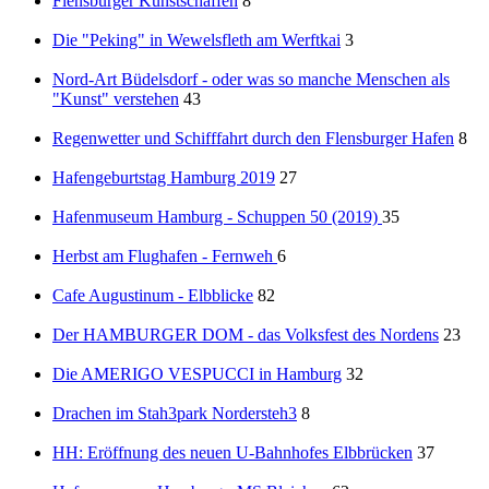
Flensburger Kunstschaffen
8
Die "Peking" in Wewelsfleth am Werftkai
3
Nord-Art Büdelsdorf - oder was so manche Menschen als
"Kunst" verstehen
43
Regenwetter und Schifffahrt durch den Flensburger Hafen
8
Hafengeburtstag Hamburg 2019
27
Hafenmuseum Hamburg - Schuppen 50 (2019)
35
Herbst am Flughafen - Fernweh
6
Cafe Augustinum - Elbblicke
82
Der HAMBURGER DOM - das Volksfest des Nordens
23
Die AMERIGO VESPUCCI in Hamburg
32
Drachen im Stah3park Nordersteh3
8
HH: Eröffnung des neuen U-Bahnhofes Elbbrücken
37