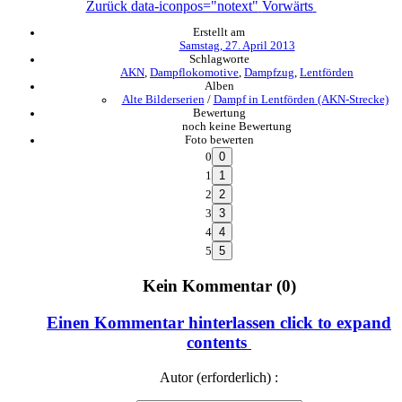
Zurück
data-iconpos="notext"
Vorwärts
Erstellt am
Samstag, 27. April 2013
Schlagworte
AKN
,
Dampflokomotive
,
Dampfzug
,
Lentförden
Alben
Alte Bilderserien
/
Dampf in Lentförden (AKN-Strecke)
Bewertung
noch keine Bewertung
Foto bewerten
0
1
2
3
4
5
Kein Kommentar (0)
Einen Kommentar hinterlassen
click to expand
contents
Autor (erforderlich) :