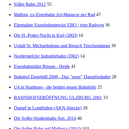
Sóller Bahn 2012
55
Mallora, ex-Eisenbahn Art-Manacor per Rad
47
Ehemalige Eisenbahnstrecke EBO / jetzt Radweg
36
Die H.-Potter-Nacht in Kiel (2003)
16
Unfall St. Michaelisdonn und Besuch Trischendamm
39
Nordersteh3er Industriebahn (2002)
14
Eisenbahnfahrt Büsum - Heide
41
Bahnhof Dagebüll 2008 - Das "neue" Dampfzeitalter
28
U4 in Hamburg - die beiden neuen Bahnhöfe
25
BAHNHOFSERÖFFNUNG ULZBURG 2001
33
Dampf in Lentförden (AKN-Strecke)
26
Die Soller-Straßenbahn Sep. 2014
46
Die Soller-Bahn auf Mallorca (2014)
103