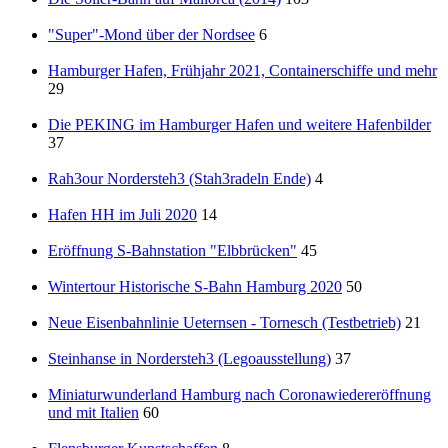
"Super"-Mond über der Nordsee
6
Hamburger Hafen, Frühjahr 2021, Containerschiffe und mehr
29
Die PEKING im Hamburger Hafen und weitere Hafenbilder
37
Rah3our Nordersteh3 (Stah3radeln Ende)
4
Hafen HH im Juli 2020
14
Eröffnung S-Bahnstation "Elbbrücken"
45
Wintertour Historische S-Bahn Hamburg 2020
50
Neue Eisenbahnlinie Ueternsen - Tornesch (Testbetrieb)
21
Steinhanse in Nordersteh3 (Legoausstellung)
37
Miniaturwunderland Hamburg nach Coronawiedereröffnung
und mit Italien
60