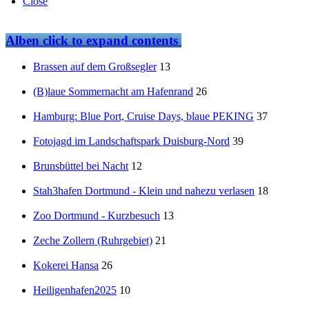
Close
Alben
click to expand contents
Brassen auf dem Großsegler
13
(B)laue Sommernacht am Hafenrand
26
Hamburg: Blue Port, Cruise Days, blaue PEKING
37
Fotojagd im Landschaftspark Duisburg-Nord
39
Brunsbüttel bei Nacht
12
Stah3hafen Dortmund - Klein und nahezu verlasen
18
Zoo Dortmund - Kurzbesuch
13
Zeche Zollern (Ruhrgebiet)
21
Kokerei Hansa
26
Heiligenhafen2025
10