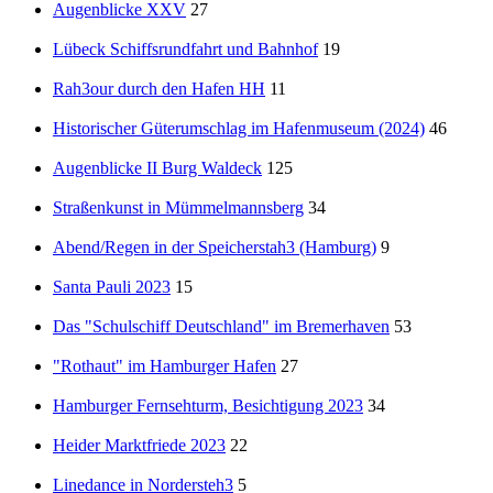
Augenblicke XXV
27
Lübeck Schiffsrundfahrt und Bahnhof
19
Rah3our durch den Hafen HH
11
Historischer Güterumschlag im Hafenmuseum (2024)
46
Augenblicke II Burg Waldeck
125
Straßenkunst in Mümmelmannsberg
34
Abend/Regen in der Speicherstah3 (Hamburg)
9
Santa Pauli 2023
15
Das "Schulschiff Deutschland" im Bremerhaven
53
"Rothaut" im Hamburger Hafen
27
Hamburger Fernsehturm, Besichtigung 2023
34
Heider Marktfriede 2023
22
Linedance in Nordersteh3
5