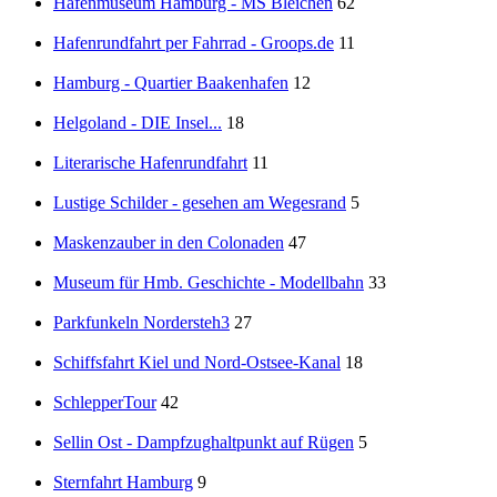
Hafenmuseum Hamburg - MS Bleichen
62
Hafenrundfahrt per Fahrrad - Groops.de
11
Hamburg - Quartier Baakenhafen
12
Helgoland - DIE Insel...
18
Literarische Hafenrundfahrt
11
Lustige Schilder - gesehen am Wegesrand
5
Maskenzauber in den Colonaden
47
Museum für Hmb. Geschichte - Modellbahn
33
Parkfunkeln Nordersteh3
27
Schiffsfahrt Kiel und Nord-Ostsee-Kanal
18
SchlepperTour
42
Sellin Ost - Dampfzughaltpunkt auf Rügen
5
Sternfahrt Hamburg
9