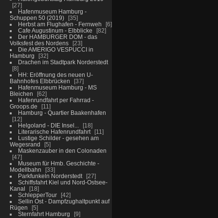
27
Hafenmuseum Hamburg -
Schuppen 50 (2019)
35
Herbst am Flughafen - Fernweh
6
Cafe Augustinum - Elbblicke
82
Der HAMBURGER DOM - das
Volksfest des Nordens
23
Die AMERIGO VESPUCCI in
Hamburg
32
Drachen im Stadtpark Norderstedt
8
HH: Eröffnung des neuen U-
Bahnhofes Elbbrücken
37
Hafenmuseum Hamburg - MS
Bleichen
62
Hafenrundfahrt per Fahrrad -
Groops.de
11
Hamburg - Quartier Baakenhafen
12
Helgoland - DIE Insel...
18
Literarische Hafenrundfahrt
11
Lustige Schilder - gesehen am
Wegesrand
5
Maskenzauber in den Colonaden
47
Museum für Hmb. Geschichte -
Modellbahn
33
Parkfunkeln Norderstedt
27
Schiffsfahrt Kiel und Nord-Ostsee-
Kanal
18
SchlepperTour
42
Sellin Ost - Dampfzughaltpunkt auf
Rügen
5
Sternfahrt Hamburg
9