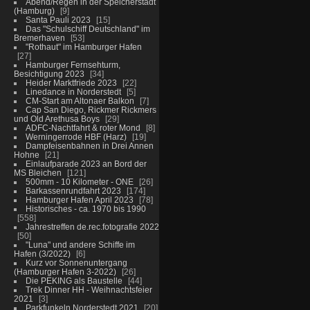
Abend/Regen in der Speicherstadt
(Hamburg)
9
Santa Pauli 2023
15
Das "Schulschiff Deutschland" im
Bremerhaven
53
"Rothaut" im Hamburger Hafen
27
Hamburger Fernsehturm,
Besichtigung 2023
34
Heider Marktfriede 2023
22
Linedance in Norderstedt
5
CM-Start am Altonaer Balkon
7
Cap San Diego, Rickmer Rickmers
und Old Arethusa Boys
29
ADFC-Nachtfahrt & roter Mond
8
Werningerrode HBF (Harz)
19
Dampfeisenbahnen in Drei Annen
Hohne
21
Einlaufparade 2023 an Bord der
MS Bleichen
121
500mm - 10 Kilometer - ONE
26
Barkassenrundfahrt 2023
174
Hamburger Hafen April 2023
78
Historisches - ca. 1970 bis 1990
558
Jahrestreffen de.rec.fotografie 2022
50
"Luna" und andere Schiffe im
Hafen (3/2022)
6
Kurz vor Sonnenuntergang
(Hamburger Hafen 3-2022)
26
Die PEKING als Baustelle
44
Trek Dinner HH - Weihnachtsfeier
2021
3
Parkfunkeln Norderstedt 2021
20