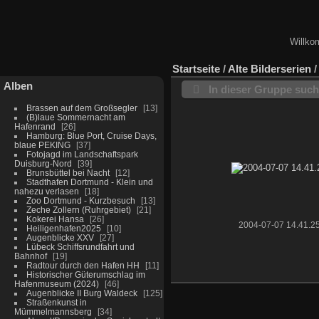
Willko
Startseite
/
Alte Bilderserien
Alben
In dieser Gruppe suc
Brassen auf dem Großsegler
13
(B)laue Sommernacht am
Hafenrand
26
Hamburg: Blue Port, Cruise Days,
blaue PEKING
37
Fotojagd im Landschaftspark
Duisburg-Nord
39
Brunsbüttel bei Nacht
12
Stadthafen Dortmund - Klein und
nahezu verlasen
18
Zoo Dortmund - Kurzbesuch
13
Zeche Zollern (Ruhrgebiet)
21
Kokerei Hansa
26
2004-07-07 14.41.2
Heiligenhafen2025
10
Augenblicke XXV
27
Lübeck Schiffsrundfahrt und
Bahnhof
19
Radtour durch den Hafen HH
11
Historischer Güterumschlag im
Hafenmuseum (2024)
46
Augenblicke II Burg Waldeck
125
Straßenkunst in
Mümmelmannsberg
34