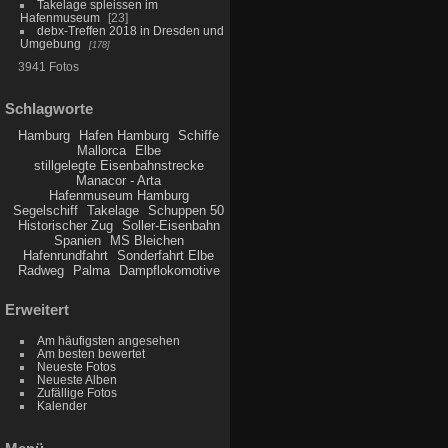
Takelage spleissen im
Hafenmuseum
23
debx-Treffen 2018 in Dresden und
Umgebung
178
3941 Fotos
Schlagworte
Hamburg
Hafen Hamburg
Schiffe
Mallorca
Elbe
stillgelegte Eisenbahnstrecke
Manacor - Arta
Hafenmuseum Hamburg
Segelschiff
Takelage
Schuppen 50
Historischer Zug
Soller-Eisenbahn
Spanien
MS Bleichen
Hafenrundfahrt
Sonderfahrt Elbe
Radweg
Palma
Dampflokomotive
Erweitert
Am häufigsten angesehen
Am besten bewertet
Neueste Fotos
Neueste Alben
Zufällige Fotos
Kalender