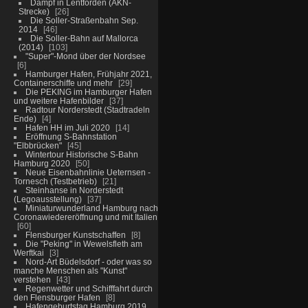
Dampf in Lentförden (AKN-
Strecke)
26
Die Soller-Straßenbahn Sep.
2014
46
Die Soller-Bahn auf Mallorca
(2014)
103
"Super"-Mond über der Nordsee
6
Hamburger Hafen, Frühjahr 2021,
Containerschiffe und mehr
29
Die PEKING im Hamburger Hafen
und weitere Hafenbilder
37
Radtour Norderstedt (Stadtradeln
Ende)
4
Hafen HH im Juli 2020
14
Eröffnung S-Bahnstation
"Elbbrücken"
45
Wintertour Historische S-Bahn
Hamburg 2020
50
Neue Eisenbahnlinie Ueternsen -
Tornesch (Testbetrieb)
21
Steinhanse in Norderstedt
(Legoausstellung)
37
Miniaturwunderland Hamburg nach
Coronawiedereröffnung und mit Italien
60
Flensburger Kunstschaffen
8
Die "Peking" in Wewelsfleth am
Werftkai
3
Nord-Art Büdelsdorf - oder was so
manche Menschen als "Kunst"
verstehen
43
Regenwetter und Schifffahrt durch
den Flensburger Hafen
8
Hafengeburtstag Hamburg 2019