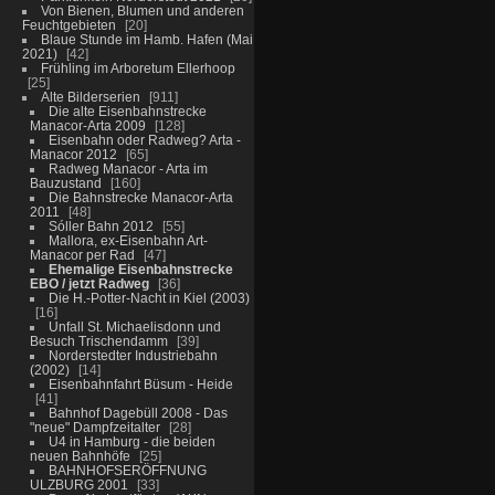
Von Bienen, Blumen und anderen
Feuchtgebieten
20
Blaue Stunde im Hamb. Hafen (Mai
2021)
42
Frühling im Arboretum Ellerhoop
25
Alte Bilderserien
911
Die alte Eisenbahnstrecke
Manacor-Arta 2009
128
Eisenbahn oder Radweg? Arta -
Manacor 2012
65
Radweg Manacor - Arta im
Bauzustand
160
Die Bahnstrecke Manacor-Arta
2011
48
Sóller Bahn 2012
55
Mallora, ex-Eisenbahn Art-
Manacor per Rad
47
Ehemalige Eisenbahnstrecke
EBO / jetzt Radweg
36
Die H.-Potter-Nacht in Kiel (2003)
16
Unfall St. Michaelisdonn und
Besuch Trischendamm
39
Norderstedter Industriebahn
(2002)
14
Eisenbahnfahrt Büsum - Heide
41
Bahnhof Dagebüll 2008 - Das
"neue" Dampfzeitalter
28
U4 in Hamburg - die beiden
neuen Bahnhöfe
25
BAHNHOFSERÖFFNUNG
ULZBURG 2001
33