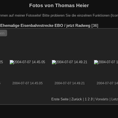
Fotos von Thomas Heier
mmen auf meiner Fotoseite! Bitte probieren Sie die einzelnen Funktionen (Icon
/
Ehemalige Eisenbahnstrecke EBO / jetzt Radweg
36
hen
5
2004-07-07 14.45.05
2004-07-07 14.49.21
2004-07-07 14
Erste Seite
|
Zurück
|
1
2
3
| Vorwärts
| Let