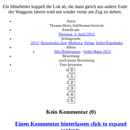
Ein Mitarbeiter kuppelt die Lok ab, die dann gleich ans andere Ende
der Waggons fahren wird um wieder vorne am Zug zu stehen.
Autor
Thomas Heier, th@thomas-heier.de
Erstellt am
Dienstag, 3. April 2012
Schlagworte
2012
,
Historischer Zug
,
Mallorca
,
Palma
,
Soller-Eisenbahn
Alben
Alte Bilderserien
/
Sóller Bahn 2012
Bewertung
noch keine Bewertung
Foto bewerten
0
1
2
3
4
5
Kein Kommentar (0)
Einen Kommentar hinterlassen
click to expand