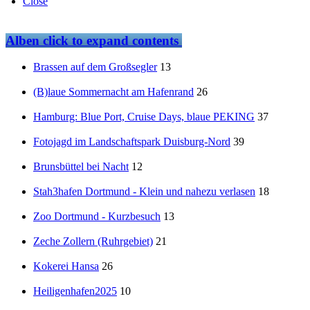
Close
Alben
click to expand contents
Brassen auf dem Großsegler
13
(B)laue Sommernacht am Hafenrand
26
Hamburg: Blue Port, Cruise Days, blaue PEKING
37
Fotojagd im Landschaftspark Duisburg-Nord
39
Brunsbüttel bei Nacht
12
Stah3hafen Dortmund - Klein und nahezu verlasen
18
Zoo Dortmund - Kurzbesuch
13
Zeche Zollern (Ruhrgebiet)
21
Kokerei Hansa
26
Heiligenhafen2025
10