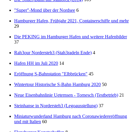
"Super"-Mond über der Nordsee
6
Hamburger Hafen, Frühjahr 2021, Containerschiffe und mehr
29
Die PEKING im Hamburger Hafen und weitere Hafenbilder
37
Rah3our Nordersteh3 (Stah3radeln Ende)
4
Hafen HH im Juli 2020
14
Eröffnung S-Bahnstation "Elbbrücken"
45
Wintertour Historische S-Bahn Hamburg 2020
50
Neue Eisenbahnlinie Ueternsen - Tornesch (Testbetrieb)
21
Steinhanse in Nordersteh3 (Legoausstellung)
37
Miniaturwunderland Hamburg nach Coronawiedereröffnung
und mit Italien
60