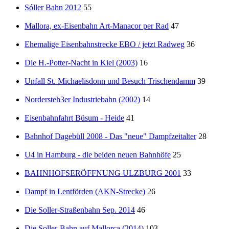
Sóller Bahn 2012
55
Mallora, ex-Eisenbahn Art-Manacor per Rad
47
Ehemalige Eisenbahnstrecke EBO / jetzt Radweg
36
Die H.-Potter-Nacht in Kiel (2003)
16
Unfall St. Michaelisdonn und Besuch Trischendamm
39
Nordersteh3er Industriebahn (2002)
14
Eisenbahnfahrt Büsum - Heide
41
Bahnhof Dagebüll 2008 - Das "neue" Dampfzeitalter
28
U4 in Hamburg - die beiden neuen Bahnhöfe
25
BAHNHOFSERÖFFNUNG ULZBURG 2001
33
Dampf in Lentförden (AKN-Strecke)
26
Die Soller-Straßenbahn Sep. 2014
46
Die Soller-Bahn auf Mallorca (2014)
103