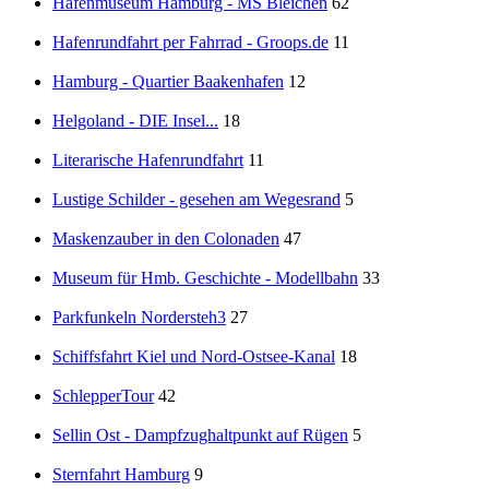
Hafenmuseum Hamburg - MS Bleichen
62
Hafenrundfahrt per Fahrrad - Groops.de
11
Hamburg - Quartier Baakenhafen
12
Helgoland - DIE Insel...
18
Literarische Hafenrundfahrt
11
Lustige Schilder - gesehen am Wegesrand
5
Maskenzauber in den Colonaden
47
Museum für Hmb. Geschichte - Modellbahn
33
Parkfunkeln Nordersteh3
27
Schiffsfahrt Kiel und Nord-Ostsee-Kanal
18
SchlepperTour
42
Sellin Ost - Dampfzughaltpunkt auf Rügen
5
Sternfahrt Hamburg
9