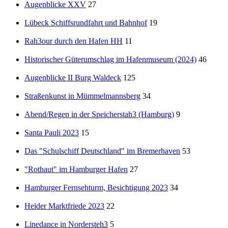
Augenblicke XXV
27
Lübeck Schiffsrundfahrt und Bahnhof
19
Rah3our durch den Hafen HH
11
Historischer Güterumschlag im Hafenmuseum (2024)
46
Augenblicke II Burg Waldeck
125
Straßenkunst in Mümmelmannsberg
34
Abend/Regen in der Speicherstah3 (Hamburg)
9
Santa Pauli 2023
15
Das "Schulschiff Deutschland" im Bremerhaven
53
"Rothaut" im Hamburger Hafen
27
Hamburger Fernsehturm, Besichtigung 2023
34
Heider Marktfriede 2023
22
Linedance in Nordersteh3
5