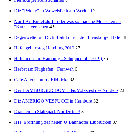
Flensburger Kunstschaffen
8
Die "Peking" in Wewelsfleth am Werftkai
3
Nord-Art Büdelsdorf - oder was so manche Menschen als
"Kunst" verstehen
43
Regenwetter und Schifffahrt durch den Flensburger Hafen
8
Hafengeburtstag Hamburg 2019
27
Hafenmuseum Hamburg - Schuppen 50 (2019)
35
Herbst am Flughafen - Fernweh
6
Cafe Augustinum - Elbblicke
82
Der HAMBURGER DOM - das Volksfest des Nordens
23
Die AMERIGO VESPUCCI in Hamburg
32
Drachen im Stah3park Nordersteh3
8
HH: Eröffnung des neuen U-Bahnhofes Elbbrücken
37