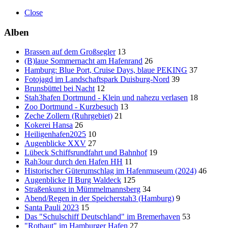
Close
Alben
Brassen auf dem Großsegler
13
(B)laue Sommernacht am Hafenrand
26
Hamburg: Blue Port, Cruise Days, blaue PEKING
37
Fotojagd im Landschaftspark Duisburg-Nord
39
Brunsbüttel bei Nacht
12
Stah3hafen Dortmund - Klein und nahezu verlasen
18
Zoo Dortmund - Kurzbesuch
13
Zeche Zollern (Ruhrgebiet)
21
Kokerei Hansa
26
Heiligenhafen2025
10
Augenblicke XXV
27
Lübeck Schiffsrundfahrt und Bahnhof
19
Rah3our durch den Hafen HH
11
Historischer Güterumschlag im Hafenmuseum (2024)
46
Augenblicke II Burg Waldeck
125
Straßenkunst in Mümmelmannsberg
34
Abend/Regen in der Speicherstah3 (Hamburg)
9
Santa Pauli 2023
15
Das "Schulschiff Deutschland" im Bremerhaven
53
"Rothaut" im Hamburger Hafen
27