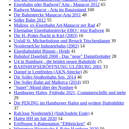
Eisenbahn oder Radweg? Arta - Manacor 2012
65
Radweg Manacor - Arta im Bauzustand
160
Die Bahnstrecke Manacor-Arta 2011
48
Sóller Bahn 2012
55
Mallora, ex-Eisenbahn Art-Manacor per Rad
47
Ehemalige Eisenbahnstrecke EBO / jetzt Radweg
36
Die H.-Potter-Nacht in Kiel (2003)
16
Unfall St. Michaelisdonn und Besuch Trischendamm
39
Nordersteh3er Industriebahn (2002)
14
Eisenbahnfahrt Büsum - Heide
41
Bahnhof Dagebüll 2008 - Das "neue" Dampfzeitalter
28
U4 in Hamburg - die beiden neuen Bahnhöfe
25
BAHNHOFSERÖFFNUNG ULZBURG 2001
33
Dampf in Lentförden (AKN-Strecke)
26
Die Soller-Straßenbahn Sep. 2014
46
Die Soller-Bahn auf Mallorca (2014)
103
"Super"-Mond über der Nordsee
6
Hamburger Hafen, Frühjahr 2021, Containerschiffe und mehr
29
Die PEKING im Hamburger Hafen und weitere Hafenbilder
37
Rah3our Nordersteh3 (Stah3radeln Ende)
4
Hafen HH im Juli 2020
14
Eröffnung S-Bahnstation "Elbbrücken"
45
Wintertour Historische S-Bahn Hamburg 2020
50