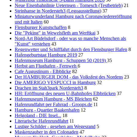
Neue Eisenbahnlinie Ueternsen - Tornesch (Testbetrieb)
21
Steinhanse in Nordersteh3 (Legoausstellung)
37
Miniaturwunderland Hamburg nach Coronawiedereröffnung
und mit Italien
60
Flensburger Kunstschaffen
8
Die "Peking" in Wewelsfleth am Werftkai
3
Nord-Art Büdelsdorf - oder was so manche Menschen als
"Kunst" verstehen
43
Regenwetter und Schifffahrt durch den Flensburger Hafen
8
Hafengeburtstag Hamburg 2019
27
Hafenmuseum Hamburg - Schuppen 50 (2019)
35
Herbst am Flughafen - Fernweh
6
Cafe Augustinum - Elbblicke
82
Der HAMBURGER DOM - das Volksfest des Nordens
23
Die AMERIGO VESPUCCI in Hamburg
32
Drachen im Stah3park Nordersteh3
8
HH: Eröffnung des neuen U-Bahnhofes Elbbrücken
37
Hafenmuseum Hamburg - MS Bleichen
62
Hafenrundfahrt per Fahrrad - Groops.de
11
Hamburg - Quartier Baakenhafen
12
Helgoland - DIE Insel...
18
Literarische Hafenrundfahrt
11
Lustige Schilder - gesehen am Wegesrand
5
Maskenzauber in den Colonaden
47