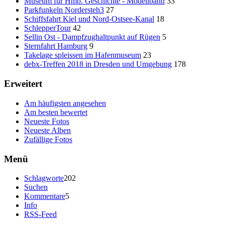
Museum für Hmb. Geschichte - Modellbahn
33
Parkfunkeln Nordersteh3
27
Schiffsfahrt Kiel und Nord-Ostsee-Kanal
18
SchlepperTour
42
Sellin Ost - Dampfzughaltpunkt auf Rügen
5
Sternfahrt Hamburg
9
Takelage spleissen im Hafenmuseum
23
debx-Treffen 2018 in Dresden und Umgebung
178
Erweitert
Am häufigsten angesehen
Am besten bewertet
Neueste Fotos
Neueste Alben
Zufällige Fotos
Menü
Schlagworte
202
Suchen
Kommentare
5
Info
RSS-Feed