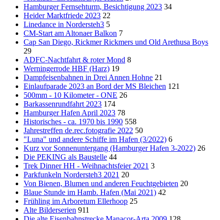
Hamburger Fernsehturm, Besichtigung 2023
34
Heider Marktfriede 2023
22
Linedance in Nordersteh3
5
CM-Start am Altonaer Balkon
7
Cap San Diego, Rickmer Rickmers und Old Arethusa Boys
29
ADFC-Nachtfahrt & roter Mond
8
Werningerrode HBF (Harz)
19
Dampfeisenbahnen in Drei Annen Hohne
21
Einlaufparade 2023 an Bord der MS Bleichen
121
500mm - 10 Kilometer - ONE
26
Barkassenrundfahrt 2023
174
Hamburger Hafen April 2023
78
Historisches - ca. 1970 bis 1990
558
Jahrestreffen de.rec.fotografie 2022
50
"Luna" und andere Schiffe im Hafen (3/2022)
6
Kurz vor Sonnenuntergang (Hamburger Hafen 3-2022)
26
Die PEKING als Baustelle
44
Trek Dinner HH - Weihnachtsfeier 2021
3
Parkfunkeln Nordersteh3 2021
20
Von Bienen, Blumen und anderen Feuchtgebieten
20
Blaue Stunde im Hamb. Hafen (Mai 2021)
42
Frühling im Arboretum Ellerhoop
25
Alte Bilderserien
911
Die alte Eisenbahnstrecke Manacor-Arta 2009
128