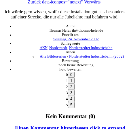
Zurück
data-iconpos="notext"
Vorwärts
Ich würde gern wissen, wofür diese Installation gut ist - besonders
auf einer Strecke, die nur alle Jubeljahre mal befahren wird.
Autor
Thomas Heier, th@thomas-heier.de
Erstellt am
Sonntag, 24. November 2002
Schlagworte
AKN
,
Norderstedt
,
Norderstedter Industriebahn
Alben
Alte Bilderserien
/
Norderstedter Industriebahn (2002)
Bewertung
noch keine Bewertung
Foto bewerten
0
1
2
3
4
5
Kein Kommentar (0)
Einen Kommentar hinterlassen
click to expand