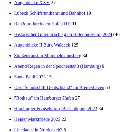
Augenblicke XXV
27
Lübeck Schiffsrundfahrt und Bahnhof
19
Rah3our durch den Hafen HH
11
Historischer Güterumschlag im Hafenmuseum (2024)
46
Augenblicke II Burg Waldeck
125
Straßenkunst in Mümmelmannsberg
34
Abend/Regen in der Speicherstah3 (Hamburg)
9
Santa Pauli 2023
15
Das "Schulschiff Deutschland" im Bremerhaven
53
"Rothaut" im Hamburger Hafen
27
Hamburger Fernsehturm, Besichtigung 2023
34
Heider Marktfriede 2023
22
Linedance in Nordersteh3
5