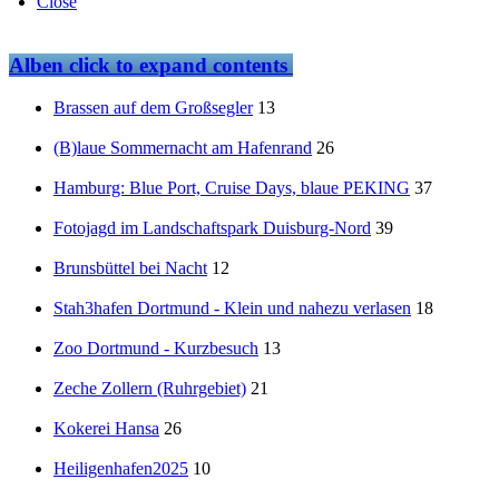
Close
Alben
click to expand contents
Brassen auf dem Großsegler
13
(B)laue Sommernacht am Hafenrand
26
Hamburg: Blue Port, Cruise Days, blaue PEKING
37
Fotojagd im Landschaftspark Duisburg-Nord
39
Brunsbüttel bei Nacht
12
Stah3hafen Dortmund - Klein und nahezu verlasen
18
Zoo Dortmund - Kurzbesuch
13
Zeche Zollern (Ruhrgebiet)
21
Kokerei Hansa
26
Heiligenhafen2025
10