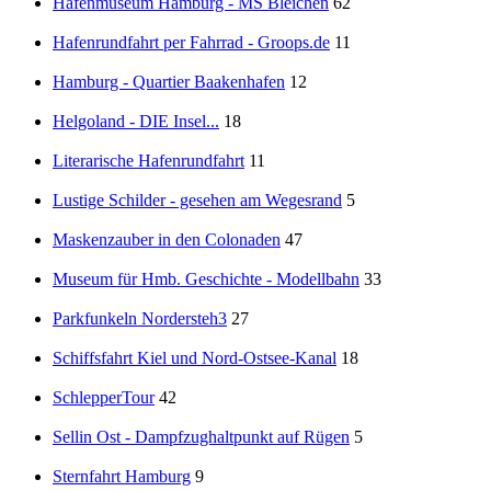
Hafenmuseum Hamburg - MS Bleichen
62
Hafenrundfahrt per Fahrrad - Groops.de
11
Hamburg - Quartier Baakenhafen
12
Helgoland - DIE Insel...
18
Literarische Hafenrundfahrt
11
Lustige Schilder - gesehen am Wegesrand
5
Maskenzauber in den Colonaden
47
Museum für Hmb. Geschichte - Modellbahn
33
Parkfunkeln Nordersteh3
27
Schiffsfahrt Kiel und Nord-Ostsee-Kanal
18
SchlepperTour
42
Sellin Ost - Dampfzughaltpunkt auf Rügen
5
Sternfahrt Hamburg
9