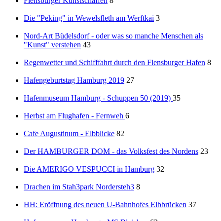
Flensburger Kunstschaffen
8
Die "Peking" in Wewelsfleth am Werftkai
3
Nord-Art Büdelsdorf - oder was so manche Menschen als
"Kunst" verstehen
43
Regenwetter und Schifffahrt durch den Flensburger Hafen
8
Hafengeburtstag Hamburg 2019
27
Hafenmuseum Hamburg - Schuppen 50 (2019)
35
Herbst am Flughafen - Fernweh
6
Cafe Augustinum - Elbblicke
82
Der HAMBURGER DOM - das Volksfest des Nordens
23
Die AMERIGO VESPUCCI in Hamburg
32
Drachen im Stah3park Nordersteh3
8
HH: Eröffnung des neuen U-Bahnhofes Elbbrücken
37