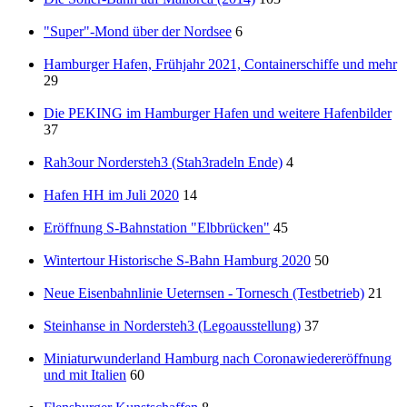
"Super"-Mond über der Nordsee
6
Hamburger Hafen, Frühjahr 2021, Containerschiffe und mehr
29
Die PEKING im Hamburger Hafen und weitere Hafenbilder
37
Rah3our Nordersteh3 (Stah3radeln Ende)
4
Hafen HH im Juli 2020
14
Eröffnung S-Bahnstation "Elbbrücken"
45
Wintertour Historische S-Bahn Hamburg 2020
50
Neue Eisenbahnlinie Ueternsen - Tornesch (Testbetrieb)
21
Steinhanse in Nordersteh3 (Legoausstellung)
37
Miniaturwunderland Hamburg nach Coronawiedereröffnung
und mit Italien
60