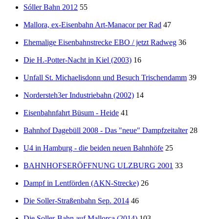
Sóller Bahn 2012
55
Mallora, ex-Eisenbahn Art-Manacor per Rad
47
Ehemalige Eisenbahnstrecke EBO / jetzt Radweg
36
Die H.-Potter-Nacht in Kiel (2003)
16
Unfall St. Michaelisdonn und Besuch Trischendamm
39
Nordersteh3er Industriebahn (2002)
14
Eisenbahnfahrt Büsum - Heide
41
Bahnhof Dagebüll 2008 - Das "neue" Dampfzeitalter
28
U4 in Hamburg - die beiden neuen Bahnhöfe
25
BAHNHOFSERÖFFNUNG ULZBURG 2001
33
Dampf in Lentförden (AKN-Strecke)
26
Die Soller-Straßenbahn Sep. 2014
46
Die Soller-Bahn auf Mallorca (2014)
103