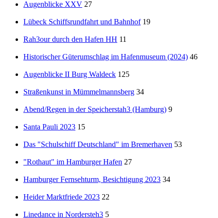
Augenblicke XXV
27
Lübeck Schiffsrundfahrt und Bahnhof
19
Rah3our durch den Hafen HH
11
Historischer Güterumschlag im Hafenmuseum (2024)
46
Augenblicke II Burg Waldeck
125
Straßenkunst in Mümmelmannsberg
34
Abend/Regen in der Speicherstah3 (Hamburg)
9
Santa Pauli 2023
15
Das "Schulschiff Deutschland" im Bremerhaven
53
"Rothaut" im Hamburger Hafen
27
Hamburger Fernsehturm, Besichtigung 2023
34
Heider Marktfriede 2023
22
Linedance in Nordersteh3
5