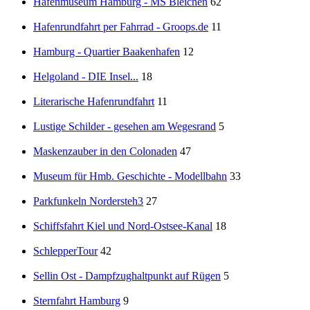
Hafenmuseum Hamburg - MS Bleichen
62
Hafenrundfahrt per Fahrrad - Groops.de
11
Hamburg - Quartier Baakenhafen
12
Helgoland - DIE Insel...
18
Literarische Hafenrundfahrt
11
Lustige Schilder - gesehen am Wegesrand
5
Maskenzauber in den Colonaden
47
Museum für Hmb. Geschichte - Modellbahn
33
Parkfunkeln Nordersteh3
27
Schiffsfahrt Kiel und Nord-Ostsee-Kanal
18
SchlepperTour
42
Sellin Ost - Dampfzughaltpunkt auf Rügen
5
Sternfahrt Hamburg
9