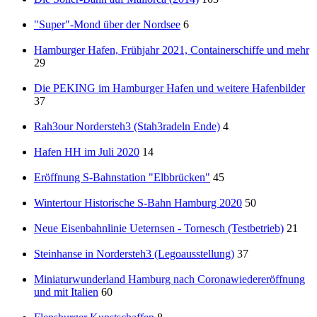
"Super"-Mond über der Nordsee
6
Hamburger Hafen, Frühjahr 2021, Containerschiffe und mehr
29
Die PEKING im Hamburger Hafen und weitere Hafenbilder
37
Rah3our Nordersteh3 (Stah3radeln Ende)
4
Hafen HH im Juli 2020
14
Eröffnung S-Bahnstation "Elbbrücken"
45
Wintertour Historische S-Bahn Hamburg 2020
50
Neue Eisenbahnlinie Ueternsen - Tornesch (Testbetrieb)
21
Steinhanse in Nordersteh3 (Legoausstellung)
37
Miniaturwunderland Hamburg nach Coronawiedereröffnung
und mit Italien
60