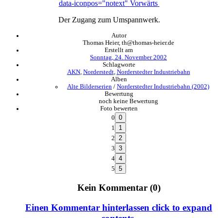
data-iconpos="notext"
Vorwärts
Der Zugang zum Umspannwerk.
Autor
Thomas Heier, th@thomas-heier.de
Erstellt am
Sonntag, 24. November 2002
Schlagworte
AKN
,
Norderstedt
,
Norderstedter Industriebahn
Alben
Alte Bilderserien
/
Norderstedter Industriebahn (2002)
Bewertung
noch keine Bewertung
Foto bewerten
0
1
2
3
4
5
Kein Kommentar (0)
Einen Kommentar hinterlassen
click to expand