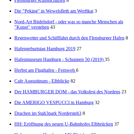
Flensburger Kunstschaffen
8
Die "Peking" in Wewelsfleth am Werftkai
3
Nord-Art Büdelsdorf - oder was so manche Menschen als
"Kunst" verstehen
43
Regenwetter und Schifffahrt durch den Flensburger Hafen
8
Hafengeburtstag Hamburg 2019
27
Hafenmuseum Hamburg - Schuppen 50 (2019)
35
Herbst am Flughafen - Fernweh
6
Cafe Augustinum - Elbblicke
82
Der HAMBURGER DOM - das Volksfest des Nordens
23
Die AMERIGO VESPUCCI in Hamburg
32
Drachen im Stah3park Nordersteh3
8
HH: Eröffnung des neuen U-Bahnhofes Elbbrücken
37