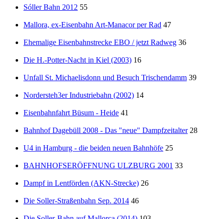
Sóller Bahn 2012
55
Mallora, ex-Eisenbahn Art-Manacor per Rad
47
Ehemalige Eisenbahnstrecke EBO / jetzt Radweg
36
Die H.-Potter-Nacht in Kiel (2003)
16
Unfall St. Michaelisdonn und Besuch Trischendamm
39
Nordersteh3er Industriebahn (2002)
14
Eisenbahnfahrt Büsum - Heide
41
Bahnhof Dagebüll 2008 - Das "neue" Dampfzeitalter
28
U4 in Hamburg - die beiden neuen Bahnhöfe
25
BAHNHOFSERÖFFNUNG ULZBURG 2001
33
Dampf in Lentförden (AKN-Strecke)
26
Die Soller-Straßenbahn Sep. 2014
46
Die Soller-Bahn auf Mallorca (2014)
103