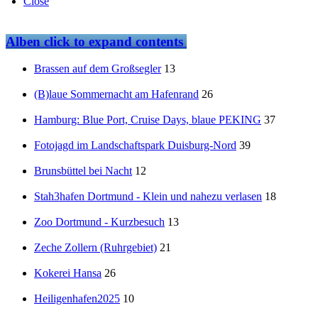
Close
Alben
click to expand contents
Brassen auf dem Großsegler
13
(B)laue Sommernacht am Hafenrand
26
Hamburg: Blue Port, Cruise Days, blaue PEKING
37
Fotojagd im Landschaftspark Duisburg-Nord
39
Brunsbüttel bei Nacht
12
Stah3hafen Dortmund - Klein und nahezu verlasen
18
Zoo Dortmund - Kurzbesuch
13
Zeche Zollern (Ruhrgebiet)
21
Kokerei Hansa
26
Heiligenhafen2025
10