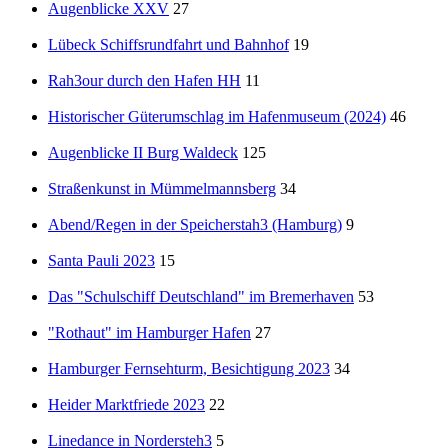
Augenblicke XXV
27
Lübeck Schiffsrundfahrt und Bahnhof
19
Rah3our durch den Hafen HH
11
Historischer Güterumschlag im Hafenmuseum (2024)
46
Augenblicke II Burg Waldeck
125
Straßenkunst in Mümmelmannsberg
34
Abend/Regen in der Speicherstah3 (Hamburg)
9
Santa Pauli 2023
15
Das "Schulschiff Deutschland" im Bremerhaven
53
"Rothaut" im Hamburger Hafen
27
Hamburger Fernsehturm, Besichtigung 2023
34
Heider Marktfriede 2023
22
Linedance in Nordersteh3
5