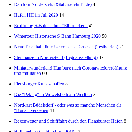
Rah3our Nordersteh3 (Stah3radeln Ende)
4
Hafen HH im Juli 2020
14
Eröffnung S-Bahnstation "Elbbrücken"
45
Wintertour Historische S-Bahn Hamburg 2020
50
Neue Eisenbahnlinie Ueternsen - Tornesch (Testbetrieb)
21
Steinhanse in Nordersteh3 (Legoausstellung)
37
Miniaturwunderland Hamburg nach Coronawiedereröffnung
und mit Italien
60
Flensburger Kunstschaffen
8
Die "Peking" in Wewelsfleth am Werftkai
3
Nord-Art Büdelsdorf - oder was so manche Menschen als
"Kunst" verstehen
43
Regenwetter und Schifffahrt durch den Flensburger Hafen
8
Hafengeburtstag Hamburg 2019
27