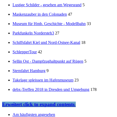
Lustige Schilder - gesehen am Wegesrand
5
Maskenzauber in den Colonaden
47
Museum für Hmb. Geschichte - Modellbahn
33
Parkfunkeln Nordersteh3
27
Schiffsfahrt Kiel und Nord-Ostsee-Kanal
18
SchlepperTour
42
Sellin Ost - Dampfzughaltpunkt auf Rügen
5
Sternfahrt Hamburg
9
Takelage spleissen im Hafenmuseum
23
debx-Treffen 2018 in Dresden und Umgebung
178
Erweitert
click to expand contents
Am häufigsten angesehen