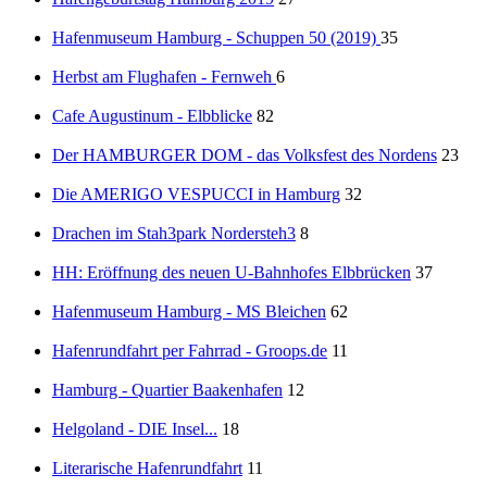
Hafenmuseum Hamburg - Schuppen 50 (2019)
35
Herbst am Flughafen - Fernweh
6
Cafe Augustinum - Elbblicke
82
Der HAMBURGER DOM - das Volksfest des Nordens
23
Die AMERIGO VESPUCCI in Hamburg
32
Drachen im Stah3park Nordersteh3
8
HH: Eröffnung des neuen U-Bahnhofes Elbbrücken
37
Hafenmuseum Hamburg - MS Bleichen
62
Hafenrundfahrt per Fahrrad - Groops.de
11
Hamburg - Quartier Baakenhafen
12
Helgoland - DIE Insel...
18
Literarische Hafenrundfahrt
11