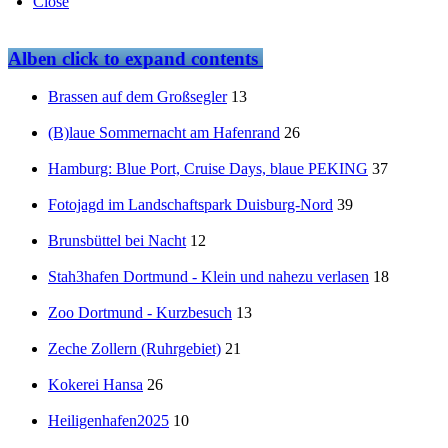
Close
Alben
click to expand contents
Brassen auf dem Großsegler
13
(B)laue Sommernacht am Hafenrand
26
Hamburg: Blue Port, Cruise Days, blaue PEKING
37
Fotojagd im Landschaftspark Duisburg-Nord
39
Brunsbüttel bei Nacht
12
Stah3hafen Dortmund - Klein und nahezu verlasen
18
Zoo Dortmund - Kurzbesuch
13
Zeche Zollern (Ruhrgebiet)
21
Kokerei Hansa
26
Heiligenhafen2025
10