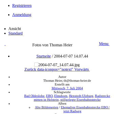
Registrieren
Anmeldung
Ansicht
Standard
Menu
Fotos von Thomas Heier
Startseite
/
2004-07-07 14.07.44
Zurück
data-iconpos="notext"
Vorwärts
Autor
Thomas Heier, th@thomas-heier.de
Erstellt am
Mittwoch, 7. Juli 2004
Schlagworte
Bad Oldeslohe
,
EBO
,
Elmshorn
,
Henstedt-Ulzburg
,
Radstrecke
mitten in Holstein
,
stillgelegte Eisenbahnstrecke
Alben
Alte Bilderserien
/
Ehemalige Eisenbahnstrecke EBO /
jetzt Radweg