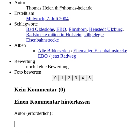
Autor
Thomas Heier, th@thomas-heier.de
Erstellt am
Mittwoch, 7. Juli 2004
Schlagworte
Bad Oldeslohe
,
EBO
,
Elmshorn
,
Henstedt-Ulzburg
,
Radstrecke mitten in Holstein
,
stillgelegte
Eisenbahnstrecke
Alben
Alte Bilderserien
/
Ehemalige Eisenbahnstrecke
EBO / jetzt Radweg
Bewertung
noch keine Bewertung
Foto bewerten
Kein Kommentar (0)
Einen Kommentar hinterlassen
Autor (erforderlich) :