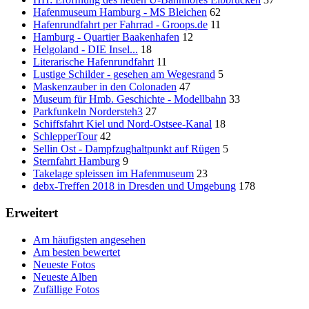
Hafenmuseum Hamburg - MS Bleichen
62
Hafenrundfahrt per Fahrrad - Groops.de
11
Hamburg - Quartier Baakenhafen
12
Helgoland - DIE Insel...
18
Literarische Hafenrundfahrt
11
Lustige Schilder - gesehen am Wegesrand
5
Maskenzauber in den Colonaden
47
Museum für Hmb. Geschichte - Modellbahn
33
Parkfunkeln Nordersteh3
27
Schiffsfahrt Kiel und Nord-Ostsee-Kanal
18
SchlepperTour
42
Sellin Ost - Dampfzughaltpunkt auf Rügen
5
Sternfahrt Hamburg
9
Takelage spleissen im Hafenmuseum
23
debx-Treffen 2018 in Dresden und Umgebung
178
Erweitert
Am häufigsten angesehen
Am besten bewertet
Neueste Fotos
Neueste Alben
Zufällige Fotos