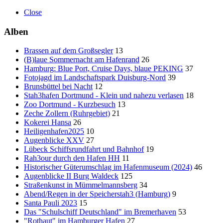
Close
Alben
Brassen auf dem Großsegler
13
(B)laue Sommernacht am Hafenrand
26
Hamburg: Blue Port, Cruise Days, blaue PEKING
37
Fotojagd im Landschaftspark Duisburg-Nord
39
Brunsbüttel bei Nacht
12
Stah3hafen Dortmund - Klein und nahezu verlasen
18
Zoo Dortmund - Kurzbesuch
13
Zeche Zollern (Ruhrgebiet)
21
Kokerei Hansa
26
Heiligenhafen2025
10
Augenblicke XXV
27
Lübeck Schiffsrundfahrt und Bahnhof
19
Rah3our durch den Hafen HH
11
Historischer Güterumschlag im Hafenmuseum (2024)
46
Augenblicke II Burg Waldeck
125
Straßenkunst in Mümmelmannsberg
34
Abend/Regen in der Speicherstah3 (Hamburg)
9
Santa Pauli 2023
15
Das "Schulschiff Deutschland" im Bremerhaven
53
"Rothaut" im Hamburger Hafen
27