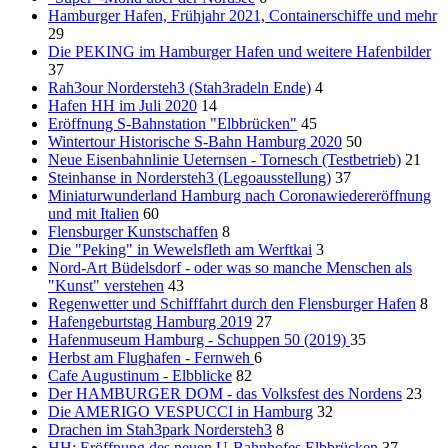
Hamburger Hafen, Frühjahr 2021, Containerschiffe und mehr
29
Die PEKING im Hamburger Hafen und weitere Hafenbilder
37
Rah3our Nordersteh3 (Stah3radeln Ende)
4
Hafen HH im Juli 2020
14
Eröffnung S-Bahnstation "Elbbrücken"
45
Wintertour Historische S-Bahn Hamburg 2020
50
Neue Eisenbahnlinie Ueternsen - Tornesch (Testbetrieb)
21
Steinhanse in Nordersteh3 (Legoausstellung)
37
Miniaturwunderland Hamburg nach Coronawiedereröffnung
und mit Italien
60
Flensburger Kunstschaffen
8
Die "Peking" in Wewelsfleth am Werftkai
3
Nord-Art Büdelsdorf - oder was so manche Menschen als
"Kunst" verstehen
43
Regenwetter und Schifffahrt durch den Flensburger Hafen
8
Hafengeburtstag Hamburg 2019
27
Hafenmuseum Hamburg - Schuppen 50 (2019)
35
Herbst am Flughafen - Fernweh
6
Cafe Augustinum - Elbblicke
82
Der HAMBURGER DOM - das Volksfest des Nordens
23
Die AMERIGO VESPUCCI in Hamburg
32
Drachen im Stah3park Nordersteh3
8
HH: Eröffnung des neuen U-Bahnhofes Elbbrücken
37