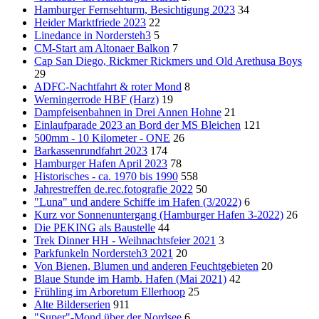
Hamburger Fernsehturm, Besichtigung 2023
34
Heider Marktfriede 2023
22
Linedance in Nordersteh3
5
CM-Start am Altonaer Balkon
7
Cap San Diego, Rickmer Rickmers und Old Arethusa Boys
29
ADFC-Nachtfahrt & roter Mond
8
Werningerrode HBF (Harz)
19
Dampfeisenbahnen in Drei Annen Hohne
21
Einlaufparade 2023 an Bord der MS Bleichen
121
500mm - 10 Kilometer - ONE
26
Barkassenrundfahrt 2023
174
Hamburger Hafen April 2023
78
Historisches - ca. 1970 bis 1990
558
Jahrestreffen de.rec.fotografie 2022
50
"Luna" und andere Schiffe im Hafen (3/2022)
6
Kurz vor Sonnenuntergang (Hamburger Hafen 3-2022)
26
Die PEKING als Baustelle
44
Trek Dinner HH - Weihnachtsfeier 2021
3
Parkfunkeln Nordersteh3 2021
20
Von Bienen, Blumen und anderen Feuchtgebieten
20
Blaue Stunde im Hamb. Hafen (Mai 2021)
42
Frühling im Arboretum Ellerhoop
25
Alte Bilderserien
911
"Super"-Mond über der Nordsee
6