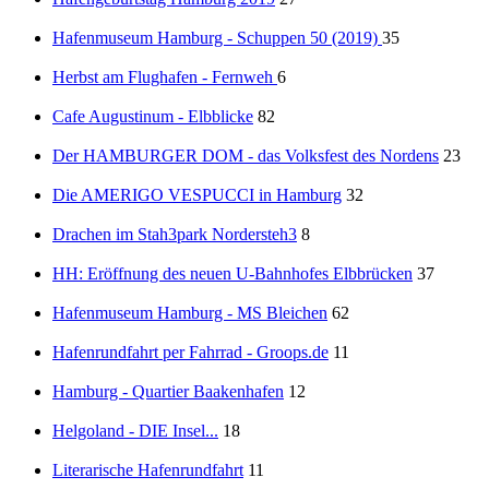
Hafenmuseum Hamburg - Schuppen 50 (2019)
35
Herbst am Flughafen - Fernweh
6
Cafe Augustinum - Elbblicke
82
Der HAMBURGER DOM - das Volksfest des Nordens
23
Die AMERIGO VESPUCCI in Hamburg
32
Drachen im Stah3park Nordersteh3
8
HH: Eröffnung des neuen U-Bahnhofes Elbbrücken
37
Hafenmuseum Hamburg - MS Bleichen
62
Hafenrundfahrt per Fahrrad - Groops.de
11
Hamburg - Quartier Baakenhafen
12
Helgoland - DIE Insel...
18
Literarische Hafenrundfahrt
11