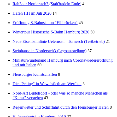
Rah3our Nordersteh3 (Stah3radeln Ende)
4
Hafen HH im Juli 2020
14
Eröffnung S-Bahnstation "Elbbrücken"
45
Wintertour Historische S-Bahn Hamburg 2020
50
Neue Eisenbahnlinie Ueternsen - Tornesch (Testbetrieb)
21
Steinhanse in Nordersteh3 (Legoausstellung)
37
Miniaturwunderland Hamburg nach Coronawiedereröffnung
und mit Italien
60
Flensburger Kunstschaffen
8
Die "Peking" in Wewelsfleth am Werftkai
3
Nord-Art Büdelsdorf - oder was so manche Menschen als
"Kunst" verstehen
43
Regenwetter und Schifffahrt durch den Flensburger Hafen
8
Hafengeburtstag Hamburg 2019
27