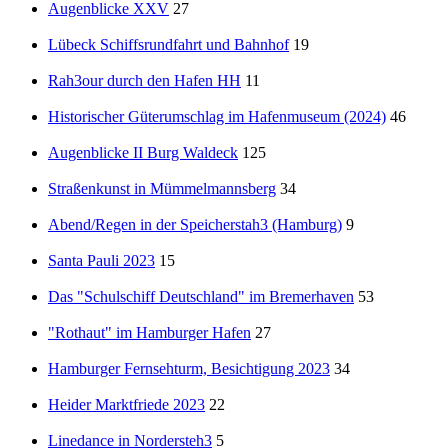
Augenblicke XXV
27
Lübeck Schiffsrundfahrt und Bahnhof
19
Rah3our durch den Hafen HH
11
Historischer Güterumschlag im Hafenmuseum (2024)
46
Augenblicke II Burg Waldeck
125
Straßenkunst in Mümmelmannsberg
34
Abend/Regen in der Speicherstah3 (Hamburg)
9
Santa Pauli 2023
15
Das "Schulschiff Deutschland" im Bremerhaven
53
"Rothaut" im Hamburger Hafen
27
Hamburger Fernsehturm, Besichtigung 2023
34
Heider Marktfriede 2023
22
Linedance in Nordersteh3
5