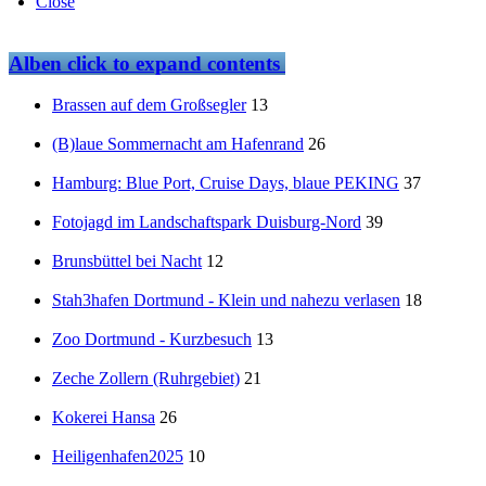
Close
Alben
click to expand contents
Brassen auf dem Großsegler
13
(B)laue Sommernacht am Hafenrand
26
Hamburg: Blue Port, Cruise Days, blaue PEKING
37
Fotojagd im Landschaftspark Duisburg-Nord
39
Brunsbüttel bei Nacht
12
Stah3hafen Dortmund - Klein und nahezu verlasen
18
Zoo Dortmund - Kurzbesuch
13
Zeche Zollern (Ruhrgebiet)
21
Kokerei Hansa
26
Heiligenhafen2025
10