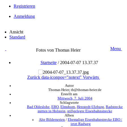
Registrieren
Anmeldung
Ansicht
Standard
Menu
Fotos von Thomas Heier
Startseite
/
2004-07-07 13.37.37
Zurück
data-iconpos="notext"
Vorwärts
Autor
Thomas Heier, th@thomas-heier.de
Erstellt am
Mittwoch, 7. Juli 2004
Schlagworte
Bad Oldeslohe
,
EBO
,
Elmshorn
,
Henstedt-Ulzburg
,
Radstrecke
mitten in Holstein
,
stillgelegte Eisenbahnstrecke
Alben
Alte Bilderserien
/
Ehemalige Eisenbahnstrecke EBO /
jetzt Radweg