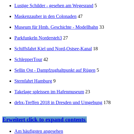
Lustige Schilder - gesehen am Wegesrand
5
Maskenzauber in den Colonaden
47
Museum für Hmb. Geschichte - Modellbahn
33
Parkfunkeln Nordersteh3
27
Schiffsfahrt Kiel und Nord-Ostsee-Kanal
18
SchlepperTour
42
Sellin Ost - Dampfzughaltpunkt auf Rügen
5
Sternfahrt Hamburg
9
Takelage spleissen im Hafenmuseum
23
debx-Treffen 2018 in Dresden und Umgebung
178
Erweitert
click to expand contents
Am häufigsten angesehen