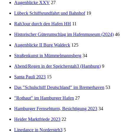
Augenblicke XXV
27
Lübeck Schiffsrundfahrt und Bahnhof
19
Rah3our durch den Hafen HH
11
Historischer Güterumschlag im Hafenmuseum (2024)
46
Augenblicke II Burg Waldeck
125
Straßenkunst in Mümmelmannsberg
34
Abend/Regen in der Speicherstah3 (Hamburg)
9
Santa Pauli 2023
15
Das "Schulschiff Deutschland" im Bremerhaven
53
"Rothaut" im Hamburger Hafen
27
Hamburger Fernsehturm, Besichtigung 2023
34
Heider Marktfriede 2023
22
Linedance in Nordersteh3
5