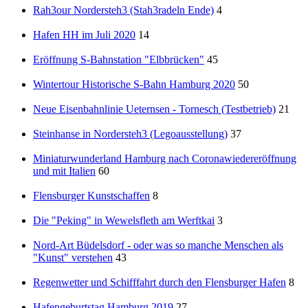
Rah3our Nordersteh3 (Stah3radeln Ende)
4
Hafen HH im Juli 2020
14
Eröffnung S-Bahnstation "Elbbrücken"
45
Wintertour Historische S-Bahn Hamburg 2020
50
Neue Eisenbahnlinie Ueternsen - Tornesch (Testbetrieb)
21
Steinhanse in Nordersteh3 (Legoausstellung)
37
Miniaturwunderland Hamburg nach Coronawiedereröffnung
und mit Italien
60
Flensburger Kunstschaffen
8
Die "Peking" in Wewelsfleth am Werftkai
3
Nord-Art Büdelsdorf - oder was so manche Menschen als
"Kunst" verstehen
43
Regenwetter und Schifffahrt durch den Flensburger Hafen
8
Hafengeburtstag Hamburg 2019
27