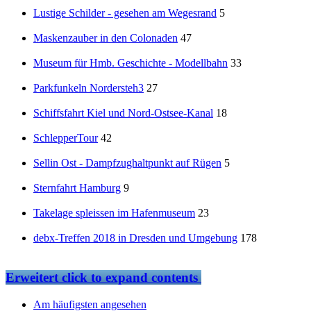
Lustige Schilder - gesehen am Wegesrand
5
Maskenzauber in den Colonaden
47
Museum für Hmb. Geschichte - Modellbahn
33
Parkfunkeln Nordersteh3
27
Schiffsfahrt Kiel und Nord-Ostsee-Kanal
18
SchlepperTour
42
Sellin Ost - Dampfzughaltpunkt auf Rügen
5
Sternfahrt Hamburg
9
Takelage spleissen im Hafenmuseum
23
debx-Treffen 2018 in Dresden und Umgebung
178
Erweitert
click to expand contents
Am häufigsten angesehen