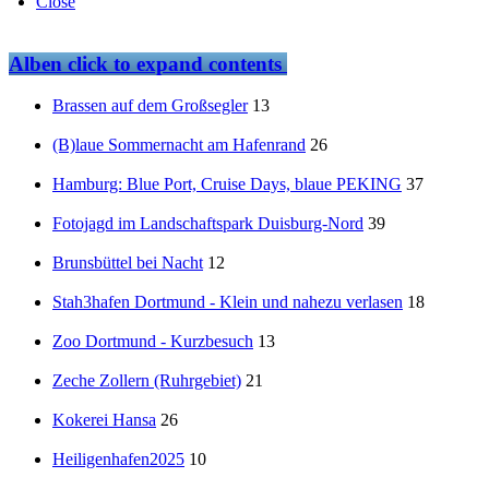
Close
Alben
click to expand contents
Brassen auf dem Großsegler
13
(B)laue Sommernacht am Hafenrand
26
Hamburg: Blue Port, Cruise Days, blaue PEKING
37
Fotojagd im Landschaftspark Duisburg-Nord
39
Brunsbüttel bei Nacht
12
Stah3hafen Dortmund - Klein und nahezu verlasen
18
Zoo Dortmund - Kurzbesuch
13
Zeche Zollern (Ruhrgebiet)
21
Kokerei Hansa
26
Heiligenhafen2025
10