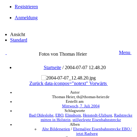
Registrieren
Anmeldung
Ansicht
Standard
Menu
Fotos von Thomas Heier
Startseite
/
2004-07-07 12.48.20
Zurück
data-iconpos="notext"
Vorwärts
Autor
Thomas Heier, th@thomas-heier.de
Erstellt am
Mittwoch, 7. Juli 2004
Schlagworte
Bad Oldeslohe
,
EBO
,
Elmshorn
,
Henstedt-Ulzburg
,
Radstrecke
mitten in Holstein
,
stillgelegte Eisenbahnstrecke
Alben
Alte Bilderserien
/
Ehemalige Eisenbahnstrecke EBO /
jetzt Radweg