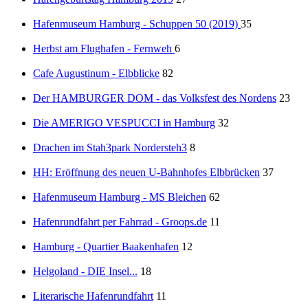
Hafenmuseum Hamburg - Schuppen 50 (2019)
35
Herbst am Flughafen - Fernweh
6
Cafe Augustinum - Elbblicke
82
Der HAMBURGER DOM - das Volksfest des Nordens
23
Die AMERIGO VESPUCCI in Hamburg
32
Drachen im Stah3park Nordersteh3
8
HH: Eröffnung des neuen U-Bahnhofes Elbbrücken
37
Hafenmuseum Hamburg - MS Bleichen
62
Hafenrundfahrt per Fahrrad - Groops.de
11
Hamburg - Quartier Baakenhafen
12
Helgoland - DIE Insel...
18
Literarische Hafenrundfahrt
11