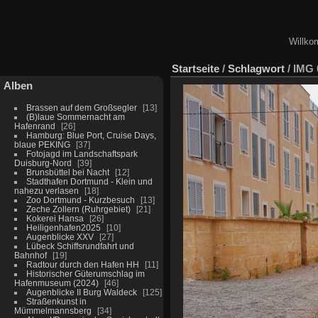
Willko
Startseite
/
Schlagwort
/
IMG 
Alben
Brassen auf dem Großsegler
13
(B)laue Sommernacht am
Hafenrand
26
Hamburg: Blue Port, Cruise Days,
blaue PEKING
37
Fotojagd im Landschaftspark
Duisburg-Nord
39
Brunsbüttel bei Nacht
12
Stadthafen Dortmund - Klein und
nahezu verlasen
18
Zoo Dortmund - Kurzbesuch
13
Zeche Zollern (Ruhrgebiet)
21
Kokerei Hansa
26
Heiligenhafen2025
10
Augenblicke XXV
27
Lübeck Schiffsrundfahrt und
Bahnhof
19
Radtour durch den Hafen HH
11
Historischer Güterumschlag im
Hafenmuseum (2024)
46
Augenblicke II Burg Waldeck
125
Straßenkunst in
Mümmelmannsberg
34