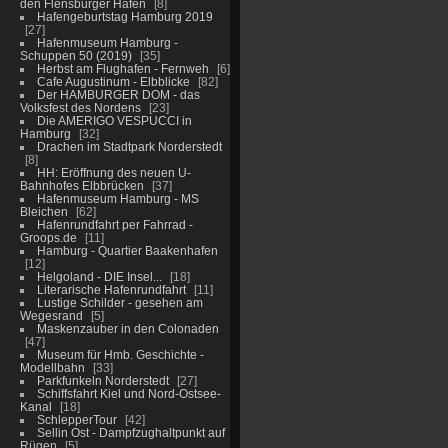
den Flensburger Hafen
8
Hafengeburtstag Hamburg 2019
27
Hafenmuseum Hamburg -
Schuppen 50 (2019)
35
Herbst am Flughafen - Fernweh
6
Cafe Augustinum - Elbblicke
82
Der HAMBURGER DOM - das
Volksfest des Nordens
23
Die AMERIGO VESPUCCI in
Hamburg
32
Drachen im Stadtpark Norderstedt
8
HH: Eröffnung des neuen U-
Bahnhofes Elbbrücken
37
Hafenmuseum Hamburg - MS
Bleichen
62
Hafenrundfahrt per Fahrrad -
Groops.de
11
Hamburg - Quartier Baakenhafen
12
Helgoland - DIE Insel...
18
Literarische Hafenrundfahrt
11
Lustige Schilder - gesehen am
Wegesrand
5
Maskenzauber in den Colonaden
47
Museum für Hmb. Geschichte -
Modellbahn
33
Parkfunkeln Norderstedt
27
Schiffsfahrt Kiel und Nord-Ostsee-
Kanal
18
SchlepperTour
42
Sellin Ost - Dampfzughaltpunkt auf
Rügen
5