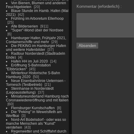
Von Bienen, Blumen und anderen
Kommentar (erforderlich) :
Feuchtgebieten
20
Blaue Stunde im Hamb. Hafen (Mai
2021)
42
Frühling im Arboretum Ellerhoop
25
Alte Bilderserien
911
"Super"-Mond über der Nordsee
6
Hamburger Hafen, Frühjahr 2021,
Containerschiffe und mehr
29
Die PEKING im Hamburger Hafen
und weitere Hafenbilder
37
Radtour Norderstedt (Stadtradeln
Ende)
4
Hafen HH im Juli 2020
14
Eröffnung S-Bahnstation
"Elbbrücken"
45
Wintertour Historische S-Bahn
Hamburg 2020
50
Neue Eisenbahnlinie Ueternsen -
Tornesch (Testbetrieb)
21
Steinhanse in Norderstedt
(Legoausstellung)
37
Miniaturwunderland Hamburg nach
Coronawiedereröffnung und mit Italien
60
Flensburger Kunstschaffen
8
Die "Peking" in Wewelsfleth am
Werftkai
3
Nord-Art Büdelsdorf - oder was so
manche Menschen als "Kunst"
verstehen
43
Regenwetter und Schifffahrt durch