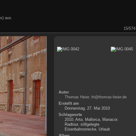
s) aus.
15/574
Autor
Thomas Heier, th@thomas-heier.de
Erstellt am
Donnerstag, 27. Mai 2010
Schlagworte
2010
,
Arta
,
Mallorca
,
Manacor
,
Radtour
,
stillgelegte
Eisenbahnstrecke
,
Urlaub
Alben