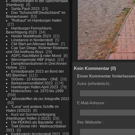
Abend/Regen in der Speicherstadt
(Hamburg)
9
Santa Pauli 2023
15
Das "Schulschiff Deutschland" im
Bremerhaven
53
"Rothaut" im Hamburger Hafen
27
Hamburger Fernsehturm,
Besichtigung 2023
34
Heider Marktfriede 2023
22
Linedance in Norderstedt
5
CM-Start am Altonaer Balkon
7
Cap San Diego, Rickmer Rickmers
und Old Arethusa Boys
29
ADFC-Nachtfahrt & roter Mond
8
Werningerrode HBF (Harz)
19
Dampfeisenbahnen in Drei Annen
Hohne
21
Kein Kommentar (0)
Einlaufparade 2023 an Bord der
MS Bleichen
121
Einen Kommentar hinterlassen
500mm - 10 Kilometer - ONE
26
Barkassenrundfahrt 2023
174
Autor (erforderlich) :
Hamburger Hafen April 2023
78
Historisches - ca. 1970 bis 1990
558
Jahrestreffen de.rec.fotografie 2022
50
E-Mail-Adresse :
"Luna" und andere Schiffe im
Hafen (3/2022)
6
Kurz vor Sonnenuntergang
(Hamburger Hafen 3-2022)
26
Ihre Webseite :
Die PEKING als Baustelle
44
Trek Dinner HH - Weihnachtsfeier
2021
3
Parkfunkeln Norderstedt 2021
20