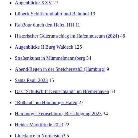
Augenblicke XXV
27
Lübeck Schiffsrundfahrt und Bahnhof
19
Rah3our durch den Hafen HH
11
Historischer Güterumschlag im Hafenmuseum (2024)
46
Augenblicke II Burg Waldeck
125
Straßenkunst in Mümmelmannsberg
34
Abend/Regen in der Speicherstah3 (Hamburg)
9
Santa Pauli 2023
15
Das "Schulschiff Deutschland" im Bremerhaven
53
"Rothaut" im Hamburger Hafen
27
Hamburger Fernsehturm, Besichtigung 2023
34
Heider Marktfriede 2023
22
Linedance in Nordersteh3
5