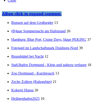
Close
Alben
click to expand contents
Brassen auf dem Großsegler
13
(B)laue Sommernacht am Hafenrand
26
Hamburg: Blue Port, Cruise Days, blaue PEKING
37
Fotojagd im Landschaftspark Duisburg-Nord
39
Brunsbüttel bei Nacht
12
Stah3hafen Dortmund - Klein und nahezu verlasen
18
Zoo Dortmund - Kurzbesuch
13
Zeche Zollern (Ruhrgebiet)
21
Kokerei Hansa
26
Heiligenhafen2025
10