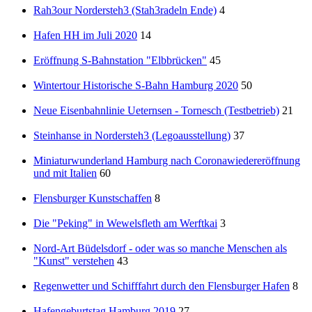
Rah3our Nordersteh3 (Stah3radeln Ende)
4
Hafen HH im Juli 2020
14
Eröffnung S-Bahnstation "Elbbrücken"
45
Wintertour Historische S-Bahn Hamburg 2020
50
Neue Eisenbahnlinie Ueternsen - Tornesch (Testbetrieb)
21
Steinhanse in Nordersteh3 (Legoausstellung)
37
Miniaturwunderland Hamburg nach Coronawiedereröffnung
und mit Italien
60
Flensburger Kunstschaffen
8
Die "Peking" in Wewelsfleth am Werftkai
3
Nord-Art Büdelsdorf - oder was so manche Menschen als
"Kunst" verstehen
43
Regenwetter und Schifffahrt durch den Flensburger Hafen
8
Hafengeburtstag Hamburg 2019
27