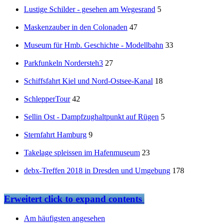
Lustige Schilder - gesehen am Wegesrand
5
Maskenzauber in den Colonaden
47
Museum für Hmb. Geschichte - Modellbahn
33
Parkfunkeln Nordersteh3
27
Schiffsfahrt Kiel und Nord-Ostsee-Kanal
18
SchlepperTour
42
Sellin Ost - Dampfzughaltpunkt auf Rügen
5
Sternfahrt Hamburg
9
Takelage spleissen im Hafenmuseum
23
debx-Treffen 2018 in Dresden und Umgebung
178
Erweitert
click to expand contents
Am häufigsten angesehen