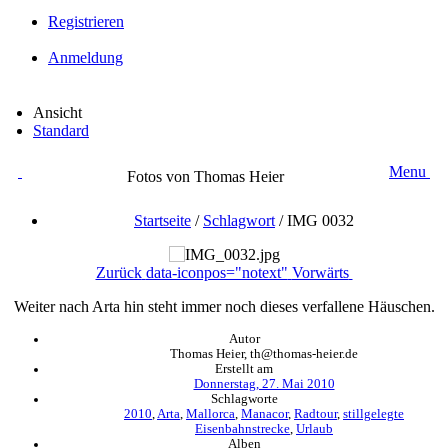
Registrieren
Anmeldung
Ansicht
Standard
Menu
Fotos von Thomas Heier
Startseite
/
Schlagwort
/
IMG 0032
Zurück
data-iconpos="notext"
Vorwärts
Weiter nach Arta hin steht immer noch dieses verfallene Häuschen.
Autor
Thomas Heier, th@thomas-heier.de
Erstellt am
Donnerstag, 27. Mai 2010
Schlagworte
2010
,
Arta
,
Mallorca
,
Manacor
,
Radtour
,
stillgelegte
Eisenbahnstrecke
,
Urlaub
Alben