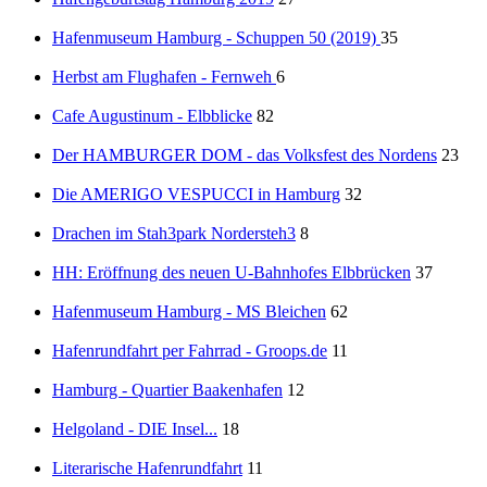
Hafenmuseum Hamburg - Schuppen 50 (2019)
35
Herbst am Flughafen - Fernweh
6
Cafe Augustinum - Elbblicke
82
Der HAMBURGER DOM - das Volksfest des Nordens
23
Die AMERIGO VESPUCCI in Hamburg
32
Drachen im Stah3park Nordersteh3
8
HH: Eröffnung des neuen U-Bahnhofes Elbbrücken
37
Hafenmuseum Hamburg - MS Bleichen
62
Hafenrundfahrt per Fahrrad - Groops.de
11
Hamburg - Quartier Baakenhafen
12
Helgoland - DIE Insel...
18
Literarische Hafenrundfahrt
11