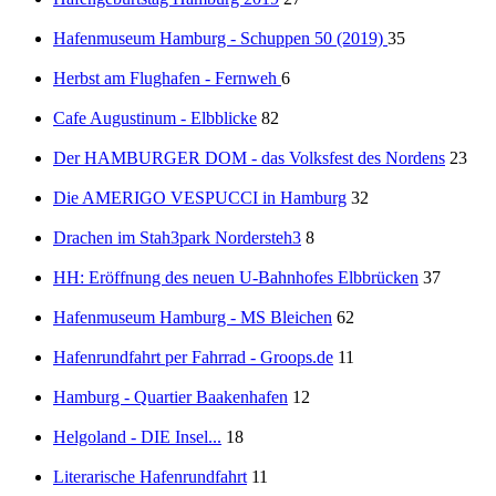
Hafenmuseum Hamburg - Schuppen 50 (2019)
35
Herbst am Flughafen - Fernweh
6
Cafe Augustinum - Elbblicke
82
Der HAMBURGER DOM - das Volksfest des Nordens
23
Die AMERIGO VESPUCCI in Hamburg
32
Drachen im Stah3park Nordersteh3
8
HH: Eröffnung des neuen U-Bahnhofes Elbbrücken
37
Hafenmuseum Hamburg - MS Bleichen
62
Hafenrundfahrt per Fahrrad - Groops.de
11
Hamburg - Quartier Baakenhafen
12
Helgoland - DIE Insel...
18
Literarische Hafenrundfahrt
11