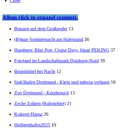
Close
Alben
click to expand contents
Brassen auf dem Großsegler
13
(B)laue Sommernacht am Hafenrand
26
Hamburg: Blue Port, Cruise Days, blaue PEKING
37
Fotojagd im Landschaftspark Duisburg-Nord
39
Brunsbüttel bei Nacht
12
Stah3hafen Dortmund - Klein und nahezu verlasen
18
Zoo Dortmund - Kurzbesuch
13
Zeche Zollern (Ruhrgebiet)
21
Kokerei Hansa
26
Heiligenhafen2025
10