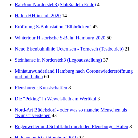
Rah3our Nordersteh3 (Stah3radeln Ende)
4
Hafen HH im Juli 2020
14
Eröffnung S-Bahnstation "Elbbrücken"
45
Wintertour Historische S-Bahn Hamburg 2020
50
Neue Eisenbahnlinie Ueternsen - Tornesch (Testbetrieb)
21
Steinhanse in Nordersteh3 (Legoausstellung)
37
Miniaturwunderland Hamburg nach Coronawiedereröffnung
und mit Italien
60
Flensburger Kunstschaffen
8
Die "Peking" in Wewelsfleth am Werftkai
3
Nord-Art Büdelsdorf - oder was so manche Menschen als
"Kunst" verstehen
43
Regenwetter und Schifffahrt durch den Flensburger Hafen
8
Hafengeburtstag Hamburg 2019
27