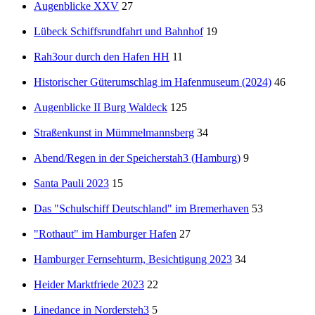
Augenblicke XXV
27
Lübeck Schiffsrundfahrt und Bahnhof
19
Rah3our durch den Hafen HH
11
Historischer Güterumschlag im Hafenmuseum (2024)
46
Augenblicke II Burg Waldeck
125
Straßenkunst in Mümmelmannsberg
34
Abend/Regen in der Speicherstah3 (Hamburg)
9
Santa Pauli 2023
15
Das "Schulschiff Deutschland" im Bremerhaven
53
"Rothaut" im Hamburger Hafen
27
Hamburger Fernsehturm, Besichtigung 2023
34
Heider Marktfriede 2023
22
Linedance in Nordersteh3
5