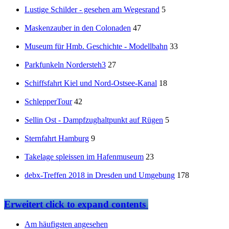
Lustige Schilder - gesehen am Wegesrand
5
Maskenzauber in den Colonaden
47
Museum für Hmb. Geschichte - Modellbahn
33
Parkfunkeln Nordersteh3
27
Schiffsfahrt Kiel und Nord-Ostsee-Kanal
18
SchlepperTour
42
Sellin Ost - Dampfzughaltpunkt auf Rügen
5
Sternfahrt Hamburg
9
Takelage spleissen im Hafenmuseum
23
debx-Treffen 2018 in Dresden und Umgebung
178
Erweitert
click to expand contents
Am häufigsten angesehen