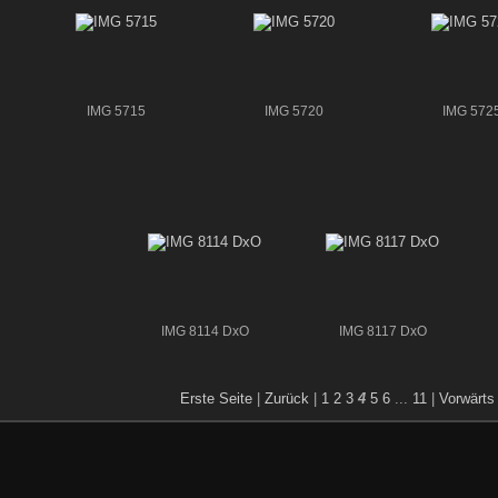
IMG 5715
IMG 5720
IMG 572
IMG 8114 DxO
IMG 8117 DxO
Erste Seite
|
Zurück
|
1
2
3
4
5
6
...
11
|
Vorwärts