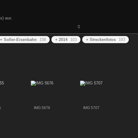
s) aus.
+ Soller-Eisenbahn
158
+ 2014
103
+ Streckenfotos
103
5
IMG 5676
IMG 5707