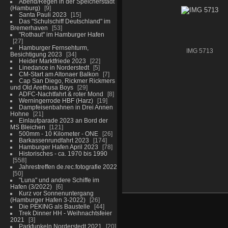
Abend/Regen in der Speicherstadt
(Hamburg)
9
Santa Pauli 2023
15
Das "Schulschiff Deutschland" im
Bremerhaven
53
"Rothaut" im Hamburger Hafen
27
Hamburger Fernsehturm,
IMG 5713
Besichtigung 2023
34
Heider Marktfriede 2023
22
Linedance in Norderstedt
5
CM-Start am Altonaer Balkon
7
Cap San Diego, Rickmer Rickmers
und Old Arethusa Boys
29
ADFC-Nachtfahrt & roter Mond
8
Werningerrode HBF (Harz)
19
Dampfeisenbahnen in Drei Annen
Hohne
21
Einlaufparade 2023 an Bord der
MS Bleichen
121
500mm - 10 Kilometer - ONE
26
Barkassenrundfahrt 2023
174
Hamburger Hafen April 2023
78
Historisches - ca. 1970 bis 1990
558
Jahrestreffen de.rec.fotografie 2022
50
"Luna" und andere Schiffe im
Hafen (3/2022)
6
Kurz vor Sonnenuntergang
(Hamburger Hafen 3-2022)
26
Die PEKING als Baustelle
44
Trek Dinner HH - Weihnachtsfeier
2021
3
Parkfunkeln Norderstedt 2021
20