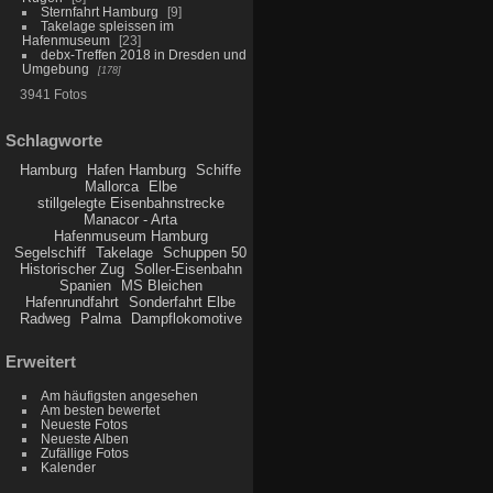
Sternfahrt Hamburg
9
Takelage spleissen im
Hafenmuseum
23
debx-Treffen 2018 in Dresden und
Umgebung
178
3941 Fotos
Schlagworte
Hamburg
Hafen Hamburg
Schiffe
Mallorca
Elbe
stillgelegte Eisenbahnstrecke
Manacor - Arta
Hafenmuseum Hamburg
Segelschiff
Takelage
Schuppen 50
Historischer Zug
Soller-Eisenbahn
Spanien
MS Bleichen
Hafenrundfahrt
Sonderfahrt Elbe
Radweg
Palma
Dampflokomotive
Erweitert
Am häufigsten angesehen
Am besten bewertet
Neueste Fotos
Neueste Alben
Zufällige Fotos
Kalender