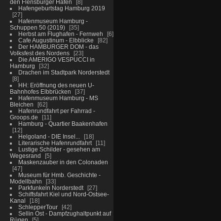
den Flensburger Hafen
8
Hafengeburtstag Hamburg 2019
27
Hafenmuseum Hamburg -
Schuppen 50 (2019)
35
Herbst am Flughafen - Fernweh
6
Cafe Augustinum - Elbblicke
82
Der HAMBURGER DOM - das
Volksfest des Nordens
23
Die AMERIGO VESPUCCI in
Hamburg
32
Drachen im Stadtpark Norderstedt
8
HH: Eröffnung des neuen U-
Bahnhofes Elbbrücken
37
Hafenmuseum Hamburg - MS
Bleichen
62
Hafenrundfahrt per Fahrrad -
Groops.de
11
Hamburg - Quartier Baakenhafen
12
Helgoland - DIE Insel...
18
Literarische Hafenrundfahrt
11
Lustige Schilder - gesehen am
Wegesrand
5
Maskenzauber in den Colonaden
47
Museum für Hmb. Geschichte -
Modellbahn
33
Parkfunkeln Norderstedt
27
Schiffsfahrt Kiel und Nord-Ostsee-
Kanal
18
SchlepperTour
42
Sellin Ost - Dampfzughaltpunkt auf
Rügen
5