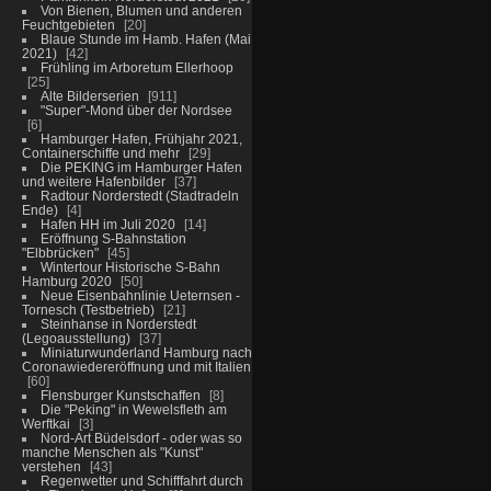
Von Bienen, Blumen und anderen
Feuchtgebieten
20
Blaue Stunde im Hamb. Hafen (Mai
2021)
42
Frühling im Arboretum Ellerhoop
25
Alte Bilderserien
911
"Super"-Mond über der Nordsee
6
Hamburger Hafen, Frühjahr 2021,
Containerschiffe und mehr
29
Die PEKING im Hamburger Hafen
und weitere Hafenbilder
37
Radtour Norderstedt (Stadtradeln
Ende)
4
Hafen HH im Juli 2020
14
Eröffnung S-Bahnstation
"Elbbrücken"
45
Wintertour Historische S-Bahn
Hamburg 2020
50
Neue Eisenbahnlinie Ueternsen -
Tornesch (Testbetrieb)
21
Steinhanse in Norderstedt
(Legoausstellung)
37
Miniaturwunderland Hamburg nach
Coronawiedereröffnung und mit Italien
60
Flensburger Kunstschaffen
8
Die "Peking" in Wewelsfleth am
Werftkai
3
Nord-Art Büdelsdorf - oder was so
manche Menschen als "Kunst"
verstehen
43
Regenwetter und Schifffahrt durch