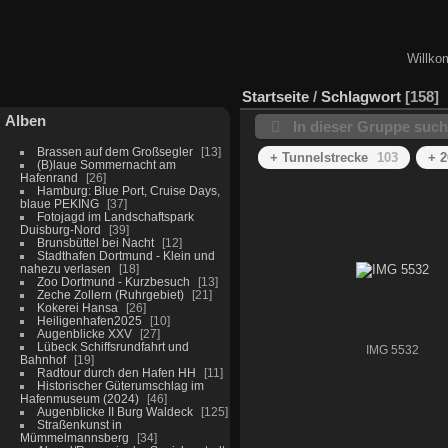
Willko
Startseite
/
Schlagwort
158
Alben
In dieser Gruppe suc
Brassen auf dem Großsegler
13
+ Tunnelstrecke
103
+ 2
(B)laue Sommernacht am
Hafenrand
26
Hamburg: Blue Port, Cruise Days,
blaue PEKING
37
Fotojagd im Landschaftspark
Duisburg-Nord
39
Brunsbüttel bei Nacht
12
Stadthafen Dortmund - Klein und
nahezu verlasen
18
Zoo Dortmund - Kurzbesuch
13
Zeche Zollern (Ruhrgebiet)
21
Kokerei Hansa
26
Heiligenhafen2025
10
Augenblicke XXV
27
Lübeck Schiffsrundfahrt und
IMG 5532
Bahnhof
19
Radtour durch den Hafen HH
11
Historischer Güterumschlag im
Hafenmuseum (2024)
46
Augenblicke II Burg Waldeck
125
Straßenkunst in
Mümmelmannsberg
34