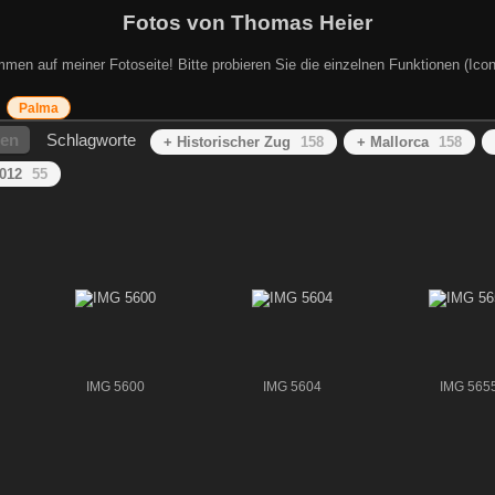
Fotos von Thomas Heier
mmen auf meiner Fotoseite! Bitte probieren Sie die einzelnen Funktionen (Icon
Palma
hen
Schlagworte
+ Historischer Zug
158
+ Mallorca
158
012
55
IMG 5600
IMG 5604
IMG 565