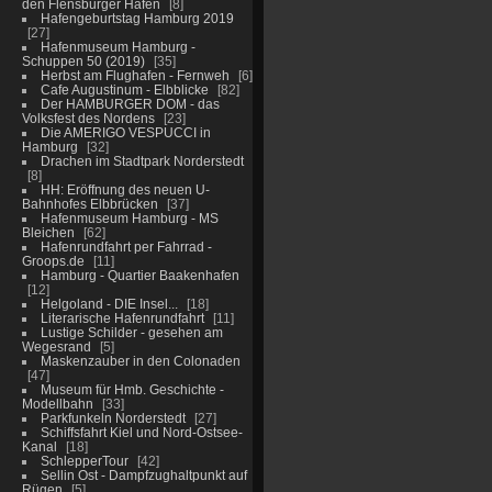
den Flensburger Hafen
8
Hafengeburtstag Hamburg 2019
27
Hafenmuseum Hamburg -
Schuppen 50 (2019)
35
Herbst am Flughafen - Fernweh
6
Cafe Augustinum - Elbblicke
82
Der HAMBURGER DOM - das
Volksfest des Nordens
23
Die AMERIGO VESPUCCI in
Hamburg
32
Drachen im Stadtpark Norderstedt
8
HH: Eröffnung des neuen U-
Bahnhofes Elbbrücken
37
Hafenmuseum Hamburg - MS
Bleichen
62
Hafenrundfahrt per Fahrrad -
Groops.de
11
Hamburg - Quartier Baakenhafen
12
Helgoland - DIE Insel...
18
Literarische Hafenrundfahrt
11
Lustige Schilder - gesehen am
Wegesrand
5
Maskenzauber in den Colonaden
47
Museum für Hmb. Geschichte -
Modellbahn
33
Parkfunkeln Norderstedt
27
Schiffsfahrt Kiel und Nord-Ostsee-
Kanal
18
SchlepperTour
42
Sellin Ost - Dampfzughaltpunkt auf
Rügen
5