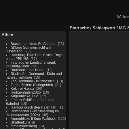
Willko
Startseite
/
Schlagwort
/
MG 8
Alben
Brassen auf dem Großsegler
13
(B)laue Sommernacht am
Hafenrand
26
Hamburg: Blue Port, Cruise Days,
blaue PEKING
37
Fotojagd im Landschaftspark
Duisburg-Nord
39
Brunsbüttel bei Nacht
12
Stadthafen Dortmund - Klein und
nahezu verlasen
18
Zoo Dortmund - Kurzbesuch
13
Zeche Zollern (Ruhrgebiet)
21
Kokerei Hansa
26
Heiligenhafen2025
10
Augenblicke XXV
27
Lübeck Schiffsrundfahrt und
Bahnhof
19
Radtour durch den Hafen HH
11
Historischer Güterumschlag im
Hafenmuseum (2024)
46
Augenblicke II Burg Waldeck
125
Straßenkunst in
Mümmelmannsberg
34