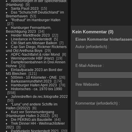
Abend/Regen in der Speicherstadt
(Hamburg)
9
Santa Pauli 2023
15
Das "Schulschiff Deutschland" im
Bremerhaven
53
"Rothaut" im Hamburger Hafen
27
Hamburger Fernsehturm,
Kein Kommentar (0)
Besichtigung 2023
34
Heider Marktfriede 2023
22
Linedance in Norderstedt
5
Einen Kommentar hinterlassen
CM-Start am Altonaer Balkon
7
Autor (erforderlich) :
Cap San Diego, Rickmer Rickmers
und Old Arethusa Boys
29
ADFC-Nachtfahrt & roter Mond
8
Werningerrode HBF (Harz)
19
Dampfeisenbahnen in Drei Annen
E-Mail-Adresse :
Hohne
21
Einlaufparade 2023 an Bord der
MS Bleichen
121
500mm - 10 Kilometer - ONE
26
Barkassenrundfahrt 2023
174
Ihre Webseite :
Hamburger Hafen April 2023
78
Historisches - ca. 1970 bis 1990
558
Jahrestreffen de.rec.fotografie 2022
50
Kommentar (erforderlich) :
"Luna" und andere Schiffe im
Hafen (3/2022)
6
Kurz vor Sonnenuntergang
(Hamburger Hafen 3-2022)
26
Die PEKING als Baustelle
44
Trek Dinner HH - Weihnachtsfeier
2021
3
Parkfunkeln Norderstedt 2021
20