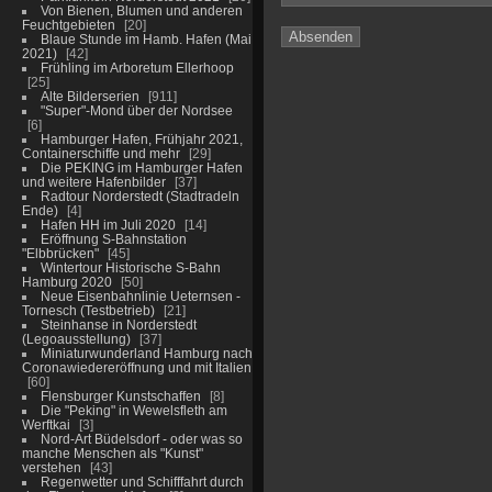
Von Bienen, Blumen und anderen
Feuchtgebieten
20
Blaue Stunde im Hamb. Hafen (Mai
2021)
42
Frühling im Arboretum Ellerhoop
25
Alte Bilderserien
911
"Super"-Mond über der Nordsee
6
Hamburger Hafen, Frühjahr 2021,
Containerschiffe und mehr
29
Die PEKING im Hamburger Hafen
und weitere Hafenbilder
37
Radtour Norderstedt (Stadtradeln
Ende)
4
Hafen HH im Juli 2020
14
Eröffnung S-Bahnstation
"Elbbrücken"
45
Wintertour Historische S-Bahn
Hamburg 2020
50
Neue Eisenbahnlinie Ueternsen -
Tornesch (Testbetrieb)
21
Steinhanse in Norderstedt
(Legoausstellung)
37
Miniaturwunderland Hamburg nach
Coronawiedereröffnung und mit Italien
60
Flensburger Kunstschaffen
8
Die "Peking" in Wewelsfleth am
Werftkai
3
Nord-Art Büdelsdorf - oder was so
manche Menschen als "Kunst"
verstehen
43
Regenwetter und Schifffahrt durch