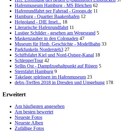
Hafenmuseum Hamburg - MS Bleichen
62
Hafenrundfahrt per Fahrrad - Groops.de
11
Hamburg - Quartier Baakenhafen
12
Helgoland - DIE Insel...
18
Literarische Hafenrundfahrt
11
Lustige Schilder - gesehen am Wegesrand
5
Maskenzauber in den Colonaden
47
Museum für Hmb. Geschichte - Modellbahn
33
Parkfunkeln Nordersteh3
27
Schiffsfahrt Kiel und Nord-Ostsee-Kanal
18
SchlepperTour
42
Sellin Ost - Dampfzughaltpunkt auf Rügen
5
Sternfahrt Hamburg
9
Takelage spleissen im Hafenmuseum
23
debx-Treffen 2018 in Dresden und Umgebung
178
Erweitert
Am häufigsten angesehen
Am besten bewertet
Neueste Fotos
Neueste Alben
Zufällige Fotos