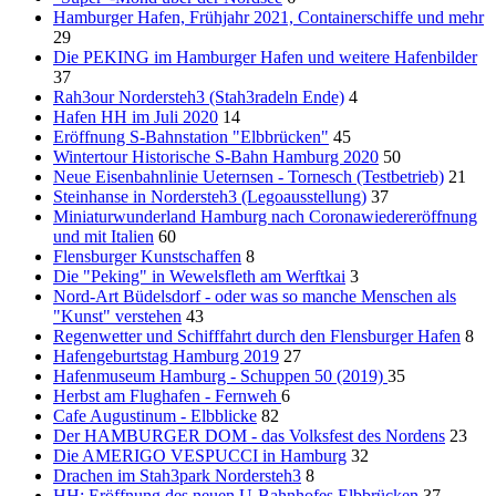
Hamburger Hafen, Frühjahr 2021, Containerschiffe und mehr
29
Die PEKING im Hamburger Hafen und weitere Hafenbilder
37
Rah3our Nordersteh3 (Stah3radeln Ende)
4
Hafen HH im Juli 2020
14
Eröffnung S-Bahnstation "Elbbrücken"
45
Wintertour Historische S-Bahn Hamburg 2020
50
Neue Eisenbahnlinie Ueternsen - Tornesch (Testbetrieb)
21
Steinhanse in Nordersteh3 (Legoausstellung)
37
Miniaturwunderland Hamburg nach Coronawiedereröffnung
und mit Italien
60
Flensburger Kunstschaffen
8
Die "Peking" in Wewelsfleth am Werftkai
3
Nord-Art Büdelsdorf - oder was so manche Menschen als
"Kunst" verstehen
43
Regenwetter und Schifffahrt durch den Flensburger Hafen
8
Hafengeburtstag Hamburg 2019
27
Hafenmuseum Hamburg - Schuppen 50 (2019)
35
Herbst am Flughafen - Fernweh
6
Cafe Augustinum - Elbblicke
82
Der HAMBURGER DOM - das Volksfest des Nordens
23
Die AMERIGO VESPUCCI in Hamburg
32
Drachen im Stah3park Nordersteh3
8
HH: Eröffnung des neuen U-Bahnhofes Elbbrücken
37