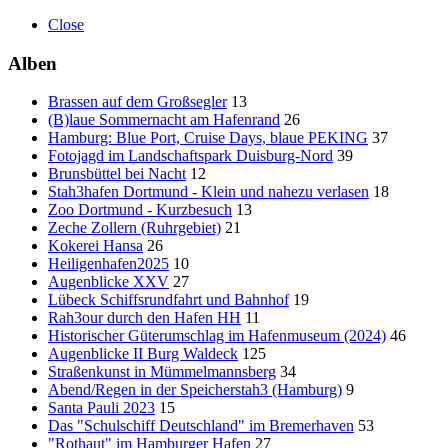
Close
Alben
Brassen auf dem Großsegler
13
(B)laue Sommernacht am Hafenrand
26
Hamburg: Blue Port, Cruise Days, blaue PEKING
37
Fotojagd im Landschaftspark Duisburg-Nord
39
Brunsbüttel bei Nacht
12
Stah3hafen Dortmund - Klein und nahezu verlasen
18
Zoo Dortmund - Kurzbesuch
13
Zeche Zollern (Ruhrgebiet)
21
Kokerei Hansa
26
Heiligenhafen2025
10
Augenblicke XXV
27
Lübeck Schiffsrundfahrt und Bahnhof
19
Rah3our durch den Hafen HH
11
Historischer Güterumschlag im Hafenmuseum (2024)
46
Augenblicke II Burg Waldeck
125
Straßenkunst in Mümmelmannsberg
34
Abend/Regen in der Speicherstah3 (Hamburg)
9
Santa Pauli 2023
15
Das "Schulschiff Deutschland" im Bremerhaven
53
"Rothaut" im Hamburger Hafen
27