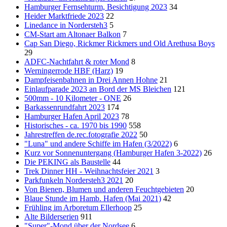
Hamburger Fernsehturm, Besichtigung 2023
34
Heider Marktfriede 2023
22
Linedance in Nordersteh3
5
CM-Start am Altonaer Balkon
7
Cap San Diego, Rickmer Rickmers und Old Arethusa Boys
29
ADFC-Nachtfahrt & roter Mond
8
Werningerrode HBF (Harz)
19
Dampfeisenbahnen in Drei Annen Hohne
21
Einlaufparade 2023 an Bord der MS Bleichen
121
500mm - 10 Kilometer - ONE
26
Barkassenrundfahrt 2023
174
Hamburger Hafen April 2023
78
Historisches - ca. 1970 bis 1990
558
Jahrestreffen de.rec.fotografie 2022
50
"Luna" und andere Schiffe im Hafen (3/2022)
6
Kurz vor Sonnenuntergang (Hamburger Hafen 3-2022)
26
Die PEKING als Baustelle
44
Trek Dinner HH - Weihnachtsfeier 2021
3
Parkfunkeln Nordersteh3 2021
20
Von Bienen, Blumen und anderen Feuchtgebieten
20
Blaue Stunde im Hamb. Hafen (Mai 2021)
42
Frühling im Arboretum Ellerhoop
25
Alte Bilderserien
911
"Super"-Mond über der Nordsee
6