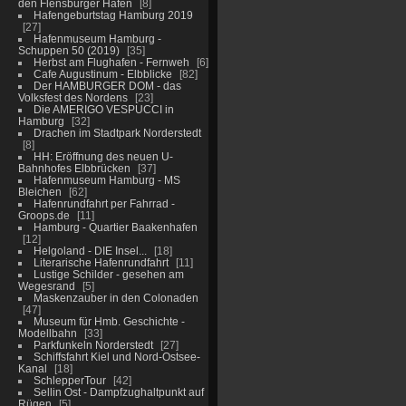
den Flensburger Hafen
8
Hafengeburtstag Hamburg 2019
27
Hafenmuseum Hamburg -
Schuppen 50 (2019)
35
Herbst am Flughafen - Fernweh
6
Cafe Augustinum - Elbblicke
82
Der HAMBURGER DOM - das
Volksfest des Nordens
23
Die AMERIGO VESPUCCI in
Hamburg
32
Drachen im Stadtpark Norderstedt
8
HH: Eröffnung des neuen U-
Bahnhofes Elbbrücken
37
Hafenmuseum Hamburg - MS
Bleichen
62
Hafenrundfahrt per Fahrrad -
Groops.de
11
Hamburg - Quartier Baakenhafen
12
Helgoland - DIE Insel...
18
Literarische Hafenrundfahrt
11
Lustige Schilder - gesehen am
Wegesrand
5
Maskenzauber in den Colonaden
47
Museum für Hmb. Geschichte -
Modellbahn
33
Parkfunkeln Norderstedt
27
Schiffsfahrt Kiel und Nord-Ostsee-
Kanal
18
SchlepperTour
42
Sellin Ost - Dampfzughaltpunkt auf
Rügen
5