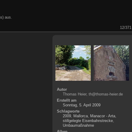
s) aus.
12/371
Autor
Thomas Heier, th@thomas-heier.de
Erstellt am
Sonntag, 5. April 2009
Schlagworte
2009
,
Mallorca
,
Manacor - Arta
,
stillgelegte Eisenbahnstrecke
,
Umbaumaßnahme
Alben