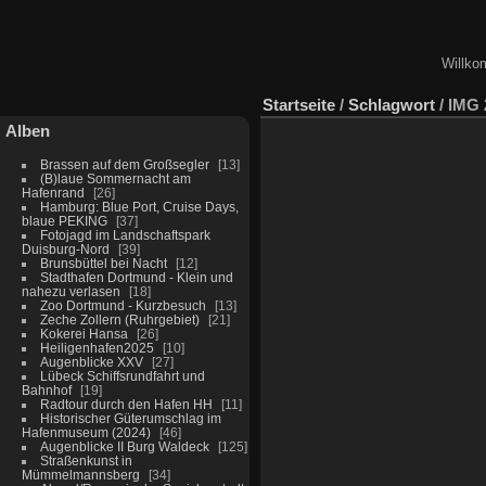
Willko
Startseite
/
Schlagwort
/
IMG 
Alben
Brassen auf dem Großsegler
13
(B)laue Sommernacht am
Hafenrand
26
Hamburg: Blue Port, Cruise Days,
blaue PEKING
37
Fotojagd im Landschaftspark
Duisburg-Nord
39
Brunsbüttel bei Nacht
12
Stadthafen Dortmund - Klein und
nahezu verlasen
18
Zoo Dortmund - Kurzbesuch
13
Zeche Zollern (Ruhrgebiet)
21
Kokerei Hansa
26
Heiligenhafen2025
10
Augenblicke XXV
27
Lübeck Schiffsrundfahrt und
Bahnhof
19
Radtour durch den Hafen HH
11
Historischer Güterumschlag im
Hafenmuseum (2024)
46
Augenblicke II Burg Waldeck
125
Straßenkunst in
Mümmelmannsberg
34