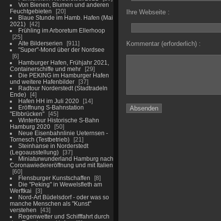
Von Bienen, Blumen und anderen
Feuchtgebieten
20
Ihre Webseite :
Blaue Stunde im Hamb. Hafen (Mai
2021)
42
Frühling im Arboretum Ellerhoop
25
Alte Bilderserien
911
Kommentar (erforderlich) :
"Super"-Mond über der Nordsee
6
Hamburger Hafen, Frühjahr 2021,
Containerschiffe und mehr
29
Die PEKING im Hamburger Hafen
und weitere Hafenbilder
37
Radtour Norderstedt (Stadtradeln
Ende)
4
Hafen HH im Juli 2020
14
Eröffnung S-Bahnstation
"Elbbrücken"
45
Wintertour Historische S-Bahn
Hamburg 2020
50
Neue Eisenbahnlinie Ueternsen -
Tornesch (Testbetrieb)
21
Steinhanse in Norderstedt
(Legoausstellung)
37
Miniaturwunderland Hamburg nach
Coronawiedereröffnung und mit Italien
60
Flensburger Kunstschaffen
8
Die "Peking" in Wewelsfleth am
Werftkai
3
Nord-Art Büdelsdorf - oder was so
manche Menschen als "Kunst"
verstehen
43
Regenwetter und Schifffahrt durch