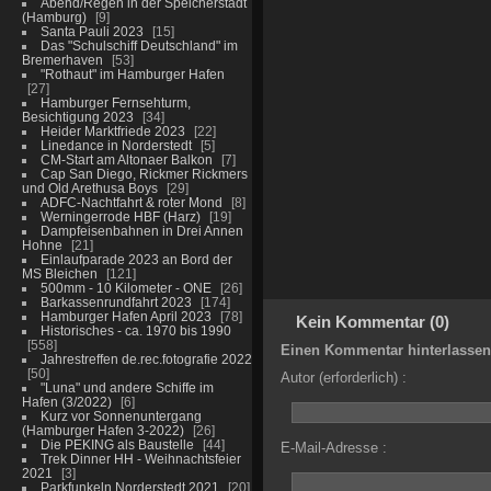
Abend/Regen in der Speicherstadt
(Hamburg)
9
Santa Pauli 2023
15
Das "Schulschiff Deutschland" im
Bremerhaven
53
"Rothaut" im Hamburger Hafen
27
Hamburger Fernsehturm,
Besichtigung 2023
34
Heider Marktfriede 2023
22
Linedance in Norderstedt
5
CM-Start am Altonaer Balkon
7
Cap San Diego, Rickmer Rickmers
und Old Arethusa Boys
29
ADFC-Nachtfahrt & roter Mond
8
Werningerrode HBF (Harz)
19
Dampfeisenbahnen in Drei Annen
Hohne
21
Einlaufparade 2023 an Bord der
MS Bleichen
121
500mm - 10 Kilometer - ONE
26
Barkassenrundfahrt 2023
174
Hamburger Hafen April 2023
78
Kein Kommentar (0)
Historisches - ca. 1970 bis 1990
558
Einen Kommentar hinterlassen
Jahrestreffen de.rec.fotografie 2022
50
Autor (erforderlich) :
"Luna" und andere Schiffe im
Hafen (3/2022)
6
Kurz vor Sonnenuntergang
(Hamburger Hafen 3-2022)
26
Die PEKING als Baustelle
44
E-Mail-Adresse :
Trek Dinner HH - Weihnachtsfeier
2021
3
Parkfunkeln Norderstedt 2021
20