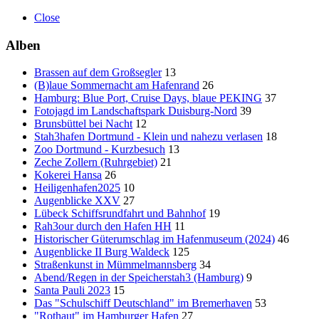
Close
Alben
Brassen auf dem Großsegler
13
(B)laue Sommernacht am Hafenrand
26
Hamburg: Blue Port, Cruise Days, blaue PEKING
37
Fotojagd im Landschaftspark Duisburg-Nord
39
Brunsbüttel bei Nacht
12
Stah3hafen Dortmund - Klein und nahezu verlasen
18
Zoo Dortmund - Kurzbesuch
13
Zeche Zollern (Ruhrgebiet)
21
Kokerei Hansa
26
Heiligenhafen2025
10
Augenblicke XXV
27
Lübeck Schiffsrundfahrt und Bahnhof
19
Rah3our durch den Hafen HH
11
Historischer Güterumschlag im Hafenmuseum (2024)
46
Augenblicke II Burg Waldeck
125
Straßenkunst in Mümmelmannsberg
34
Abend/Regen in der Speicherstah3 (Hamburg)
9
Santa Pauli 2023
15
Das "Schulschiff Deutschland" im Bremerhaven
53
"Rothaut" im Hamburger Hafen
27