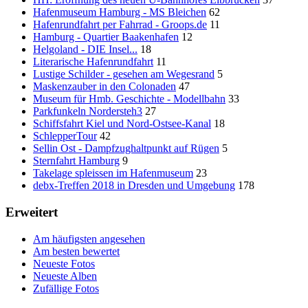
Hafenmuseum Hamburg - MS Bleichen
62
Hafenrundfahrt per Fahrrad - Groops.de
11
Hamburg - Quartier Baakenhafen
12
Helgoland - DIE Insel...
18
Literarische Hafenrundfahrt
11
Lustige Schilder - gesehen am Wegesrand
5
Maskenzauber in den Colonaden
47
Museum für Hmb. Geschichte - Modellbahn
33
Parkfunkeln Nordersteh3
27
Schiffsfahrt Kiel und Nord-Ostsee-Kanal
18
SchlepperTour
42
Sellin Ost - Dampfzughaltpunkt auf Rügen
5
Sternfahrt Hamburg
9
Takelage spleissen im Hafenmuseum
23
debx-Treffen 2018 in Dresden und Umgebung
178
Erweitert
Am häufigsten angesehen
Am besten bewertet
Neueste Fotos
Neueste Alben
Zufällige Fotos