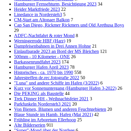
Hamburger Fernsehturm, Besichtigung 2023
34
Heider Marktfriede 2023
22
Linedance in Nordersteh3
5
CM-Start am Altonaer Balkon
7
Cap San Diego, Rickmer Rickmers und Old Arethusa Boys
29
ADFC-Nachtfahrt & roter Mond
8
Werningerrode HBF (Harz)
19
Dampfeisenbahnen in Drei Annen Hohne
21
Einlaufparade 2023 an Bord der MS Bleichen
121
500mm - 10 Kilometer - ONE
26
Barkassenrundfahrt 2023
174
Hamburger Hafen April 2023
78
Historisches - ca. 1970 bis 1990
558
Jahrestreffen de.rec.fotografie 2022
50
"Luna" und andere Schiffe im Hafen (3/2022)
6
Kurz vor Sonnenuntergang (Hamburger Hafen 3-2022)
26
Die PEKING als Baustelle
44
Trek Dinner HH - Weihnachtsfeier 2021
3
Parkfunkeln Nordersteh3 2021
20
Von Bienen, Blumen und anderen Feuchtgebieten
20
Blaue Stunde im Hamb. Hafen (Mai 2021)
42
Frühling im Arboretum Ellerhoop
25
Alte Bilderserien
911
"Super"-Mond über der Nordsee
6