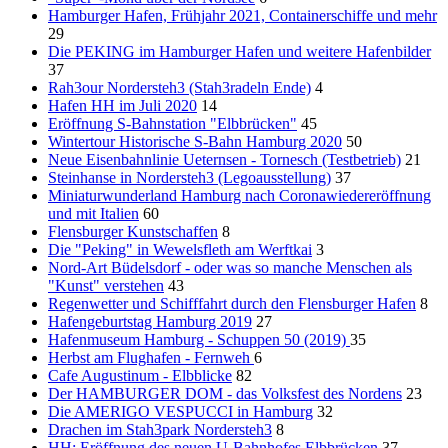
Hamburger Hafen, Frühjahr 2021, Containerschiffe und mehr
29
Die PEKING im Hamburger Hafen und weitere Hafenbilder
37
Rah3our Nordersteh3 (Stah3radeln Ende)
4
Hafen HH im Juli 2020
14
Eröffnung S-Bahnstation "Elbbrücken"
45
Wintertour Historische S-Bahn Hamburg 2020
50
Neue Eisenbahnlinie Ueternsen - Tornesch (Testbetrieb)
21
Steinhanse in Nordersteh3 (Legoausstellung)
37
Miniaturwunderland Hamburg nach Coronawiedereröffnung
und mit Italien
60
Flensburger Kunstschaffen
8
Die "Peking" in Wewelsfleth am Werftkai
3
Nord-Art Büdelsdorf - oder was so manche Menschen als
"Kunst" verstehen
43
Regenwetter und Schifffahrt durch den Flensburger Hafen
8
Hafengeburtstag Hamburg 2019
27
Hafenmuseum Hamburg - Schuppen 50 (2019)
35
Herbst am Flughafen - Fernweh
6
Cafe Augustinum - Elbblicke
82
Der HAMBURGER DOM - das Volksfest des Nordens
23
Die AMERIGO VESPUCCI in Hamburg
32
Drachen im Stah3park Nordersteh3
8
HH: Eröffnung des neuen U-Bahnhofes Elbbrücken
37