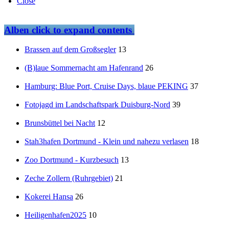
Close
Alben
click to expand contents
Brassen auf dem Großsegler
13
(B)laue Sommernacht am Hafenrand
26
Hamburg: Blue Port, Cruise Days, blaue PEKING
37
Fotojagd im Landschaftspark Duisburg-Nord
39
Brunsbüttel bei Nacht
12
Stah3hafen Dortmund - Klein und nahezu verlasen
18
Zoo Dortmund - Kurzbesuch
13
Zeche Zollern (Ruhrgebiet)
21
Kokerei Hansa
26
Heiligenhafen2025
10