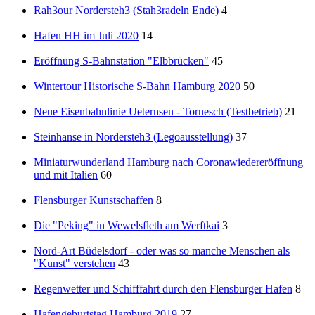
Rah3our Nordersteh3 (Stah3radeln Ende)
4
Hafen HH im Juli 2020
14
Eröffnung S-Bahnstation "Elbbrücken"
45
Wintertour Historische S-Bahn Hamburg 2020
50
Neue Eisenbahnlinie Ueternsen - Tornesch (Testbetrieb)
21
Steinhanse in Nordersteh3 (Legoausstellung)
37
Miniaturwunderland Hamburg nach Coronawiedereröffnung
und mit Italien
60
Flensburger Kunstschaffen
8
Die "Peking" in Wewelsfleth am Werftkai
3
Nord-Art Büdelsdorf - oder was so manche Menschen als
"Kunst" verstehen
43
Regenwetter und Schifffahrt durch den Flensburger Hafen
8
Hafengeburtstag Hamburg 2019
27