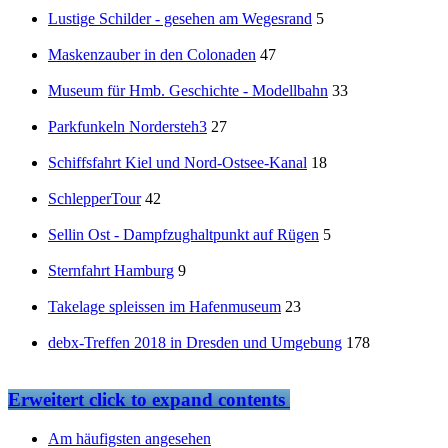
Lustige Schilder - gesehen am Wegesrand
5
Maskenzauber in den Colonaden
47
Museum für Hmb. Geschichte - Modellbahn
33
Parkfunkeln Nordersteh3
27
Schiffsfahrt Kiel und Nord-Ostsee-Kanal
18
SchlepperTour
42
Sellin Ost - Dampfzughaltpunkt auf Rügen
5
Sternfahrt Hamburg
9
Takelage spleissen im Hafenmuseum
23
debx-Treffen 2018 in Dresden und Umgebung
178
Erweitert
click to expand contents
Am häufigsten angesehen