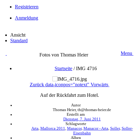
Registrieren
Anmeldung
Ansicht
Standard
Menu
Fotos von Thomas Heier
Startseite
/
IMG 4716
Zurück
data-iconpos="notext"
Vorwärts
Auf der Rückfahrt zum Hotel.
Autor
Thomas Heier, th@thomas-heier.de
Erstellt am
Dienstag, 7. Juni 2011
Schlagworte
Arta
,
Mallorca 2011
,
Manacor
,
Manacor - Arta
,
Soller
,
Soller-
Eisenbahn
Alben