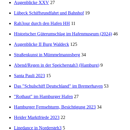
Augenblicke XXV
27
Lübeck Schiffsrundfahrt und Bahnhof
19
Rah3our durch den Hafen HH
11
Historischer Güterumschlag im Hafenmuseum (2024)
46
Augenblicke II Burg Waldeck
125
Straßenkunst in Mümmelmannsberg
34
Abend/Regen in der Speicherstah3 (Hamburg)
9
Santa Pauli 2023
15
Das "Schulschiff Deutschland" im Bremerhaven
53
"Rothaut" im Hamburger Hafen
27
Hamburger Fernsehturm, Besichtigung 2023
34
Heider Marktfriede 2023
22
Linedance in Nordersteh3
5