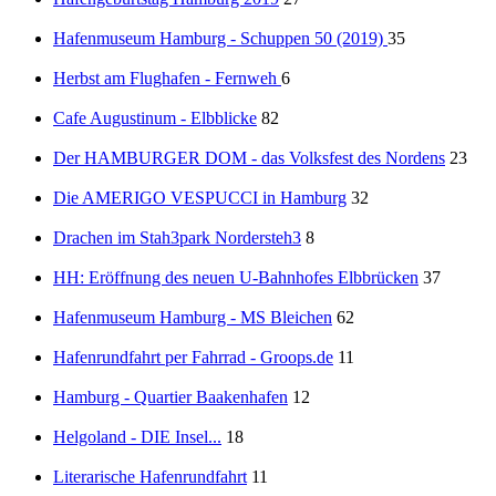
Hafenmuseum Hamburg - Schuppen 50 (2019)
35
Herbst am Flughafen - Fernweh
6
Cafe Augustinum - Elbblicke
82
Der HAMBURGER DOM - das Volksfest des Nordens
23
Die AMERIGO VESPUCCI in Hamburg
32
Drachen im Stah3park Nordersteh3
8
HH: Eröffnung des neuen U-Bahnhofes Elbbrücken
37
Hafenmuseum Hamburg - MS Bleichen
62
Hafenrundfahrt per Fahrrad - Groops.de
11
Hamburg - Quartier Baakenhafen
12
Helgoland - DIE Insel...
18
Literarische Hafenrundfahrt
11