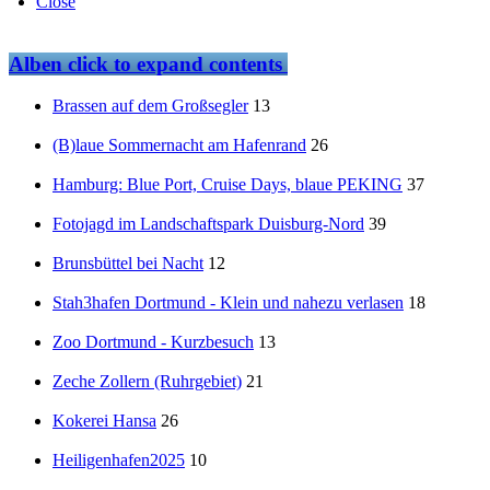
Close
Alben
click to expand contents
Brassen auf dem Großsegler
13
(B)laue Sommernacht am Hafenrand
26
Hamburg: Blue Port, Cruise Days, blaue PEKING
37
Fotojagd im Landschaftspark Duisburg-Nord
39
Brunsbüttel bei Nacht
12
Stah3hafen Dortmund - Klein und nahezu verlasen
18
Zoo Dortmund - Kurzbesuch
13
Zeche Zollern (Ruhrgebiet)
21
Kokerei Hansa
26
Heiligenhafen2025
10