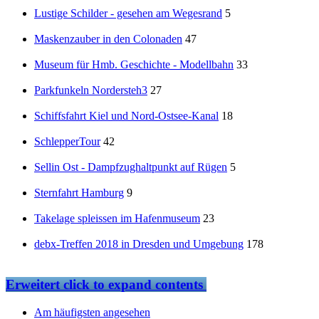
Lustige Schilder - gesehen am Wegesrand
5
Maskenzauber in den Colonaden
47
Museum für Hmb. Geschichte - Modellbahn
33
Parkfunkeln Nordersteh3
27
Schiffsfahrt Kiel und Nord-Ostsee-Kanal
18
SchlepperTour
42
Sellin Ost - Dampfzughaltpunkt auf Rügen
5
Sternfahrt Hamburg
9
Takelage spleissen im Hafenmuseum
23
debx-Treffen 2018 in Dresden und Umgebung
178
Erweitert
click to expand contents
Am häufigsten angesehen