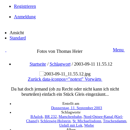
Registrieren
Anmeldung
Ansicht
Standard
Menu
Fotos von Thomas Heier
Startseite
/
Schlagwort
/
2003-09-11 11.55.12
Zurück
data-iconpos="notext"
Vorwärts
Da hat doch jemand (ob zu Recht oder nicht kann ich nicht
beurteilen) einfach ein Stück Gleis eingezäunt...
Erstellt am
Donnerstag, 11. September 2003
Schlagworte
BAulok
,
BR 232
,
Marschenbahn
,
Nord-Ostsee-Kanal (Kiel-
Chanel)
,
Schleswig-Holstein
,
St. Michaelisdonn
,
Trischendamm
,
Unfall mit Lok
,
Wiebe
Alben