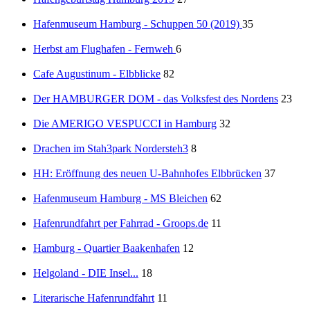
Hafenmuseum Hamburg - Schuppen 50 (2019)
35
Herbst am Flughafen - Fernweh
6
Cafe Augustinum - Elbblicke
82
Der HAMBURGER DOM - das Volksfest des Nordens
23
Die AMERIGO VESPUCCI in Hamburg
32
Drachen im Stah3park Nordersteh3
8
HH: Eröffnung des neuen U-Bahnhofes Elbbrücken
37
Hafenmuseum Hamburg - MS Bleichen
62
Hafenrundfahrt per Fahrrad - Groops.de
11
Hamburg - Quartier Baakenhafen
12
Helgoland - DIE Insel...
18
Literarische Hafenrundfahrt
11