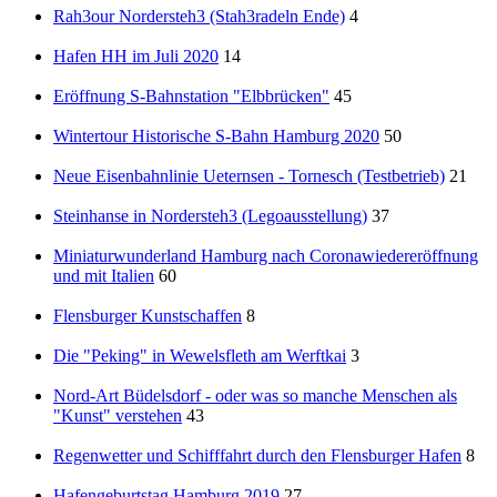
Rah3our Nordersteh3 (Stah3radeln Ende)
4
Hafen HH im Juli 2020
14
Eröffnung S-Bahnstation "Elbbrücken"
45
Wintertour Historische S-Bahn Hamburg 2020
50
Neue Eisenbahnlinie Ueternsen - Tornesch (Testbetrieb)
21
Steinhanse in Nordersteh3 (Legoausstellung)
37
Miniaturwunderland Hamburg nach Coronawiedereröffnung
und mit Italien
60
Flensburger Kunstschaffen
8
Die "Peking" in Wewelsfleth am Werftkai
3
Nord-Art Büdelsdorf - oder was so manche Menschen als
"Kunst" verstehen
43
Regenwetter und Schifffahrt durch den Flensburger Hafen
8
Hafengeburtstag Hamburg 2019
27