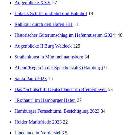
Augenblicke XXV
27
Lübeck Schiffsrundfahrt und Bahnhof
19
Rah3our durch den Hafen HH
11
Historischer Güterumschlag im Hafenmuseum (2024)
46
Augenblicke II Burg Waldeck
125
Straßenkunst in Mümmelmannsberg
34
Abend/Regen in der Speicherstah3 (Hamburg)
9
Santa Pauli 2023
15
Das "Schulschiff Deutschland" im Bremerhaven
53
"Rothaut" im Hamburger Hafen
27
Hamburger Fernsehturm, Besichtigung 2023
34
Heider Marktfriede 2023
22
Linedance in Nordersteh3
5