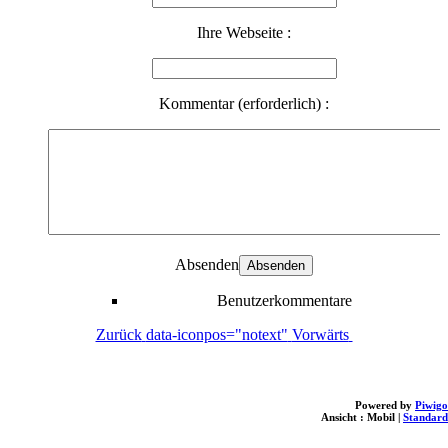
Ihre Webseite :
Kommentar (erforderlich) :
Absenden
Benutzerkommentare
Zurück
data-iconpos="notext"
Vorwärts
Powered by
Piwigo
Ansicht :
Mobil
|
Standard