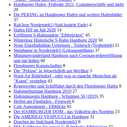
Hamburger Hafen, Frühjahr 2021, Containerschiffe und mehr
29
Die PEKING im Hamburger Hafen und weitere Hafenbilder
37
Rah3our Nordersteh3 (Stah3radeln Ende)
4
Hafen HH im Juli 2020
14
Eröffnung S-Bahnstation "Elbbrücken"
45
Wintertour Historische S-Bahn Hamburg 2020
50
Neue Eisenbahnlinie Ueternsen - Tornesch (Testbetrieb)
21
Steinhanse in Nordersteh3 (Legoausstellung)
37
Miniaturwunderland Hamburg nach Coronawiedereröffnung
und mit Italien
60
Flensburger Kunstschaffen
8
Die "Peking" in Wewelsfleth am Werftkai
3
Nord-Art Büdelsdorf - oder was so manche Menschen als
"Kunst" verstehen
43
Regenwetter und Schifffahrt durch den Flensburger Hafen
8
Hafengeburtstag Hamburg 2019
27
Hafenmuseum Hamburg - Schuppen 50 (2019)
35
Herbst am Flughafen - Fernweh
6
Cafe Augustinum - Elbblicke
82
Der HAMBURGER DOM - das Volksfest des Nordens
23
Die AMERIGO VESPUCCI in Hamburg
32
Drachen im Stah3park Nordersteh3
8
HH: Eröffnung des neuen U-Bahnhofes Elbbrücken
37