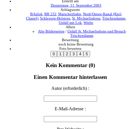
Erstellt am
Donnerstag, 11. September 2003
Schlagworte
BAulok
,
BR 232
,
Marschenbahn
,
Nord-Ostsee-Kanal (Kiel-
Chanel)
,
Schleswig-Holstein
,
St. Michaelisdonn
,
Trischendamm
,
Unfall mit Lok
,
Wiebe
Alben
Alte Bilderserien
/
Unfall St. Michaelisdonn und Besuch
Trischendamm
Bewertung
noch keine Bewertung
Foto bewerten
Kein Kommentar (0)
Einen Kommentar hinterlassen
Autor (erforderlich) :
E-Mail-Adresse :