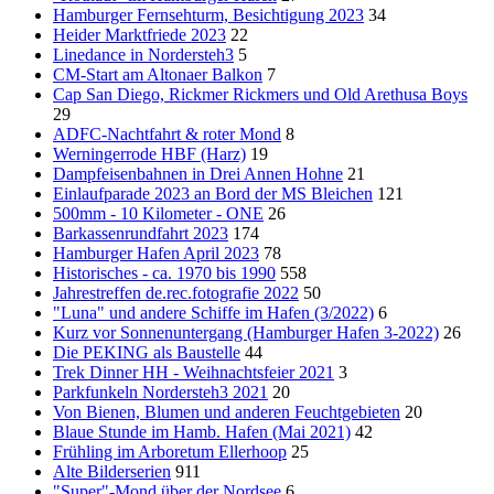
Hamburger Fernsehturm, Besichtigung 2023
34
Heider Marktfriede 2023
22
Linedance in Nordersteh3
5
CM-Start am Altonaer Balkon
7
Cap San Diego, Rickmer Rickmers und Old Arethusa Boys
29
ADFC-Nachtfahrt & roter Mond
8
Werningerrode HBF (Harz)
19
Dampfeisenbahnen in Drei Annen Hohne
21
Einlaufparade 2023 an Bord der MS Bleichen
121
500mm - 10 Kilometer - ONE
26
Barkassenrundfahrt 2023
174
Hamburger Hafen April 2023
78
Historisches - ca. 1970 bis 1990
558
Jahrestreffen de.rec.fotografie 2022
50
"Luna" und andere Schiffe im Hafen (3/2022)
6
Kurz vor Sonnenuntergang (Hamburger Hafen 3-2022)
26
Die PEKING als Baustelle
44
Trek Dinner HH - Weihnachtsfeier 2021
3
Parkfunkeln Nordersteh3 2021
20
Von Bienen, Blumen und anderen Feuchtgebieten
20
Blaue Stunde im Hamb. Hafen (Mai 2021)
42
Frühling im Arboretum Ellerhoop
25
Alte Bilderserien
911
"Super"-Mond über der Nordsee
6