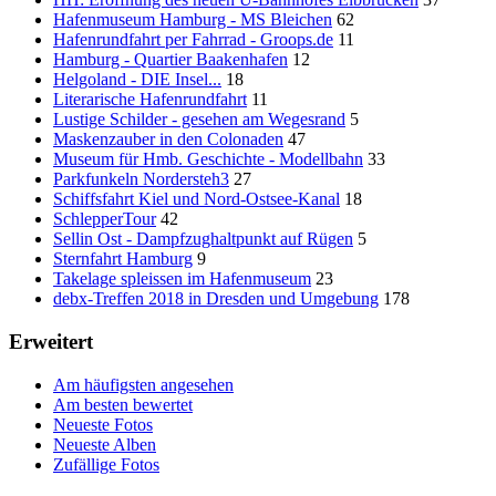
Hafenmuseum Hamburg - MS Bleichen
62
Hafenrundfahrt per Fahrrad - Groops.de
11
Hamburg - Quartier Baakenhafen
12
Helgoland - DIE Insel...
18
Literarische Hafenrundfahrt
11
Lustige Schilder - gesehen am Wegesrand
5
Maskenzauber in den Colonaden
47
Museum für Hmb. Geschichte - Modellbahn
33
Parkfunkeln Nordersteh3
27
Schiffsfahrt Kiel und Nord-Ostsee-Kanal
18
SchlepperTour
42
Sellin Ost - Dampfzughaltpunkt auf Rügen
5
Sternfahrt Hamburg
9
Takelage spleissen im Hafenmuseum
23
debx-Treffen 2018 in Dresden und Umgebung
178
Erweitert
Am häufigsten angesehen
Am besten bewertet
Neueste Fotos
Neueste Alben
Zufällige Fotos