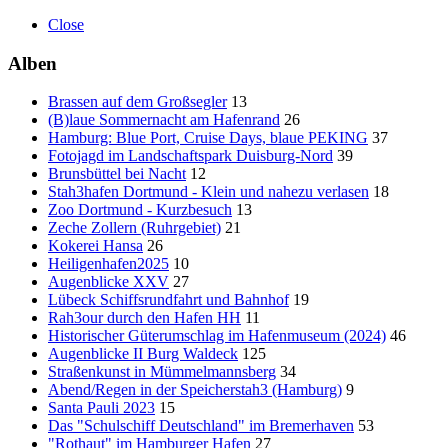
Close
Alben
Brassen auf dem Großsegler
13
(B)laue Sommernacht am Hafenrand
26
Hamburg: Blue Port, Cruise Days, blaue PEKING
37
Fotojagd im Landschaftspark Duisburg-Nord
39
Brunsbüttel bei Nacht
12
Stah3hafen Dortmund - Klein und nahezu verlasen
18
Zoo Dortmund - Kurzbesuch
13
Zeche Zollern (Ruhrgebiet)
21
Kokerei Hansa
26
Heiligenhafen2025
10
Augenblicke XXV
27
Lübeck Schiffsrundfahrt und Bahnhof
19
Rah3our durch den Hafen HH
11
Historischer Güterumschlag im Hafenmuseum (2024)
46
Augenblicke II Burg Waldeck
125
Straßenkunst in Mümmelmannsberg
34
Abend/Regen in der Speicherstah3 (Hamburg)
9
Santa Pauli 2023
15
Das "Schulschiff Deutschland" im Bremerhaven
53
"Rothaut" im Hamburger Hafen
27