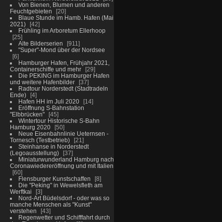
Von Bienen, Blumen und anderen
Feuchtgebieten
20
Blaue Stunde im Hamb. Hafen (Mai
2021)
42
Frühling im Arboretum Ellerhoop
25
Alte Bilderserien
911
"Super"-Mond über der Nordsee
6
Hamburger Hafen, Frühjahr 2021,
Containerschiffe und mehr
29
Die PEKING im Hamburger Hafen
und weitere Hafenbilder
37
Radtour Norderstedt (Stadtradeln
Ende)
4
Hafen HH im Juli 2020
14
Eröffnung S-Bahnstation
"Elbbrücken"
45
Wintertour Historische S-Bahn
Hamburg 2020
50
Neue Eisenbahnlinie Ueternsen -
Tornesch (Testbetrieb)
21
Steinhanse in Norderstedt
(Legoausstellung)
37
Miniaturwunderland Hamburg nach
Coronawiedereröffnung und mit Italien
60
Flensburger Kunstschaffen
8
Die "Peking" in Wewelsfleth am
Werftkai
3
Nord-Art Büdelsdorf - oder was so
manche Menschen als "Kunst"
verstehen
43
Regenwetter und Schifffahrt durch