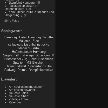
Sternfahrt Hamburg
9
Takelage spleissen im
Hafenmuseum
23
debx-Treffen 2018 in Dresden und
Umgebung
178
3941 Fotos
Schlagworte
Hamburg
Hafen Hamburg
Schiffe
Mallorca
Elbe
stillgelegte Eisenbahnstrecke
Manacor - Arta
Hafenmuseum Hamburg
Segelschiff
Takelage
Schuppen 50
Historischer Zug
Soller-Eisenbahn
Spanien
MS Bleichen
Hafenrundfahrt
Sonderfahrt Elbe
Radweg
Palma
Dampflokomotive
Erweitert
Am häufigsten angesehen
Am besten bewertet
Neueste Fotos
Neueste Alben
Zufällige Fotos
Kalender