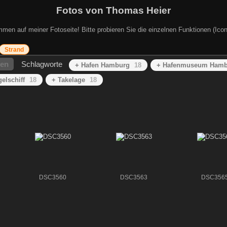
Fotos von Thomas Heier
mmen auf meiner Fotoseite! Bitte probieren Sie die einzelnen Funktionen (Icon
Strand
hen
Schlagworte
+ Hafen Hamburg
18
+ Hafenmuseum Hamb
elschiff
18
+ Takelage
18
DSC3560
DSC3563
DSC356