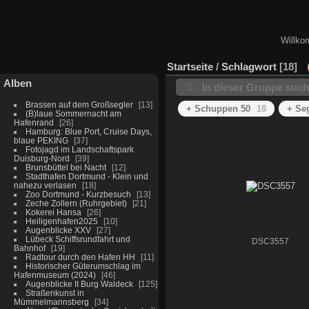
Willko
Startseite
/
Schlagwort
18
Alben
In dieser Gruppe suc
Brassen auf dem Großsegler
13
+ Schuppen 50
18
+ Seg
(B)laue Sommernacht am
Hafenrand
26
Hamburg: Blue Port, Cruise Days,
blaue PEKING
37
Fotojagd im Landschaftspark
Duisburg-Nord
39
Brunsbüttel bei Nacht
12
Stadthafen Dortmund - Klein und
nahezu verlasen
18
Zoo Dortmund - Kurzbesuch
13
Zeche Zollern (Ruhrgebiet)
21
Kokerei Hansa
26
Heiligenhafen2025
10
Augenblicke XXV
27
Lübeck Schiffsrundfahrt und
DSC3557
Bahnhof
19
Radtour durch den Hafen HH
11
Historischer Güterumschlag im
Hafenmuseum (2024)
46
Augenblicke II Burg Waldeck
125
Straßenkunst in
Mümmelmannsberg
34