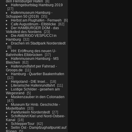
den Flensburger Hafen
8
Hafengeburtstag Hamburg 2019
27
Hafenmuseum Hamburg -
Schuppen 50 (2019)
35
Herbst am Flughafen - Fernweh
6
Cafe Augustinum - Elbblicke
82
Der HAMBURGER DOM - das
Volksfest des Nordens
23
Die AMERIGO VESPUCCI in
Hamburg
32
Drachen im Stadtpark Norderstedt
8
HH: Eröffnung des neuen U-
Bahnhofes Elbbrücken
37
Hafenmuseum Hamburg - MS
Bleichen
62
Hafenrundfahrt per Fahrrad -
Groops.de
11
Hamburg - Quartier Baakenhafen
12
Helgoland - DIE Insel...
18
Literarische Hafenrundfahrt
11
Lustige Schilder - gesehen am
Wegesrand
5
Maskenzauber in den Colonaden
47
Museum für Hmb. Geschichte -
Modellbahn
33
Parkfunkeln Norderstedt
27
Schiffsfahrt Kiel und Nord-Ostsee-
Kanal
18
SchlepperTour
42
Sellin Ost - Dampfzughaltpunkt auf
Rügen
5