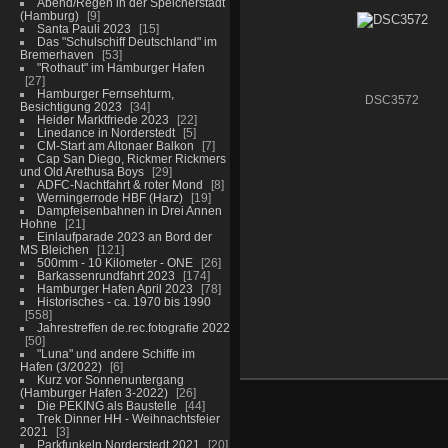
Abend/Regen in der Speicherstadt
(Hamburg)
9
Santa Pauli 2023
15
Das "Schulschiff Deutschland" im
Bremerhaven
53
"Rothaut" im Hamburger Hafen
27
Hamburger Fernsehturm,
DSC3572
Besichtigung 2023
34
Heider Marktfriede 2023
22
Linedance in Norderstedt
5
CM-Start am Altonaer Balkon
7
Cap San Diego, Rickmer Rickmers
und Old Arethusa Boys
29
ADFC-Nachtfahrt & roter Mond
8
Werningerrode HBF (Harz)
19
Dampfeisenbahnen in Drei Annen
Hohne
21
Einlaufparade 2023 an Bord der
MS Bleichen
121
500mm - 10 Kilometer - ONE
26
Barkassenrundfahrt 2023
174
Hamburger Hafen April 2023
78
Historisches - ca. 1970 bis 1990
558
Jahrestreffen de.rec.fotografie 2022
50
"Luna" und andere Schiffe im
Hafen (3/2022)
6
Kurz vor Sonnenuntergang
(Hamburger Hafen 3-2022)
26
Die PEKING als Baustelle
44
Trek Dinner HH - Weihnachtsfeier
2021
3
Parkfunkeln Norderstedt 2021
20