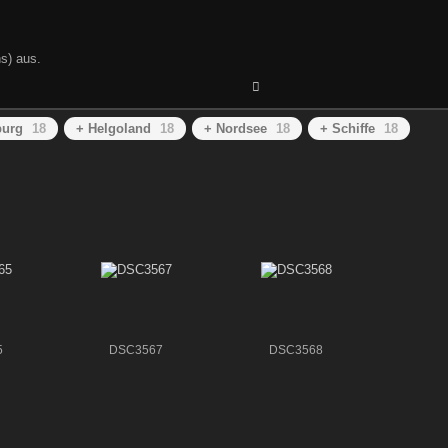
s) aus.
urg
18
+ Helgoland
18
+ Nordsee
18
+ Schiffe
18
5
DSC3567
DSC3568