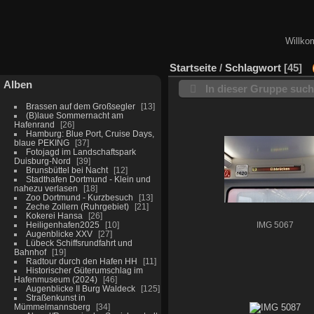
Willko
Startseite
/
Schlagwort
45
Alben
In dieser Gruppe suc
Brassen auf dem Großsegler
13
(B)laue Sommernacht am
Hafenrand
26
Hamburg: Blue Port, Cruise Days,
blaue PEKING
37
Fotojagd im Landschaftspark
Duisburg-Nord
39
Brunsbüttel bei Nacht
12
Stadthafen Dortmund - Klein und
nahezu verlasen
18
Zoo Dortmund - Kurzbesuch
13
Zeche Zollern (Ruhrgebiet)
21
Kokerei Hansa
26
Heiligenhafen2025
10
IMG 5067
Augenblicke XXV
27
Lübeck Schiffsrundfahrt und
Bahnhof
19
Radtour durch den Hafen HH
11
Historischer Güterumschlag im
Hafenmuseum (2024)
46
Augenblicke II Burg Waldeck
125
Straßenkunst in
Mümmelmannsberg
34