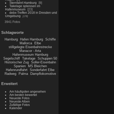
Sternfahrt Hamburg
9
Takelage spleissen im
Hafenmuseum
23
debx-Treffen 2018 in Dresden und
Umgebung
178
3941 Fotos
Schlagworte
Hamburg
Hafen Hamburg
Schiffe
Mallorca
Elbe
stillgelegte Eisenbahnstrecke
Manacor - Arta
Hafenmuseum Hamburg
Segelschiff
Takelage
Schuppen 50
Historischer Zug
Soller-Eisenbahn
Spanien
MS Bleichen
Hafenrundfahrt
Sonderfahrt Elbe
Radweg
Palma
Dampflokomotive
Erweitert
Am häufigsten angesehen
Am besten bewertet
Neueste Fotos
Neueste Alben
Zufällige Fotos
Kalender