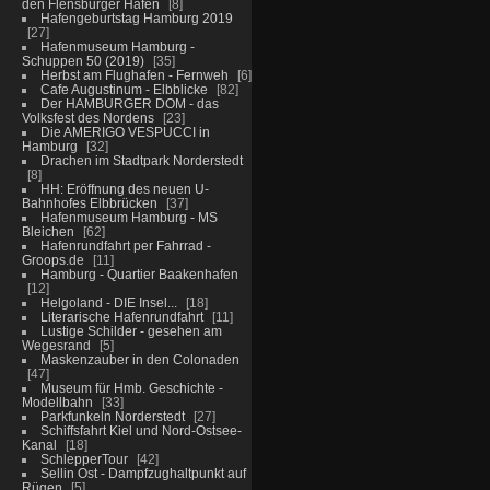
den Flensburger Hafen
8
Hafengeburtstag Hamburg 2019
27
Hafenmuseum Hamburg -
Schuppen 50 (2019)
35
Herbst am Flughafen - Fernweh
6
Cafe Augustinum - Elbblicke
82
Der HAMBURGER DOM - das
Volksfest des Nordens
23
Die AMERIGO VESPUCCI in
Hamburg
32
Drachen im Stadtpark Norderstedt
8
HH: Eröffnung des neuen U-
Bahnhofes Elbbrücken
37
Hafenmuseum Hamburg - MS
Bleichen
62
Hafenrundfahrt per Fahrrad -
Groops.de
11
Hamburg - Quartier Baakenhafen
12
Helgoland - DIE Insel...
18
Literarische Hafenrundfahrt
11
Lustige Schilder - gesehen am
Wegesrand
5
Maskenzauber in den Colonaden
47
Museum für Hmb. Geschichte -
Modellbahn
33
Parkfunkeln Norderstedt
27
Schiffsfahrt Kiel und Nord-Ostsee-
Kanal
18
SchlepperTour
42
Sellin Ost - Dampfzughaltpunkt auf
Rügen
5