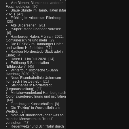
Von Bienen, Blumen und anderen
Feuchtgebieten
20
Blaue Stunde im Hamb. Hafen (Mai
2021)
42
Frühling im Arboretum Ellerhoop
25
Alte Bilderserien
911
"Super"-Mond über der Nordsee
6
Hamburger Hafen, Frühjahr 2021,
Containerschiffe und mehr
29
Die PEKING im Hamburger Hafen
und weitere Hafenbilder
37
Radtour Norderstedt (Stadtradeln
Ende)
4
Hafen HH im Juli 2020
14
Eröffnung S-Bahnstation
"Elbbrücken"
45
Wintertour Historische S-Bahn
Hamburg 2020
50
Neue Eisenbahnlinie Ueternsen -
Tornesch (Testbetrieb)
21
Steinhanse in Norderstedt
(Legoausstellung)
37
Miniaturwunderland Hamburg nach
Coronawiedereröffnung und mit Italien
60
Flensburger Kunstschaffen
8
Die "Peking" in Wewelsfleth am
Werftkai
3
Nord-Art Büdelsdorf - oder was so
manche Menschen als "Kunst"
verstehen
43
Regenwetter und Schifffahrt durch