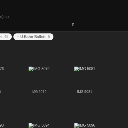
s) aus.
n
45
+ U-Bahn Ballett
5
6
IMG 5079
IMG 5081