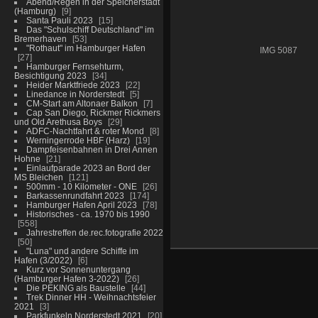
Abend/Regen in der Speicherstadt
(Hamburg)
9
Santa Pauli 2023
15
Das "Schulschiff Deutschland" im
Bremerhaven
53
"Rothaut" im Hamburger Hafen
IMG 5087
27
Hamburger Fernsehturm,
Besichtigung 2023
34
Heider Marktfriede 2023
22
Linedance in Norderstedt
5
CM-Start am Altonaer Balkon
7
Cap San Diego, Rickmer Rickmers
und Old Arethusa Boys
29
ADFC-Nachtfahrt & roter Mond
8
Werningerrode HBF (Harz)
19
Dampfeisenbahnen in Drei Annen
Hohne
21
Einlaufparade 2023 an Bord der
MS Bleichen
121
500mm - 10 Kilometer - ONE
26
Barkassenrundfahrt 2023
174
Hamburger Hafen April 2023
78
Historisches - ca. 1970 bis 1990
558
Jahrestreffen de.rec.fotografie 2022
50
"Luna" und andere Schiffe im
Hafen (3/2022)
6
Kurz vor Sonnenuntergang
(Hamburger Hafen 3-2022)
26
Die PEKING als Baustelle
44
Trek Dinner HH - Weihnachtsfeier
2021
3
Parkfunkeln Norderstedt 2021
20