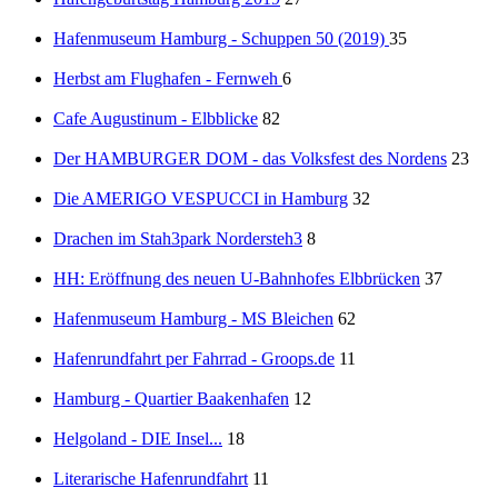
Hafenmuseum Hamburg - Schuppen 50 (2019)
35
Herbst am Flughafen - Fernweh
6
Cafe Augustinum - Elbblicke
82
Der HAMBURGER DOM - das Volksfest des Nordens
23
Die AMERIGO VESPUCCI in Hamburg
32
Drachen im Stah3park Nordersteh3
8
HH: Eröffnung des neuen U-Bahnhofes Elbbrücken
37
Hafenmuseum Hamburg - MS Bleichen
62
Hafenrundfahrt per Fahrrad - Groops.de
11
Hamburg - Quartier Baakenhafen
12
Helgoland - DIE Insel...
18
Literarische Hafenrundfahrt
11