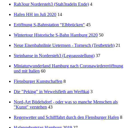
Rah3our Nordersteh3 (Stah3radeln Ende)
4
Hafen HH im Juli 2020
14
Eröffnung S-Bahnstation "Elbbrücken"
45
Wintertour Historische S-Bahn Hamburg 2020
50
Neue Eisenbahnlinie Ueternsen - Tornesch (Testbetrieb)
21
Steinhanse in Nordersteh3 (Legoausstellung)
37
Miniaturwunderland Hamburg nach Coronawiedereröffnung
und mit Italien
60
Flensburger Kunstschaffen
8
Die "Peking" in Wewelsfleth am Werftkai
3
Nord-Art Büdelsdorf - oder was so manche Menschen als
"Kunst" verstehen
43
Regenwetter und Schifffahrt durch den Flensburger Hafen
8
Hafengeburtstag Hamburg 2019
27