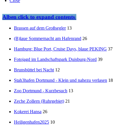
Close
Alben
click to expand contents
Brassen auf dem Großsegler
13
(B)laue Sommernacht am Hafenrand
26
Hamburg: Blue Port, Cruise Days, blaue PEKING
37
Fotojagd im Landschaftspark Duisburg-Nord
39
Brunsbüttel bei Nacht
12
Stah3hafen Dortmund - Klein und nahezu verlasen
18
Zoo Dortmund - Kurzbesuch
13
Zeche Zollern (Ruhrgebiet)
21
Kokerei Hansa
26
Heiligenhafen2025
10