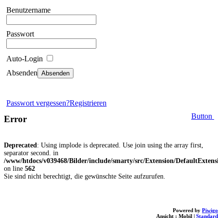
Benutzername
Passwort
Auto-Login
Absenden
Passwort vergessen?
Registrieren
Button
Error
Deprecated
: Using implode is deprecated. Use join using the array first,
separator second. in
/www/htdocs/v039468/Bilder/include/smarty/src/Extension/DefaultExten
on line
562
Sie sind nicht berechtigt, die gewünschte Seite aufzurufen.
Powered by
Piwigo
Ansicht :
Mobil
|
Standard