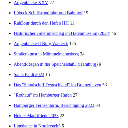
Augenblicke XXV
27
Lübeck Schiffsrundfahrt und Bahnhof
19
Rah3our durch den Hafen HH
11
Historischer Güterumschlag im Hafenmuseum (2024)
46
Augenblicke II Burg Waldeck
125
Straßenkunst in Mümmelmannsberg
34
Abend/Regen in der Speicherstah3 (Hamburg)
9
Santa Pauli 2023
15
Das "Schulschiff Deutschland" im Bremerhaven
53
"Rothaut" im Hamburger Hafen
27
Hamburger Fernsehturm, Besichtigung 2023
34
Heider Marktfriede 2023
22
Linedance in Nordersteh3
5