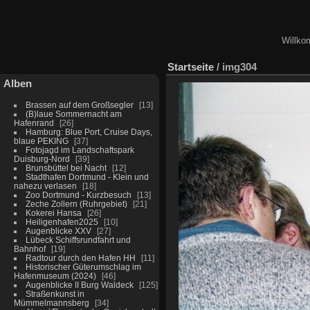
Willko
Startseite
/
img304
Alben
Brassen auf dem Großsegler
13
(B)laue Sommernacht am
Hafenrand
26
Hamburg: Blue Port, Cruise Days,
blaue PEKING
37
Fotojagd im Landschaftspark
Duisburg-Nord
39
Brunsbüttel bei Nacht
12
Stadthafen Dortmund - Klein und
nahezu verlasen
18
Zoo Dortmund - Kurzbesuch
13
Zeche Zollern (Ruhrgebiet)
21
Kokerei Hansa
26
Heiligenhafen2025
10
Augenblicke XXV
27
Lübeck Schiffsrundfahrt und
Bahnhof
19
Radtour durch den Hafen HH
11
Historischer Güterumschlag im
Hafenmuseum (2024)
46
Augenblicke II Burg Waldeck
125
Straßenkunst in
Mümmelmannsberg
34