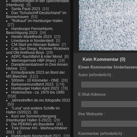
Abend/Regen in der Speicherstadt
(Hamburg)
9
Santa Pauli 2023
15
Das "Schulschiff Deutschland" im
Bremerhaven
53
"Rothaut" im Hamburger Hafen
27
Hamburger Fernsehturm,
Besichtigung 2023
34
Heider Marktfriede 2023
22
Linedance in Norderstedt
5
CM-Start am Altonaer Balkon
7
Cap San Diego, Rickmer Rickmers
und Old Arethusa Boys
29
ADFC-Nachtfahrt & roter Mond
8
Kein Kommentar (0)
Werningerrode HBF (Harz)
19
Dampfeisenbahnen in Drei Annen
Einen Kommentar hinterlassen
Hohne
21
Einlaufparade 2023 an Bord der
Autor (erforderlich) :
MS Bleichen
121
500mm - 10 Kilometer - ONE
26
Barkassenrundfahrt 2023
174
Hamburger Hafen April 2023
78
Historisches - ca. 1970 bis 1990
E-Mail-Adresse :
558
Jahrestreffen de.rec.fotografie 2022
50
"Luna" und andere Schiffe im
Hafen (3/2022)
6
Ihre Webseite :
Kurz vor Sonnenuntergang
(Hamburger Hafen 3-2022)
26
Die PEKING als Baustelle
44
Trek Dinner HH - Weihnachtsfeier
2021
3
Kommentar (erforderlich) :
Parkfunkeln Norderstedt 2021
20