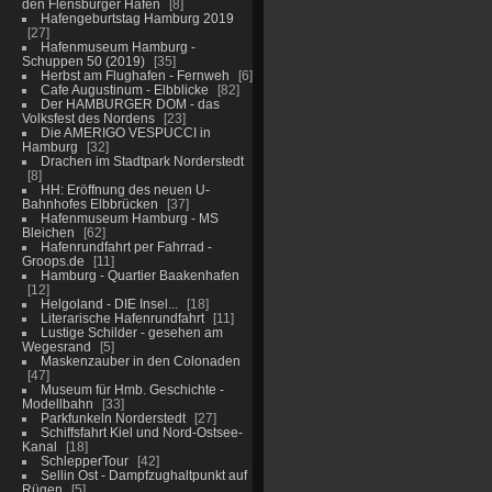
den Flensburger Hafen
8
Hafengeburtstag Hamburg 2019
27
Hafenmuseum Hamburg -
Schuppen 50 (2019)
35
Herbst am Flughafen - Fernweh
6
Cafe Augustinum - Elbblicke
82
Der HAMBURGER DOM - das
Volksfest des Nordens
23
Die AMERIGO VESPUCCI in
Hamburg
32
Drachen im Stadtpark Norderstedt
8
HH: Eröffnung des neuen U-
Bahnhofes Elbbrücken
37
Hafenmuseum Hamburg - MS
Bleichen
62
Hafenrundfahrt per Fahrrad -
Groops.de
11
Hamburg - Quartier Baakenhafen
12
Helgoland - DIE Insel...
18
Literarische Hafenrundfahrt
11
Lustige Schilder - gesehen am
Wegesrand
5
Maskenzauber in den Colonaden
47
Museum für Hmb. Geschichte -
Modellbahn
33
Parkfunkeln Norderstedt
27
Schiffsfahrt Kiel und Nord-Ostsee-
Kanal
18
SchlepperTour
42
Sellin Ost - Dampfzughaltpunkt auf
Rügen
5