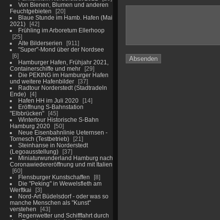
Von Bienen, Blumen und anderen
Feuchtgebieten
20
Blaue Stunde im Hamb. Hafen (Mai
2021)
42
Frühling im Arboretum Ellerhoop
25
Alte Bilderserien
911
"Super"-Mond über der Nordsee
6
Hamburger Hafen, Frühjahr 2021,
Containerschiffe und mehr
29
Die PEKING im Hamburger Hafen
und weitere Hafenbilder
37
Radtour Norderstedt (Stadtradeln
Ende)
4
Hafen HH im Juli 2020
14
Eröffnung S-Bahnstation
"Elbbrücken"
45
Wintertour Historische S-Bahn
Hamburg 2020
50
Neue Eisenbahnlinie Ueternsen -
Tornesch (Testbetrieb)
21
Steinhanse in Norderstedt
(Legoausstellung)
37
Miniaturwunderland Hamburg nach
Coronawiedereröffnung und mit Italien
60
Flensburger Kunstschaffen
8
Die "Peking" in Wewelsfleth am
Werftkai
3
Nord-Art Büdelsdorf - oder was so
manche Menschen als "Kunst"
verstehen
43
Regenwetter und Schifffahrt durch