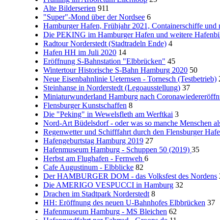
Alte Bilderserien
911
"Super"-Mond über der Nordsee
6
Hamburger Hafen, Frühjahr 2021, Containerschiffe und
Die PEKING im Hamburger Hafen und weitere Hafenbi
Radtour Norderstedt (Stadtradeln Ende)
4
Hafen HH im Juli 2020
14
Eröffnung S-Bahnstation "Elbbrücken"
45
Wintertour Historische S-Bahn Hamburg 2020
50
Neue Eisenbahnlinie Ueternsen - Tornesch (Testbetrieb)
Steinhanse in Norderstedt (Legoausstellung)
37
Miniaturwunderland Hamburg nach Coronawiedereröffnu
Flensburger Kunstschaffen
8
Die "Peking" in Wewelsfleth am Werftkai
3
Nord-Art Büdelsdorf - oder was so manche Menschen al
Regenwetter und Schifffahrt durch den Flensburger Haf
Hafengeburtstag Hamburg 2019
27
Hafenmuseum Hamburg - Schuppen 50 (2019)
35
Herbst am Flughafen - Fernweh
6
Cafe Augustinum - Elbblicke
82
Der HAMBURGER DOM - das Volksfest des Nordens
Die AMERIGO VESPUCCI in Hamburg
32
Drachen im Stadtpark Norderstedt
8
HH: Eröffnung des neuen U-Bahnhofes Elbbrücken
37
Hafenmuseum Hamburg - MS Bleichen
62