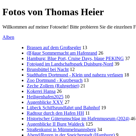
Fotos von Thomas Heier
Willkommen auf meiner Fotoseite! Bitte probieren Sie die einzelnen F
Alben
Brassen auf dem Großsegler
13
(B)laue Sommernacht am Hafenrand
26
Hamburg: Blue Port, Cruise Days, blaue PEKING
37
Fotojagd im Landschaftspark Duisburg-Nord
39
Brunsbüttel bei Nacht
12
Stadthafen Dortmund - Klein und nahezu verlasen
18
Zoo Dortmund - Kurzbesuch
13
Zeche Zollern (Ruhrgebiet)
21
Kokerei Hansa
26
Heiligenhafen2025
10
Augenblicke XXV
27
Lübeck Schiffsrundfahrt und Bahnhof
19
Radtour durch den Hafen HH
11
Historischer Güterumschlag im Hafenmuseum (2024)
46
Augenblicke II Burg Waldeck
125
Straßenkunst in Mümmelmannsberg
34
Abend/Regen in der Speicherstadt (Hamburg)
9