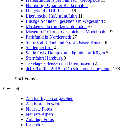
Hafenrundfahrt per Fahrrad - Groops.de
11
Hamburg - Quartier Baakenhafen
12
Helgoland - DIE Insel...
18
Literarische Hafenrundfahrt
11
Lustige Schilder - gesehen am Wegesrand
5
Maskenzauber in den Colonaden
47
Museum für Hmb. Geschichte - Modellbahn
33
Parkfunkeln Norderstedt
27
Schiffsfahrt Kiel und Nord-Ostsee-Kanal
18
SchlepperTour
42
Sellin Ost - Dampfzughaltpunkt auf Rügen
5
Sternfahrt Hamburg
9
Takelage spleissen im Hafenmuseum
23
debx-Treffen 2018 in Dresden und Umgebung
178
3941 Fotos
Erweitert
Am häufigsten angesehen
Am besten bewertet
Neueste Fotos
Neueste Alben
Zufällige Fotos
Kalender