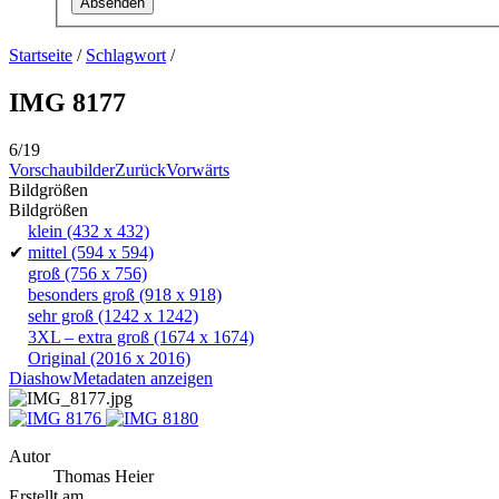
Startseite
/
Schlagwort
/
IMG 8177
6/19
Vorschaubilder
Zurück
Vorwärts
Bildgrößen
Bildgrößen
klein
(432 x 432)
✔
mittel
(594 x 594)
groß
(756 x 756)
besonders groß
(918 x 918)
sehr groß
(1242 x 1242)
3XL – extra groß
(1674 x 1674)
Original
(2016 x 2016)
Diashow
Metadaten anzeigen
Autor
Thomas Heier
Erstellt am