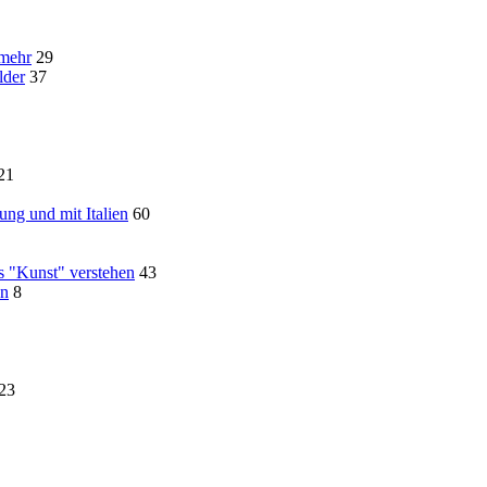
 mehr
29
lder
37
21
ng und mit Italien
60
s "Kunst" verstehen
43
en
8
23