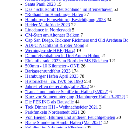
Santa Pauli 2023
15
Das "Schulschiff Deutschland" im Bremerhaven
53
"Rothaut" im Hamburger Hafen
27
Hamburger Fernsehturm, Besichtigung 2023
34
Heider Marktfriede 2023
22
Linedance in Norderstedt
5
CM-Start am Altonaer Balkon
7
Cap San Diego, Rickmer Rickmers und Old Arethusa B
ADFC-Nachtfahrt & roter Mond
8
Werningerrode HBF (Harz)
19
Dampfeisenbahnen in Drei Annen Hohne
21
Einlaufparade 2023 an Bord der MS Bleichen
121
500mm - 10 Kilometer - ONE
26
Barkassenrundfahrt 2023
174
Hamburger Hafen April 2023
78
Historisches - ca. 1970 bis 1990
558
Jahrestreffen de.rec.fotografie 2022
50
"Luna" und andere Schiffe im Hafen (3/2022)
6
Kurz vor Sonnenuntergang (Hamburger Hafen 3-2022)
Die PEKING als Baustelle
44
Trek Dinner HH - Weihnachtsfeier 2021
3
Parkfunkeln Norderstedt 2021
20
Von Bienen, Blumen und anderen Feuchtgebieten
20
Blaue Stunde im Hamb. Hafen (Mai 2021)
42
Frühling im Arboretum Ellerhoop
25