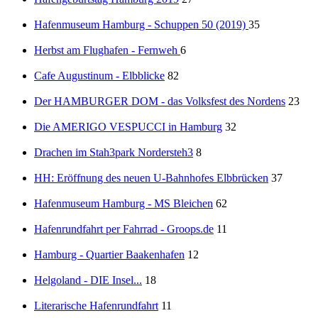
Hafenmuseum Hamburg - Schuppen 50 (2019)
35
Herbst am Flughafen - Fernweh
6
Cafe Augustinum - Elbblicke
82
Der HAMBURGER DOM - das Volksfest des Nordens
23
Die AMERIGO VESPUCCI in Hamburg
32
Drachen im Stah3park Nordersteh3
8
HH: Eröffnung des neuen U-Bahnhofes Elbbrücken
37
Hafenmuseum Hamburg - MS Bleichen
62
Hafenrundfahrt per Fahrrad - Groops.de
11
Hamburg - Quartier Baakenhafen
12
Helgoland - DIE Insel...
18
Literarische Hafenrundfahrt
11