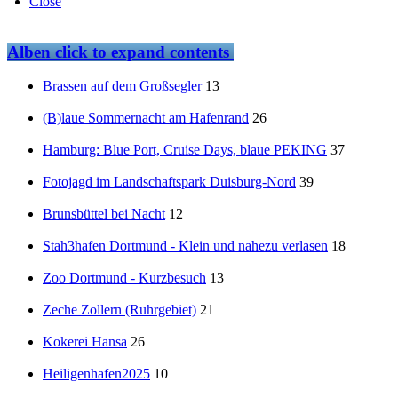
Close
Alben
click to expand contents
Brassen auf dem Großsegler
13
(B)laue Sommernacht am Hafenrand
26
Hamburg: Blue Port, Cruise Days, blaue PEKING
37
Fotojagd im Landschaftspark Duisburg-Nord
39
Brunsbüttel bei Nacht
12
Stah3hafen Dortmund - Klein und nahezu verlasen
18
Zoo Dortmund - Kurzbesuch
13
Zeche Zollern (Ruhrgebiet)
21
Kokerei Hansa
26
Heiligenhafen2025
10