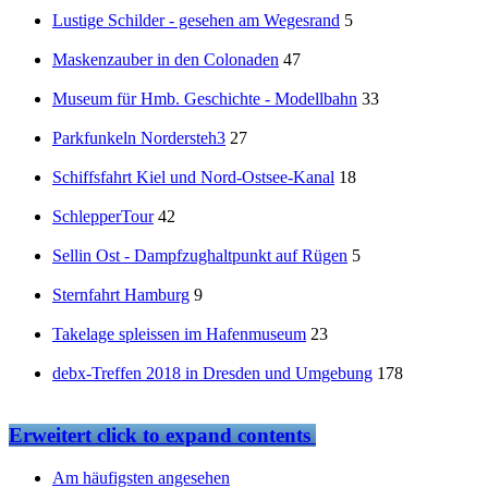
Lustige Schilder - gesehen am Wegesrand
5
Maskenzauber in den Colonaden
47
Museum für Hmb. Geschichte - Modellbahn
33
Parkfunkeln Nordersteh3
27
Schiffsfahrt Kiel und Nord-Ostsee-Kanal
18
SchlepperTour
42
Sellin Ost - Dampfzughaltpunkt auf Rügen
5
Sternfahrt Hamburg
9
Takelage spleissen im Hafenmuseum
23
debx-Treffen 2018 in Dresden und Umgebung
178
Erweitert
click to expand contents
Am häufigsten angesehen