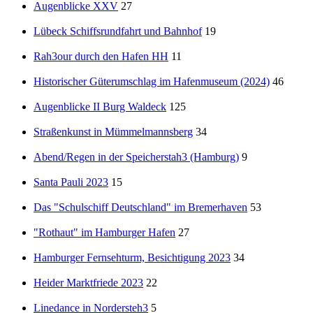
Augenblicke XXV
27
Lübeck Schiffsrundfahrt und Bahnhof
19
Rah3our durch den Hafen HH
11
Historischer Güterumschlag im Hafenmuseum (2024)
46
Augenblicke II Burg Waldeck
125
Straßenkunst in Mümmelmannsberg
34
Abend/Regen in der Speicherstah3 (Hamburg)
9
Santa Pauli 2023
15
Das "Schulschiff Deutschland" im Bremerhaven
53
"Rothaut" im Hamburger Hafen
27
Hamburger Fernsehturm, Besichtigung 2023
34
Heider Marktfriede 2023
22
Linedance in Nordersteh3
5