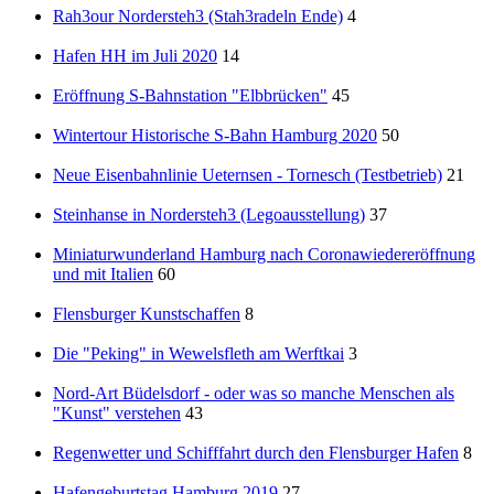
Rah3our Nordersteh3 (Stah3radeln Ende)
4
Hafen HH im Juli 2020
14
Eröffnung S-Bahnstation "Elbbrücken"
45
Wintertour Historische S-Bahn Hamburg 2020
50
Neue Eisenbahnlinie Ueternsen - Tornesch (Testbetrieb)
21
Steinhanse in Nordersteh3 (Legoausstellung)
37
Miniaturwunderland Hamburg nach Coronawiedereröffnung
und mit Italien
60
Flensburger Kunstschaffen
8
Die "Peking" in Wewelsfleth am Werftkai
3
Nord-Art Büdelsdorf - oder was so manche Menschen als
"Kunst" verstehen
43
Regenwetter und Schifffahrt durch den Flensburger Hafen
8
Hafengeburtstag Hamburg 2019
27