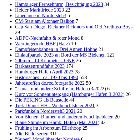
Hamburger Fernsehturm, Besichtigung 2023
34
Heider Marktfriede 2023
22
Linedance in Nordersteh3
5
CM-Start am Altonaer Balkon
7
Cap San Diego, Rickmer Rickmers und Old Arethusa Boys
29
ADFC-Nachtfahrt & roter Mond
8
Werningerrode HBF (Harz)
19
Dampfeisenbahnen in Drei Annen Hohne
21
Einlaufparade 2023 an Bord der MS Bleichen
121
500mm - 10 Kilometer - ONE
26
Barkassenrundfahrt 2023
174
Hamburger Hafen April 2023
78
Historisches - ca. 1970 bis 1990
558
Jahrestreffen de.rec.fotografie 2022
50
"Luna" und andere Schiffe im Hafen (3/2022)
6
Kurz vor Sonnenuntergang (Hamburger Hafen 3-2022)
26
Die PEKING als Baustelle
44
Trek Dinner HH - Weihnachtsfeier 2021
3
Parkfunkeln Nordersteh3 2021
20
Von Bienen, Blumen und anderen Feuchtgebieten
20
Blaue Stunde im Hamb. Hafen (Mai 2021)
42
Frühling im Arboretum Ellerhoop
25
Alte Bilderserien
911
"Super"-Mond über der Nordsee
6