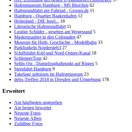
Hafenmuseum Hamburg - MS Bleichen
62
Hafenrundfahrt per Fahrrad - Groops.de
11
Hamburg - Quartier Baakenhafen
12
Helgoland - DIE Insel...
18
Literarische Hafenrundfahrt
11
Lustige Schilder - gesehen am Wegesrand
5
Maskenzauber in den Colonaden
47
Museum für Hmb. Geschichte - Modellbahn
33
Parkfunkeln Nordersteh3
27
Schiffsfahrt Kiel und Nord-Ostsee-Kanal
18
SchlepperTour
42
Sellin Ost - Dampfzughaltpunkt auf Rügen
5
Sternfahrt Hamburg
9
Takelage spleissen im Hafenmuseum
23
debx-Treffen 2018 in Dresden und Umgebung
178
Erweitert
Am häufigsten angesehen
Am besten bewertet
Neueste Fotos
Neueste Alben
Zufällige Fotos