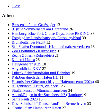
Close
Alben
Brassen auf dem Großsegler
13
(B)laue Sommernacht am Hafenrand
26
Hamburg: Blue Port, Cruise Days, blaue PEKING
37
Fotojagd im Landschaftspark Duisburg-Nord
39
Brunsbüttel bei Nacht
12
Stah3hafen Dortmund - Klein und nahezu verlasen
18
Zoo Dortmund - Kurzbesuch
13
Zeche Zollern (Ruhrgebiet)
21
Kokerei Hansa
26
Heiligenhafen2025
10
Augenblicke XXV
27
Lübeck Schiffsrundfahrt und Bahnhof
19
Rah3our durch den Hafen HH
11
Historischer Güterumschlag im Hafenmuseum (2024)
46
Augenblicke II Burg Waldeck
125
Straßenkunst in Mümmelmannsberg
34
Abend/Regen in der Speicherstah3 (Hamburg)
9
Santa Pauli 2023
15
Das "Schulschiff Deutschland" im Bremerhaven
53
"Rothaut" im Hamburger Hafen
27