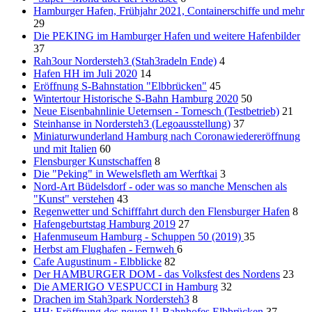
Hamburger Hafen, Frühjahr 2021, Containerschiffe und mehr
29
Die PEKING im Hamburger Hafen und weitere Hafenbilder
37
Rah3our Nordersteh3 (Stah3radeln Ende)
4
Hafen HH im Juli 2020
14
Eröffnung S-Bahnstation "Elbbrücken"
45
Wintertour Historische S-Bahn Hamburg 2020
50
Neue Eisenbahnlinie Ueternsen - Tornesch (Testbetrieb)
21
Steinhanse in Nordersteh3 (Legoausstellung)
37
Miniaturwunderland Hamburg nach Coronawiedereröffnung
und mit Italien
60
Flensburger Kunstschaffen
8
Die "Peking" in Wewelsfleth am Werftkai
3
Nord-Art Büdelsdorf - oder was so manche Menschen als
"Kunst" verstehen
43
Regenwetter und Schifffahrt durch den Flensburger Hafen
8
Hafengeburtstag Hamburg 2019
27
Hafenmuseum Hamburg - Schuppen 50 (2019)
35
Herbst am Flughafen - Fernweh
6
Cafe Augustinum - Elbblicke
82
Der HAMBURGER DOM - das Volksfest des Nordens
23
Die AMERIGO VESPUCCI in Hamburg
32
Drachen im Stah3park Nordersteh3
8
HH: Eröffnung des neuen U-Bahnhofes Elbbrücken
37