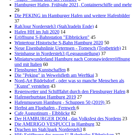
Hamburger Hafen, Frühjahr 2021, Containerschiffe und mehr
29
Die PEKING im Hamburger Hafen und weitere Hafenbilder
37
Rah3our Nordersteh3 (Stah3radeln Ende)
4
Hafen HH im Juli 2020
14
Eröffnung S-Bahnstation "Elbbrücken"
45
Wintertour Historische S-Bahn Hamburg 2020
50
Neue Eisenbahnlinie Ueternsen - Tornesch (Testbetrieb)
21
Steinhanse in Nordersteh3 (Legoausstellung)
37
Miniaturwunderland Hamburg nach Coronawiedereröffnung
und mit Italien
60
Flensburger Kunstschaffen
8
Die "Peking" in Wewelsfleth am Werftkai
3
Nord-Art Büdelsdorf - oder was so manche Menschen als
"Kunst" verstehen
43
Regenwetter und Schifffahrt durch den Flensburger Hafen
8
Hafengeburtstag Hamburg 2019
27
Hafenmuseum Hamburg - Schuppen 50 (2019)
35
Herbst am Flughafen - Fernweh
6
Cafe Augustinum - Elbblicke
82
Der HAMBURGER DOM - das Volksfest des Nordens
23
Die AMERIGO VESPUCCI in Hamburg
32
Drachen im Stah3park Nordersteh3
8
HH: Eröffnung des neuen U-Bahnhofes Elbbrücken
37