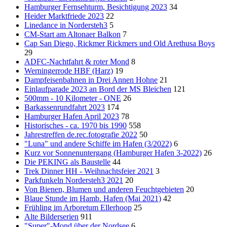
Hamburger Fernsehturm, Besichtigung 2023
34
Heider Marktfriede 2023
22
Linedance in Nordersteh3
5
CM-Start am Altonaer Balkon
7
Cap San Diego, Rickmer Rickmers und Old Arethusa Boys
29
ADFC-Nachtfahrt & roter Mond
8
Werningerrode HBF (Harz)
19
Dampfeisenbahnen in Drei Annen Hohne
21
Einlaufparade 2023 an Bord der MS Bleichen
121
500mm - 10 Kilometer - ONE
26
Barkassenrundfahrt 2023
174
Hamburger Hafen April 2023
78
Historisches - ca. 1970 bis 1990
558
Jahrestreffen de.rec.fotografie 2022
50
"Luna" und andere Schiffe im Hafen (3/2022)
6
Kurz vor Sonnenuntergang (Hamburger Hafen 3-2022)
26
Die PEKING als Baustelle
44
Trek Dinner HH - Weihnachtsfeier 2021
3
Parkfunkeln Nordersteh3 2021
20
Von Bienen, Blumen und anderen Feuchtgebieten
20
Blaue Stunde im Hamb. Hafen (Mai 2021)
42
Frühling im Arboretum Ellerhoop
25
Alte Bilderserien
911
"Super"-Mond über der Nordsee
6