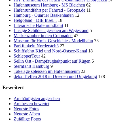
Hafenmuseum Hamburg - MS Bleichen
62
Hafenrundfahrt per Fahrrad - Groops.de
11
Hamburg - Quartier Baakenhafen
12
Helgoland - DIE Insel...
18
Literarische Hafenrundfahrt
11
Lustige Schilder - gesehen am Wegesrand
5
Maskenzauber in den Colonaden
47
Museum für Hmb. Geschichte - Modellbahn
33
Parkfunkeln Nordersteh3
27
Schiffsfahrt Kiel und Nord-Ostsee-Kanal
18
SchlepperTour
42
Sellin Ost - Dampfzughaltpunkt auf Rügen
5
Sternfahrt Hamburg
9
Takelage spleissen im Hafenmuseum
23
debx-Treffen 2018 in Dresden und Umgebung
178
Erweitert
Am häufigsten angesehen
Am besten bewertet
Neueste Fotos
Neueste Alben
Zufällige Fotos