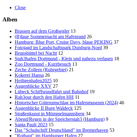
Close
Alben
Brassen auf dem Großsegler
13
(B)laue Sommernacht am Hafenrand
26
Hamburg: Blue Port, Cruise Days, blaue PEKING
37
Fotojagd im Landschaftspark Duisburg-Nord
39
Brunsbüttel bei Nacht
12
Stah3hafen Dortmund - Klein und nahezu verlasen
18
Zoo Dortmund - Kurzbesuch
13
Zeche Zollern (Ruhrgebiet)
21
Kokerei Hansa
26
Heiligenhafen2025
10
Augenblicke XXV
27
Lübeck Schiffsrundfahrt und Bahnhof
19
Rah3our durch den Hafen HH
11
Historischer Güterumschlag im Hafenmuseum (2024)
46
Augenblicke II Burg Waldeck
125
Straßenkunst in Mümmelmannsberg
34
Abend/Regen in der Speicherstah3 (Hamburg)
9
Santa Pauli 2023
15
Das "Schulschiff Deutschland" im Bremerhaven
53
"Rothaut" im Hamburger Hafen
27