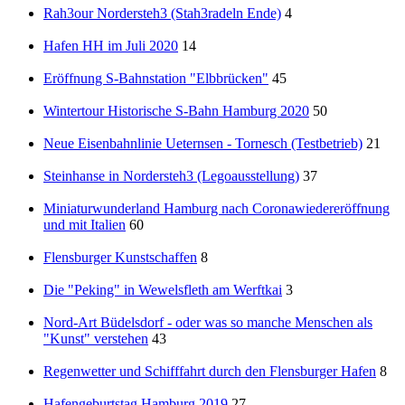
Rah3our Nordersteh3 (Stah3radeln Ende)
4
Hafen HH im Juli 2020
14
Eröffnung S-Bahnstation "Elbbrücken"
45
Wintertour Historische S-Bahn Hamburg 2020
50
Neue Eisenbahnlinie Ueternsen - Tornesch (Testbetrieb)
21
Steinhanse in Nordersteh3 (Legoausstellung)
37
Miniaturwunderland Hamburg nach Coronawiedereröffnung
und mit Italien
60
Flensburger Kunstschaffen
8
Die "Peking" in Wewelsfleth am Werftkai
3
Nord-Art Büdelsdorf - oder was so manche Menschen als
"Kunst" verstehen
43
Regenwetter und Schifffahrt durch den Flensburger Hafen
8
Hafengeburtstag Hamburg 2019
27