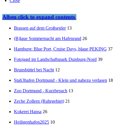
Close
Alben
click to expand contents
Brassen auf dem Großsegler
13
(B)laue Sommernacht am Hafenrand
26
Hamburg: Blue Port, Cruise Days, blaue PEKING
37
Fotojagd im Landschaftspark Duisburg-Nord
39
Brunsbüttel bei Nacht
12
Stah3hafen Dortmund - Klein und nahezu verlasen
18
Zoo Dortmund - Kurzbesuch
13
Zeche Zollern (Ruhrgebiet)
21
Kokerei Hansa
26
Heiligenhafen2025
10