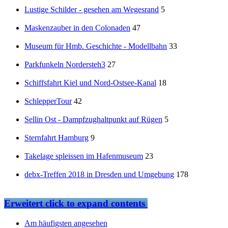
Lustige Schilder - gesehen am Wegesrand
5
Maskenzauber in den Colonaden
47
Museum für Hmb. Geschichte - Modellbahn
33
Parkfunkeln Nordersteh3
27
Schiffsfahrt Kiel und Nord-Ostsee-Kanal
18
SchlepperTour
42
Sellin Ost - Dampfzughaltpunkt auf Rügen
5
Sternfahrt Hamburg
9
Takelage spleissen im Hafenmuseum
23
debx-Treffen 2018 in Dresden und Umgebung
178
Erweitert
click to expand contents
Am häufigsten angesehen