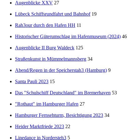
Augenblicke XXV
27
Lübeck Schiffsrundfahrt und Bahnhof
19
Rah3our durch den Hafen HH
11
Historischer Güterumschlag im Hafenmuseum (2024)
46
Augenblicke II Burg Waldeck
125
Straßenkunst in Mümmelmannsberg
34
Abend/Regen in der Speicherstah3 (Hamburg)
9
Santa Pauli 2023
15
Das "Schulschiff Deutschland" im Bremerhaven
53
"Rothaut" im Hamburger Hafen
27
Hamburger Fernsehturm, Besichtigung 2023
34
Heider Marktfriede 2023
22
Linedance in Nordersteh3
5