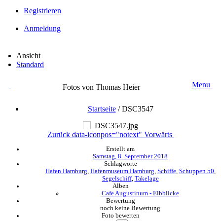
Registrieren
Anmeldung
Ansicht
Standard
Menu
Fotos von Thomas Heier
Startseite
/
DSC3547
Zurück
data-iconpos="notext"
Vorwärts
Erstellt am
Samstag, 8. September 2018
Schlagworte
Hafen Hamburg
,
Hafenmuseum Hamburg
,
Schiffe
,
Schuppen 50
,
Segelschiff
,
Takelage
Alben
Cafe Augustinum - Elbblicke
Bewertung
noch keine Bewertung
Foto bewerten