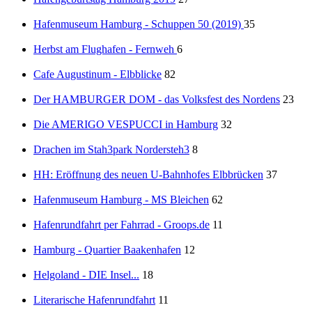
Hafenmuseum Hamburg - Schuppen 50 (2019)
35
Herbst am Flughafen - Fernweh
6
Cafe Augustinum - Elbblicke
82
Der HAMBURGER DOM - das Volksfest des Nordens
23
Die AMERIGO VESPUCCI in Hamburg
32
Drachen im Stah3park Nordersteh3
8
HH: Eröffnung des neuen U-Bahnhofes Elbbrücken
37
Hafenmuseum Hamburg - MS Bleichen
62
Hafenrundfahrt per Fahrrad - Groops.de
11
Hamburg - Quartier Baakenhafen
12
Helgoland - DIE Insel...
18
Literarische Hafenrundfahrt
11