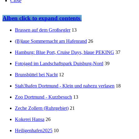
Close
Alben
click to expand contents
Brassen auf dem Großsegler
13
(B)laue Sommernacht am Hafenrand
26
Hamburg: Blue Port, Cruise Days, blaue PEKING
37
Fotojagd im Landschaftspark Duisburg-Nord
39
Brunsbüttel bei Nacht
12
Stah3hafen Dortmund - Klein und nahezu verlasen
18
Zoo Dortmund - Kurzbesuch
13
Zeche Zollern (Ruhrgebiet)
21
Kokerei Hansa
26
Heiligenhafen2025
10