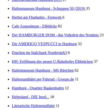
Hafenmuseum Hamburg - Schuppen 50 (2019)
35
Herbst am Flughafen - Fernweh
6
Cafe Augustinum - Elbblicke
82
Der HAMBURGER DOM - das Volksfest des Nordens
23
Die AMERIGO VESPUCCI in Hamburg
32
Drachen im Stah3park Nordersteh3
8
HH: Eröffnung des neuen U-Bahnhofes Elbbrücken
37
Hafenmuseum Hamburg - MS Bleichen
62
Hafenrundfahrt per Fahrrad - Groops.de
11
Hamburg - Quartier Baakenhafen
12
Helgoland - DIE Insel...
18
Literarische Hafenrundfahrt
11