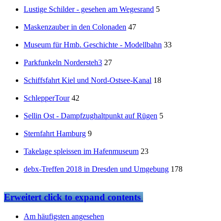
Lustige Schilder - gesehen am Wegesrand
5
Maskenzauber in den Colonaden
47
Museum für Hmb. Geschichte - Modellbahn
33
Parkfunkeln Nordersteh3
27
Schiffsfahrt Kiel und Nord-Ostsee-Kanal
18
SchlepperTour
42
Sellin Ost - Dampfzughaltpunkt auf Rügen
5
Sternfahrt Hamburg
9
Takelage spleissen im Hafenmuseum
23
debx-Treffen 2018 in Dresden und Umgebung
178
Erweitert
click to expand contents
Am häufigsten angesehen