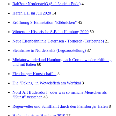
Rah3our Nordersteh3 (Stah3radeln Ende)
4
Hafen HH im Juli 2020
14
Eröffnung S-Bahnstation "Elbbrücken"
45
Wintertour Historische S-Bahn Hamburg 2020
50
Neue Eisenbahnlinie Ueternsen - Tornesch (Testbetrieb)
21
Steinhanse in Nordersteh3 (Legoausstellung)
37
Miniaturwunderland Hamburg nach Coronawiedereröffnung
und mit Italien
60
Flensburger Kunstschaffen
8
Die "Peking" in Wewelsfleth am Werftkai
3
Nord-Art Büdelsdorf - oder was so manche Menschen als
"Kunst" verstehen
43
Regenwetter und Schifffahrt durch den Flensburger Hafen
8
Hafengeburtstag Hamburg 2019
27