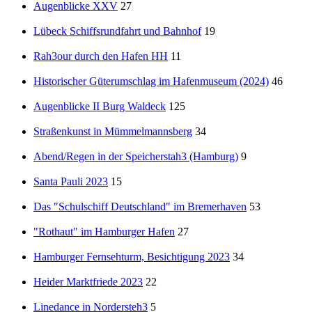
Augenblicke XXV
27
Lübeck Schiffsrundfahrt und Bahnhof
19
Rah3our durch den Hafen HH
11
Historischer Güterumschlag im Hafenmuseum (2024)
46
Augenblicke II Burg Waldeck
125
Straßenkunst in Mümmelmannsberg
34
Abend/Regen in der Speicherstah3 (Hamburg)
9
Santa Pauli 2023
15
Das "Schulschiff Deutschland" im Bremerhaven
53
"Rothaut" im Hamburger Hafen
27
Hamburger Fernsehturm, Besichtigung 2023
34
Heider Marktfriede 2023
22
Linedance in Nordersteh3
5