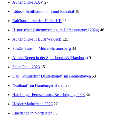
Augenblicke XXV
27
Lübeck Schiffsrundfahrt und Bahnhof
19
Rah3our durch den Hafen HH
11
Historischer Güterumschlag im Hafenmuseum (2024)
46
Augenblicke II Burg Waldeck
125
Straßenkunst in Mümmelmannsberg
34
Abend/Regen in der Speicherstah3 (Hamburg)
9
Santa Pauli 2023
15
Das "Schulschiff Deutschland" im Bremerhaven
53
"Rothaut" im Hamburger Hafen
27
Hamburger Fernsehturm, Besichtigung 2023
34
Heider Marktfriede 2023
22
Linedance in Nordersteh3
5