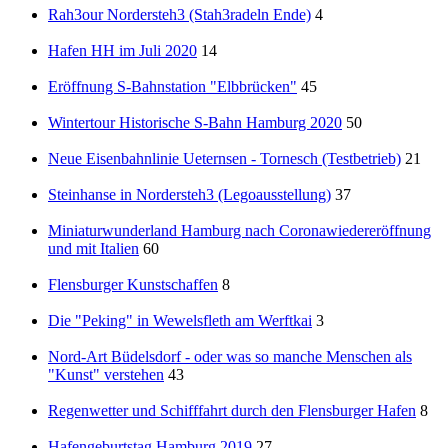
Rah3our Nordersteh3 (Stah3radeln Ende)
4
Hafen HH im Juli 2020
14
Eröffnung S-Bahnstation "Elbbrücken"
45
Wintertour Historische S-Bahn Hamburg 2020
50
Neue Eisenbahnlinie Ueternsen - Tornesch (Testbetrieb)
21
Steinhanse in Nordersteh3 (Legoausstellung)
37
Miniaturwunderland Hamburg nach Coronawiedereröffnung
und mit Italien
60
Flensburger Kunstschaffen
8
Die "Peking" in Wewelsfleth am Werftkai
3
Nord-Art Büdelsdorf - oder was so manche Menschen als
"Kunst" verstehen
43
Regenwetter und Schifffahrt durch den Flensburger Hafen
8
Hafengeburtstag Hamburg 2019
27