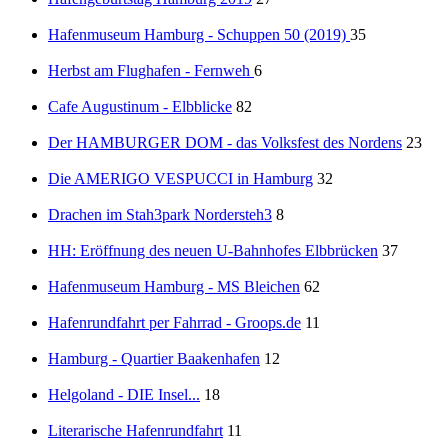
Hafenmuseum Hamburg - Schuppen 50 (2019)
35
Herbst am Flughafen - Fernweh
6
Cafe Augustinum - Elbblicke
82
Der HAMBURGER DOM - das Volksfest des Nordens
23
Die AMERIGO VESPUCCI in Hamburg
32
Drachen im Stah3park Nordersteh3
8
HH: Eröffnung des neuen U-Bahnhofes Elbbrücken
37
Hafenmuseum Hamburg - MS Bleichen
62
Hafenrundfahrt per Fahrrad - Groops.de
11
Hamburg - Quartier Baakenhafen
12
Helgoland - DIE Insel...
18
Literarische Hafenrundfahrt
11