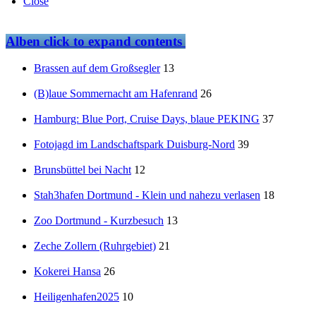
Close
Alben
click to expand contents
Brassen auf dem Großsegler
13
(B)laue Sommernacht am Hafenrand
26
Hamburg: Blue Port, Cruise Days, blaue PEKING
37
Fotojagd im Landschaftspark Duisburg-Nord
39
Brunsbüttel bei Nacht
12
Stah3hafen Dortmund - Klein und nahezu verlasen
18
Zoo Dortmund - Kurzbesuch
13
Zeche Zollern (Ruhrgebiet)
21
Kokerei Hansa
26
Heiligenhafen2025
10