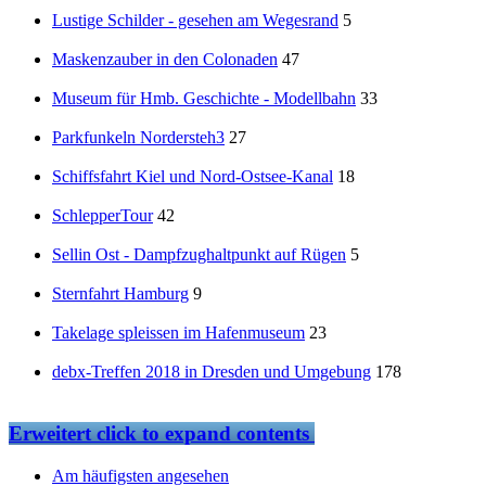
Lustige Schilder - gesehen am Wegesrand
5
Maskenzauber in den Colonaden
47
Museum für Hmb. Geschichte - Modellbahn
33
Parkfunkeln Nordersteh3
27
Schiffsfahrt Kiel und Nord-Ostsee-Kanal
18
SchlepperTour
42
Sellin Ost - Dampfzughaltpunkt auf Rügen
5
Sternfahrt Hamburg
9
Takelage spleissen im Hafenmuseum
23
debx-Treffen 2018 in Dresden und Umgebung
178
Erweitert
click to expand contents
Am häufigsten angesehen