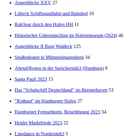
Augenblicke XXV
27
Lübeck Schiffsrundfahrt und Bahnhof
19
Rah3our durch den Hafen HH
11
Historischer Güterumschlag im Hafenmuseum (2024)
46
Augenblicke II Burg Waldeck
125
Straßenkunst in Mümmelmannsberg
34
Abend/Regen in der Speicherstah3 (Hamburg)
9
Santa Pauli 2023
15
Das "Schulschiff Deutschland" im Bremerhaven
53
"Rothaut" im Hamburger Hafen
27
Hamburger Fernsehturm, Besichtigung 2023
34
Heider Marktfriede 2023
22
Linedance in Nordersteh3
5