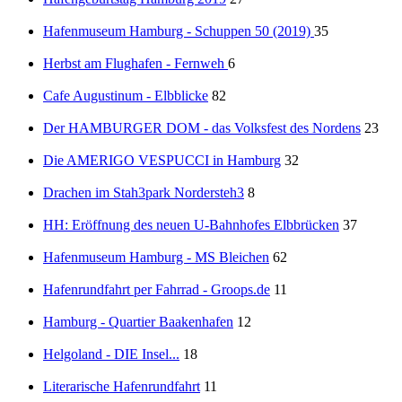
Hafenmuseum Hamburg - Schuppen 50 (2019)
35
Herbst am Flughafen - Fernweh
6
Cafe Augustinum - Elbblicke
82
Der HAMBURGER DOM - das Volksfest des Nordens
23
Die AMERIGO VESPUCCI in Hamburg
32
Drachen im Stah3park Nordersteh3
8
HH: Eröffnung des neuen U-Bahnhofes Elbbrücken
37
Hafenmuseum Hamburg - MS Bleichen
62
Hafenrundfahrt per Fahrrad - Groops.de
11
Hamburg - Quartier Baakenhafen
12
Helgoland - DIE Insel...
18
Literarische Hafenrundfahrt
11