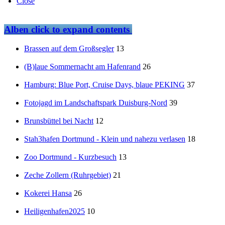
Close
Alben
click to expand contents
Brassen auf dem Großsegler
13
(B)laue Sommernacht am Hafenrand
26
Hamburg: Blue Port, Cruise Days, blaue PEKING
37
Fotojagd im Landschaftspark Duisburg-Nord
39
Brunsbüttel bei Nacht
12
Stah3hafen Dortmund - Klein und nahezu verlasen
18
Zoo Dortmund - Kurzbesuch
13
Zeche Zollern (Ruhrgebiet)
21
Kokerei Hansa
26
Heiligenhafen2025
10