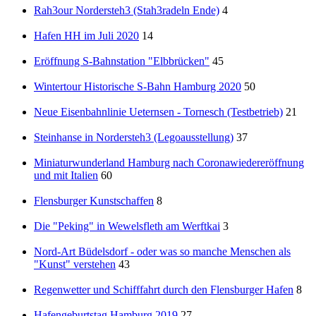
Rah3our Nordersteh3 (Stah3radeln Ende)
4
Hafen HH im Juli 2020
14
Eröffnung S-Bahnstation "Elbbrücken"
45
Wintertour Historische S-Bahn Hamburg 2020
50
Neue Eisenbahnlinie Ueternsen - Tornesch (Testbetrieb)
21
Steinhanse in Nordersteh3 (Legoausstellung)
37
Miniaturwunderland Hamburg nach Coronawiedereröffnung
und mit Italien
60
Flensburger Kunstschaffen
8
Die "Peking" in Wewelsfleth am Werftkai
3
Nord-Art Büdelsdorf - oder was so manche Menschen als
"Kunst" verstehen
43
Regenwetter und Schifffahrt durch den Flensburger Hafen
8
Hafengeburtstag Hamburg 2019
27