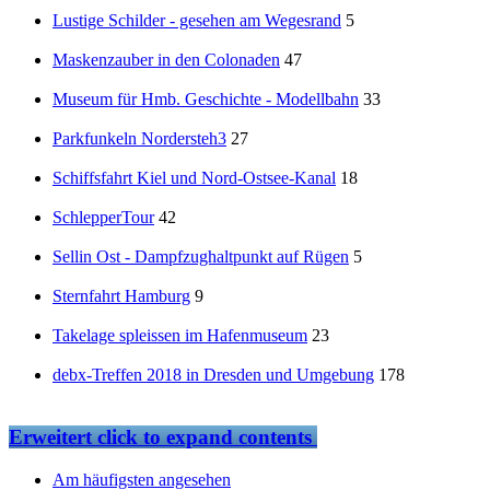
Lustige Schilder - gesehen am Wegesrand
5
Maskenzauber in den Colonaden
47
Museum für Hmb. Geschichte - Modellbahn
33
Parkfunkeln Nordersteh3
27
Schiffsfahrt Kiel und Nord-Ostsee-Kanal
18
SchlepperTour
42
Sellin Ost - Dampfzughaltpunkt auf Rügen
5
Sternfahrt Hamburg
9
Takelage spleissen im Hafenmuseum
23
debx-Treffen 2018 in Dresden und Umgebung
178
Erweitert
click to expand contents
Am häufigsten angesehen