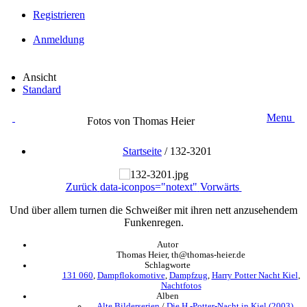
Registrieren
Anmeldung
Ansicht
Standard
Menu
Fotos von Thomas Heier
Startseite
/
132-3201
Zurück
data-iconpos="notext"
Vorwärts
Und über allem turnen die Schweißer mit ihren nett anzusehendem
Funkenregen.
Autor
Thomas Heier, th@thomas-heier.de
Schlagworte
131 060
,
Dampflokomotive
,
Dampfzug
,
Harry Potter Nacht Kiel
,
Nachtfotos
Alben
Alte Bilderserien
/
Die H.-Potter-Nacht in Kiel (2003)