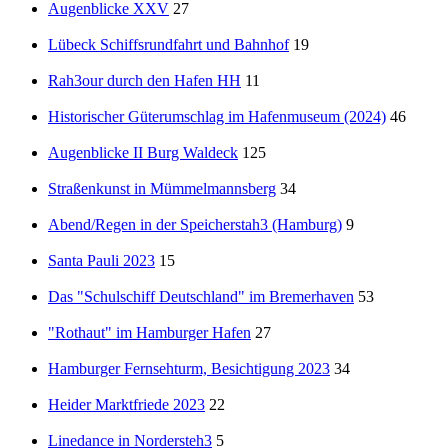
Augenblicke XXV
27
Lübeck Schiffsrundfahrt und Bahnhof
19
Rah3our durch den Hafen HH
11
Historischer Güterumschlag im Hafenmuseum (2024)
46
Augenblicke II Burg Waldeck
125
Straßenkunst in Mümmelmannsberg
34
Abend/Regen in der Speicherstah3 (Hamburg)
9
Santa Pauli 2023
15
Das "Schulschiff Deutschland" im Bremerhaven
53
"Rothaut" im Hamburger Hafen
27
Hamburger Fernsehturm, Besichtigung 2023
34
Heider Marktfriede 2023
22
Linedance in Nordersteh3
5