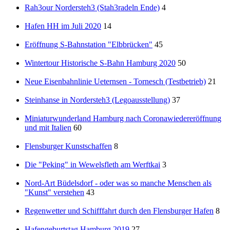
Rah3our Nordersteh3 (Stah3radeln Ende)
4
Hafen HH im Juli 2020
14
Eröffnung S-Bahnstation "Elbbrücken"
45
Wintertour Historische S-Bahn Hamburg 2020
50
Neue Eisenbahnlinie Ueternsen - Tornesch (Testbetrieb)
21
Steinhanse in Nordersteh3 (Legoausstellung)
37
Miniaturwunderland Hamburg nach Coronawiedereröffnung
und mit Italien
60
Flensburger Kunstschaffen
8
Die "Peking" in Wewelsfleth am Werftkai
3
Nord-Art Büdelsdorf - oder was so manche Menschen als
"Kunst" verstehen
43
Regenwetter und Schifffahrt durch den Flensburger Hafen
8
Hafengeburtstag Hamburg 2019
27