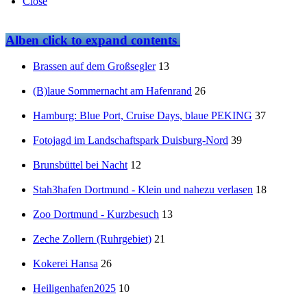
Close
Alben
click to expand contents
Brassen auf dem Großsegler
13
(B)laue Sommernacht am Hafenrand
26
Hamburg: Blue Port, Cruise Days, blaue PEKING
37
Fotojagd im Landschaftspark Duisburg-Nord
39
Brunsbüttel bei Nacht
12
Stah3hafen Dortmund - Klein und nahezu verlasen
18
Zoo Dortmund - Kurzbesuch
13
Zeche Zollern (Ruhrgebiet)
21
Kokerei Hansa
26
Heiligenhafen2025
10