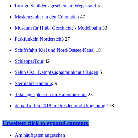
Lustige Schilder - gesehen am Wegesrand
5
Maskenzauber in den Colonaden
47
Museum für Hmb. Geschichte - Modellbahn
33
Parkfunkeln Nordersteh3
27
Schiffsfahrt Kiel und Nord-Ostsee-Kanal
18
SchlepperTour
42
Sellin Ost - Dampfzughaltpunkt auf Rügen
5
Sternfahrt Hamburg
9
Takelage spleissen im Hafenmuseum
23
debx-Treffen 2018 in Dresden und Umgebung
178
Erweitert
click to expand contents
Am häufigsten angesehen