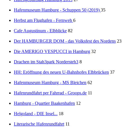
Hafenmuseum Hamburg - Schuppen 50 (2019)
35
Herbst am Flughafen - Fernweh
6
Cafe Augustinum - Elbblicke
82
Der HAMBURGER DOM - das Volksfest des Nordens
23
Die AMERIGO VESPUCCI in Hamburg
32
Drachen im Stah3park Nordersteh3
8
HH: Eröffnung des neuen U-Bahnhofes Elbbrücken
37
Hafenmuseum Hamburg - MS Bleichen
62
Hafenrundfahrt per Fahrrad - Groops.de
11
Hamburg - Quartier Baakenhafen
12
Helgoland - DIE Insel...
18
Literarische Hafenrundfahrt
11