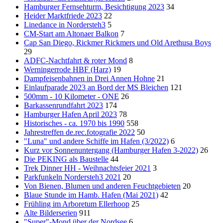
Hamburger Fernsehturm, Besichtigung 2023
34
Heider Marktfriede 2023
22
Linedance in Nordersteh3
5
CM-Start am Altonaer Balkon
7
Cap San Diego, Rickmer Rickmers und Old Arethusa Boys
29
ADFC-Nachtfahrt & roter Mond
8
Werningerrode HBF (Harz)
19
Dampfeisenbahnen in Drei Annen Hohne
21
Einlaufparade 2023 an Bord der MS Bleichen
121
500mm - 10 Kilometer - ONE
26
Barkassenrundfahrt 2023
174
Hamburger Hafen April 2023
78
Historisches - ca. 1970 bis 1990
558
Jahrestreffen de.rec.fotografie 2022
50
"Luna" und andere Schiffe im Hafen (3/2022)
6
Kurz vor Sonnenuntergang (Hamburger Hafen 3-2022)
26
Die PEKING als Baustelle
44
Trek Dinner HH - Weihnachtsfeier 2021
3
Parkfunkeln Nordersteh3 2021
20
Von Bienen, Blumen und anderen Feuchtgebieten
20
Blaue Stunde im Hamb. Hafen (Mai 2021)
42
Frühling im Arboretum Ellerhoop
25
Alte Bilderserien
911
"Super"-Mond über der Nordsee
6