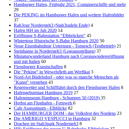
Hamburger Hafen, Frühjahr 2021, Containerschiffe und mehr
29
Die PEKING im Hamburger Hafen und weitere Hafenbilder
37
Rah3our Nordersteh3 (Stah3radeln Ende)
4
Hafen HH im Juli 2020
14
Eröffnung S-Bahnstation "Elbbrücken"
45
Wintertour Historische S-Bahn Hamburg 2020
50
Neue Eisenbahnlinie Ueternsen - Tornesch (Testbetrieb)
21
Steinhanse in Nordersteh3 (Legoausstellung)
37
Miniaturwunderland Hamburg nach Coronawiedereröffnung
und mit Italien
60
Flensburger Kunstschaffen
8
Die "Peking" in Wewelsfleth am Werftkai
3
Nord-Art Büdelsdorf - oder was so manche Menschen als
"Kunst" verstehen
43
Regenwetter und Schifffahrt durch den Flensburger Hafen
8
Hafengeburtstag Hamburg 2019
27
Hafenmuseum Hamburg - Schuppen 50 (2019)
35
Herbst am Flughafen - Fernweh
6
Cafe Augustinum - Elbblicke
82
Der HAMBURGER DOM - das Volksfest des Nordens
23
Die AMERIGO VESPUCCI in Hamburg
32
Drachen im Stah3park Nordersteh3
8
HH: Eröffnung des neuen U-Bahnhofes Elbbrücken
37