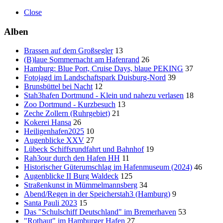
Close
Alben
Brassen auf dem Großsegler
13
(B)laue Sommernacht am Hafenrand
26
Hamburg: Blue Port, Cruise Days, blaue PEKING
37
Fotojagd im Landschaftspark Duisburg-Nord
39
Brunsbüttel bei Nacht
12
Stah3hafen Dortmund - Klein und nahezu verlasen
18
Zoo Dortmund - Kurzbesuch
13
Zeche Zollern (Ruhrgebiet)
21
Kokerei Hansa
26
Heiligenhafen2025
10
Augenblicke XXV
27
Lübeck Schiffsrundfahrt und Bahnhof
19
Rah3our durch den Hafen HH
11
Historischer Güterumschlag im Hafenmuseum (2024)
46
Augenblicke II Burg Waldeck
125
Straßenkunst in Mümmelmannsberg
34
Abend/Regen in der Speicherstah3 (Hamburg)
9
Santa Pauli 2023
15
Das "Schulschiff Deutschland" im Bremerhaven
53
"Rothaut" im Hamburger Hafen
27