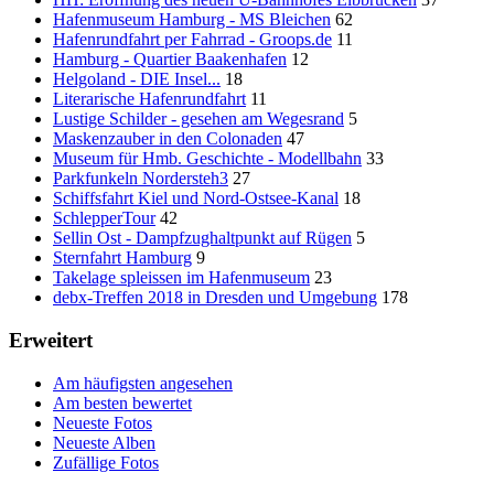
Hafenmuseum Hamburg - MS Bleichen
62
Hafenrundfahrt per Fahrrad - Groops.de
11
Hamburg - Quartier Baakenhafen
12
Helgoland - DIE Insel...
18
Literarische Hafenrundfahrt
11
Lustige Schilder - gesehen am Wegesrand
5
Maskenzauber in den Colonaden
47
Museum für Hmb. Geschichte - Modellbahn
33
Parkfunkeln Nordersteh3
27
Schiffsfahrt Kiel und Nord-Ostsee-Kanal
18
SchlepperTour
42
Sellin Ost - Dampfzughaltpunkt auf Rügen
5
Sternfahrt Hamburg
9
Takelage spleissen im Hafenmuseum
23
debx-Treffen 2018 in Dresden und Umgebung
178
Erweitert
Am häufigsten angesehen
Am besten bewertet
Neueste Fotos
Neueste Alben
Zufällige Fotos