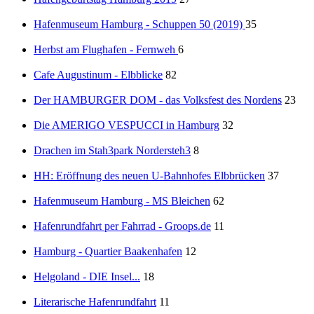
Hafenmuseum Hamburg - Schuppen 50 (2019)
35
Herbst am Flughafen - Fernweh
6
Cafe Augustinum - Elbblicke
82
Der HAMBURGER DOM - das Volksfest des Nordens
23
Die AMERIGO VESPUCCI in Hamburg
32
Drachen im Stah3park Nordersteh3
8
HH: Eröffnung des neuen U-Bahnhofes Elbbrücken
37
Hafenmuseum Hamburg - MS Bleichen
62
Hafenrundfahrt per Fahrrad - Groops.de
11
Hamburg - Quartier Baakenhafen
12
Helgoland - DIE Insel...
18
Literarische Hafenrundfahrt
11