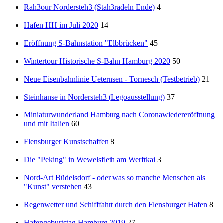
Rah3our Nordersteh3 (Stah3radeln Ende)
4
Hafen HH im Juli 2020
14
Eröffnung S-Bahnstation "Elbbrücken"
45
Wintertour Historische S-Bahn Hamburg 2020
50
Neue Eisenbahnlinie Ueternsen - Tornesch (Testbetrieb)
21
Steinhanse in Nordersteh3 (Legoausstellung)
37
Miniaturwunderland Hamburg nach Coronawiedereröffnung
und mit Italien
60
Flensburger Kunstschaffen
8
Die "Peking" in Wewelsfleth am Werftkai
3
Nord-Art Büdelsdorf - oder was so manche Menschen als
"Kunst" verstehen
43
Regenwetter und Schifffahrt durch den Flensburger Hafen
8
Hafengeburtstag Hamburg 2019
27