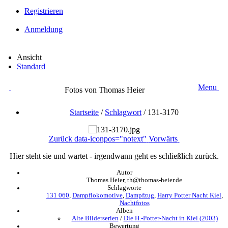
Registrieren
Anmeldung
Ansicht
Standard
Menu
Fotos von Thomas Heier
Startseite
/
Schlagwort
/
131-3170
Zurück
data-iconpos="notext"
Vorwärts
Hier steht sie und wartet - irgendwann geht es schließlich zurück.
Autor
Thomas Heier, th@thomas-heier.de
Schlagworte
131 060
,
Dampflokomotive
,
Dampfzug
,
Harry Potter Nacht Kiel
,
Nachtfotos
Alben
Alte Bilderserien
/
Die H.-Potter-Nacht in Kiel (2003)
Bewertung