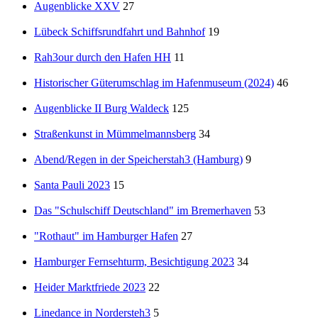
Augenblicke XXV
27
Lübeck Schiffsrundfahrt und Bahnhof
19
Rah3our durch den Hafen HH
11
Historischer Güterumschlag im Hafenmuseum (2024)
46
Augenblicke II Burg Waldeck
125
Straßenkunst in Mümmelmannsberg
34
Abend/Regen in der Speicherstah3 (Hamburg)
9
Santa Pauli 2023
15
Das "Schulschiff Deutschland" im Bremerhaven
53
"Rothaut" im Hamburger Hafen
27
Hamburger Fernsehturm, Besichtigung 2023
34
Heider Marktfriede 2023
22
Linedance in Nordersteh3
5