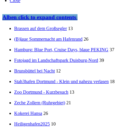
Close
Alben
click to expand contents
Brassen auf dem Großsegler
13
(B)laue Sommernacht am Hafenrand
26
Hamburg: Blue Port, Cruise Days, blaue PEKING
37
Fotojagd im Landschaftspark Duisburg-Nord
39
Brunsbüttel bei Nacht
12
Stah3hafen Dortmund - Klein und nahezu verlasen
18
Zoo Dortmund - Kurzbesuch
13
Zeche Zollern (Ruhrgebiet)
21
Kokerei Hansa
26
Heiligenhafen2025
10