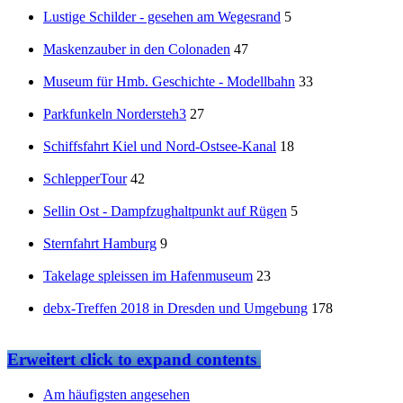
Lustige Schilder - gesehen am Wegesrand
5
Maskenzauber in den Colonaden
47
Museum für Hmb. Geschichte - Modellbahn
33
Parkfunkeln Nordersteh3
27
Schiffsfahrt Kiel und Nord-Ostsee-Kanal
18
SchlepperTour
42
Sellin Ost - Dampfzughaltpunkt auf Rügen
5
Sternfahrt Hamburg
9
Takelage spleissen im Hafenmuseum
23
debx-Treffen 2018 in Dresden und Umgebung
178
Erweitert
click to expand contents
Am häufigsten angesehen