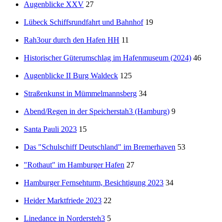
Augenblicke XXV
27
Lübeck Schiffsrundfahrt und Bahnhof
19
Rah3our durch den Hafen HH
11
Historischer Güterumschlag im Hafenmuseum (2024)
46
Augenblicke II Burg Waldeck
125
Straßenkunst in Mümmelmannsberg
34
Abend/Regen in der Speicherstah3 (Hamburg)
9
Santa Pauli 2023
15
Das "Schulschiff Deutschland" im Bremerhaven
53
"Rothaut" im Hamburger Hafen
27
Hamburger Fernsehturm, Besichtigung 2023
34
Heider Marktfriede 2023
22
Linedance in Nordersteh3
5