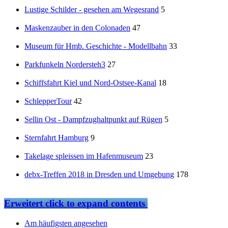
Lustige Schilder - gesehen am Wegesrand
5
Maskenzauber in den Colonaden
47
Museum für Hmb. Geschichte - Modellbahn
33
Parkfunkeln Nordersteh3
27
Schiffsfahrt Kiel und Nord-Ostsee-Kanal
18
SchlepperTour
42
Sellin Ost - Dampfzughaltpunkt auf Rügen
5
Sternfahrt Hamburg
9
Takelage spleissen im Hafenmuseum
23
debx-Treffen 2018 in Dresden und Umgebung
178
Erweitert
click to expand contents
Am häufigsten angesehen