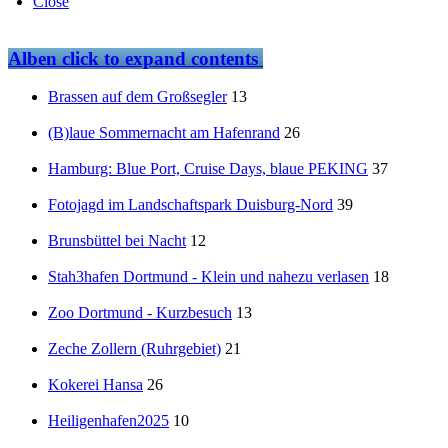
Close
Alben
click to expand contents
Brassen auf dem Großsegler
13
(B)laue Sommernacht am Hafenrand
26
Hamburg: Blue Port, Cruise Days, blaue PEKING
37
Fotojagd im Landschaftspark Duisburg-Nord
39
Brunsbüttel bei Nacht
12
Stah3hafen Dortmund - Klein und nahezu verlasen
18
Zoo Dortmund - Kurzbesuch
13
Zeche Zollern (Ruhrgebiet)
21
Kokerei Hansa
26
Heiligenhafen2025
10