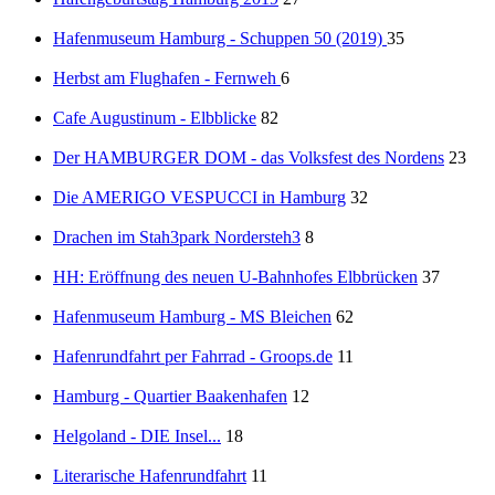
Hafenmuseum Hamburg - Schuppen 50 (2019)
35
Herbst am Flughafen - Fernweh
6
Cafe Augustinum - Elbblicke
82
Der HAMBURGER DOM - das Volksfest des Nordens
23
Die AMERIGO VESPUCCI in Hamburg
32
Drachen im Stah3park Nordersteh3
8
HH: Eröffnung des neuen U-Bahnhofes Elbbrücken
37
Hafenmuseum Hamburg - MS Bleichen
62
Hafenrundfahrt per Fahrrad - Groops.de
11
Hamburg - Quartier Baakenhafen
12
Helgoland - DIE Insel...
18
Literarische Hafenrundfahrt
11