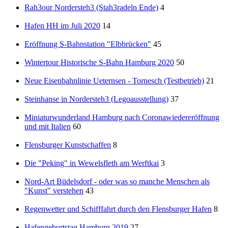
Rah3our Nordersteh3 (Stah3radeln Ende)
4
Hafen HH im Juli 2020
14
Eröffnung S-Bahnstation "Elbbrücken"
45
Wintertour Historische S-Bahn Hamburg 2020
50
Neue Eisenbahnlinie Ueternsen - Tornesch (Testbetrieb)
21
Steinhanse in Nordersteh3 (Legoausstellung)
37
Miniaturwunderland Hamburg nach Coronawiedereröffnung
und mit Italien
60
Flensburger Kunstschaffen
8
Die "Peking" in Wewelsfleth am Werftkai
3
Nord-Art Büdelsdorf - oder was so manche Menschen als
"Kunst" verstehen
43
Regenwetter und Schifffahrt durch den Flensburger Hafen
8
Hafengeburtstag Hamburg 2019
27