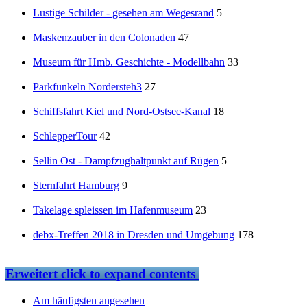
Lustige Schilder - gesehen am Wegesrand
5
Maskenzauber in den Colonaden
47
Museum für Hmb. Geschichte - Modellbahn
33
Parkfunkeln Nordersteh3
27
Schiffsfahrt Kiel und Nord-Ostsee-Kanal
18
SchlepperTour
42
Sellin Ost - Dampfzughaltpunkt auf Rügen
5
Sternfahrt Hamburg
9
Takelage spleissen im Hafenmuseum
23
debx-Treffen 2018 in Dresden und Umgebung
178
Erweitert
click to expand contents
Am häufigsten angesehen