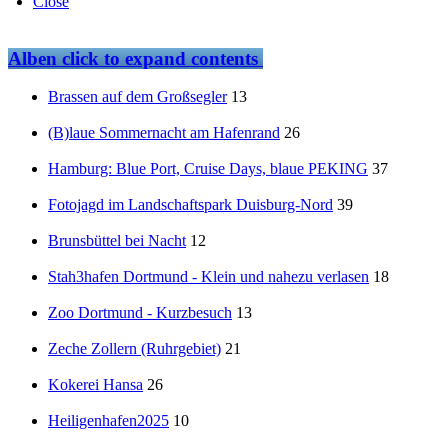
Close
Alben
click to expand contents
Brassen auf dem Großsegler
13
(B)laue Sommernacht am Hafenrand
26
Hamburg: Blue Port, Cruise Days, blaue PEKING
37
Fotojagd im Landschaftspark Duisburg-Nord
39
Brunsbüttel bei Nacht
12
Stah3hafen Dortmund - Klein und nahezu verlasen
18
Zoo Dortmund - Kurzbesuch
13
Zeche Zollern (Ruhrgebiet)
21
Kokerei Hansa
26
Heiligenhafen2025
10