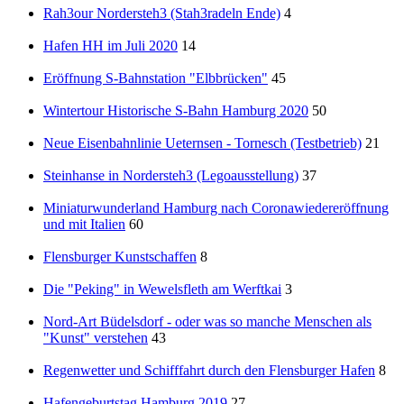
Rah3our Nordersteh3 (Stah3radeln Ende)
4
Hafen HH im Juli 2020
14
Eröffnung S-Bahnstation "Elbbrücken"
45
Wintertour Historische S-Bahn Hamburg 2020
50
Neue Eisenbahnlinie Ueternsen - Tornesch (Testbetrieb)
21
Steinhanse in Nordersteh3 (Legoausstellung)
37
Miniaturwunderland Hamburg nach Coronawiedereröffnung
und mit Italien
60
Flensburger Kunstschaffen
8
Die "Peking" in Wewelsfleth am Werftkai
3
Nord-Art Büdelsdorf - oder was so manche Menschen als
"Kunst" verstehen
43
Regenwetter und Schifffahrt durch den Flensburger Hafen
8
Hafengeburtstag Hamburg 2019
27