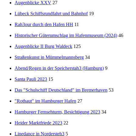
Augenblicke XXV
27
Lübeck Schiffsrundfahrt und Bahnhof
19
Rah3our durch den Hafen HH
11
Historischer Güterumschlag im Hafenmuseum (2024)
46
Augenblicke II Burg Waldeck
125
Straßenkunst in Mümmelmannsberg
34
Abend/Regen in der Speicherstah3 (Hamburg)
9
Santa Pauli 2023
15
Das "Schulschiff Deutschland" im Bremerhaven
53
"Rothaut" im Hamburger Hafen
27
Hamburger Fernsehturm, Besichtigung 2023
34
Heider Marktfriede 2023
22
Linedance in Nordersteh3
5