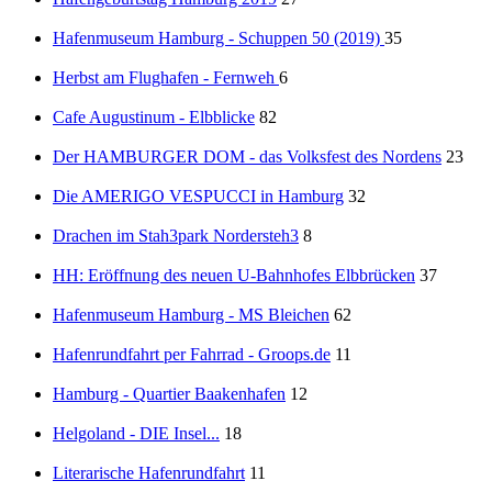
Hafenmuseum Hamburg - Schuppen 50 (2019)
35
Herbst am Flughafen - Fernweh
6
Cafe Augustinum - Elbblicke
82
Der HAMBURGER DOM - das Volksfest des Nordens
23
Die AMERIGO VESPUCCI in Hamburg
32
Drachen im Stah3park Nordersteh3
8
HH: Eröffnung des neuen U-Bahnhofes Elbbrücken
37
Hafenmuseum Hamburg - MS Bleichen
62
Hafenrundfahrt per Fahrrad - Groops.de
11
Hamburg - Quartier Baakenhafen
12
Helgoland - DIE Insel...
18
Literarische Hafenrundfahrt
11