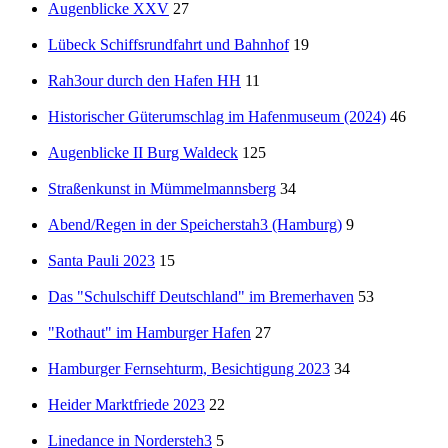
Augenblicke XXV
27
Lübeck Schiffsrundfahrt und Bahnhof
19
Rah3our durch den Hafen HH
11
Historischer Güterumschlag im Hafenmuseum (2024)
46
Augenblicke II Burg Waldeck
125
Straßenkunst in Mümmelmannsberg
34
Abend/Regen in der Speicherstah3 (Hamburg)
9
Santa Pauli 2023
15
Das "Schulschiff Deutschland" im Bremerhaven
53
"Rothaut" im Hamburger Hafen
27
Hamburger Fernsehturm, Besichtigung 2023
34
Heider Marktfriede 2023
22
Linedance in Nordersteh3
5