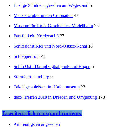
Lustige Schilder - gesehen am Wegesrand
5
Maskenzauber in den Colonaden
47
Museum für Hmb. Geschichte - Modellbahn
33
Parkfunkeln Nordersteh3
27
Schiffsfahrt Kiel und Nord-Ostsee-Kanal
18
SchlepperTour
42
Sellin Ost - Dampfzughaltpunkt auf Rügen
5
Sternfahrt Hamburg
9
Takelage spleissen im Hafenmuseum
23
debx-Treffen 2018 in Dresden und Umgebung
178
Erweitert
click to expand contents
Am häufigsten angesehen