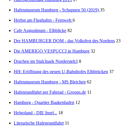
Hafenmuseum Hamburg - Schuppen 50 (2019)
35
Herbst am Flughafen - Fernweh
6
Cafe Augustinum - Elbblicke
82
Der HAMBURGER DOM - das Volksfest des Nordens
23
Die AMERIGO VESPUCCI in Hamburg
32
Drachen im Stah3park Nordersteh3
8
HH: Eröffnung des neuen U-Bahnhofes Elbbrücken
37
Hafenmuseum Hamburg - MS Bleichen
62
Hafenrundfahrt per Fahrrad - Groops.de
11
Hamburg - Quartier Baakenhafen
12
Helgoland - DIE Insel...
18
Literarische Hafenrundfahrt
11