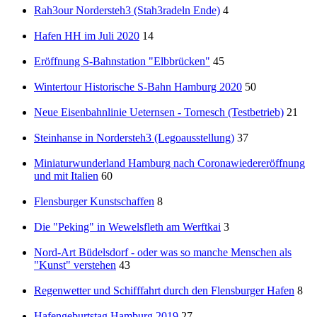
Rah3our Nordersteh3 (Stah3radeln Ende)
4
Hafen HH im Juli 2020
14
Eröffnung S-Bahnstation "Elbbrücken"
45
Wintertour Historische S-Bahn Hamburg 2020
50
Neue Eisenbahnlinie Ueternsen - Tornesch (Testbetrieb)
21
Steinhanse in Nordersteh3 (Legoausstellung)
37
Miniaturwunderland Hamburg nach Coronawiedereröffnung
und mit Italien
60
Flensburger Kunstschaffen
8
Die "Peking" in Wewelsfleth am Werftkai
3
Nord-Art Büdelsdorf - oder was so manche Menschen als
"Kunst" verstehen
43
Regenwetter und Schifffahrt durch den Flensburger Hafen
8
Hafengeburtstag Hamburg 2019
27