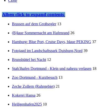
Close
Alben
click to expand contents
Brassen auf dem Großsegler
13
(B)laue Sommernacht am Hafenrand
26
Hamburg: Blue Port, Cruise Days, blaue PEKING
37
Fotojagd im Landschaftspark Duisburg-Nord
39
Brunsbüttel bei Nacht
12
Stah3hafen Dortmund - Klein und nahezu verlasen
18
Zoo Dortmund - Kurzbesuch
13
Zeche Zollern (Ruhrgebiet)
21
Kokerei Hansa
26
Heiligenhafen2025
10