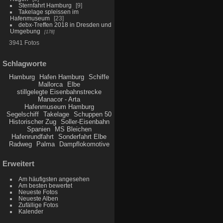
Sternfahrt Hamburg
9
Takelage spleissen im
Hafenmuseum
23
debx-Treffen 2018 in Dresden und
Umgebung
178
3941 Fotos
Schlagworte
Hamburg
Hafen Hamburg
Schiffe
Mallorca
Elbe
stillgelegte Eisenbahnstrecke
Manacor - Arta
Hafenmuseum Hamburg
Segelschiff
Takelage
Schuppen 50
Historischer Zug
Soller-Eisenbahn
Spanien
MS Bleichen
Hafenrundfahrt
Sonderfahrt Elbe
Radweg
Palma
Dampflokomotive
Erweitert
Am häufigsten angesehen
Am besten bewertet
Neueste Fotos
Neueste Alben
Zufällige Fotos
Kalender