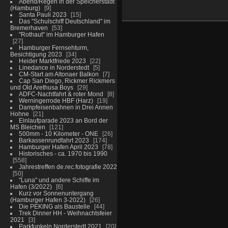
Abend/Regen in der Speicherstadt
(Hamburg)
9
Santa Pauli 2023
15
Das "Schulschiff Deutschland" im
Bremerhaven
53
"Rothaut" im Hamburger Hafen
27
Hamburger Fernsehturm,
Besichtigung 2023
34
Heider Marktfriede 2023
22
Linedance in Norderstedt
5
CM-Start am Altonaer Balkon
7
Cap San Diego, Rickmer Rickmers
und Old Arethusa Boys
29
ADFC-Nachtfahrt & roter Mond
8
Werningerrode HBF (Harz)
19
Dampfeisenbahnen in Drei Annen
Hohne
21
Einlaufparade 2023 an Bord der
MS Bleichen
121
500mm - 10 Kilometer - ONE
26
Barkassenrundfahrt 2023
174
Hamburger Hafen April 2023
78
Historisches - ca. 1970 bis 1990
558
Jahrestreffen de.rec.fotografie 2022
50
"Luna" und andere Schiffe im
Hafen (3/2022)
6
Kurz vor Sonnenuntergang
(Hamburger Hafen 3-2022)
26
Die PEKING als Baustelle
44
Trek Dinner HH - Weihnachtsfeier
2021
3
Parkfunkeln Norderstedt 2021
20