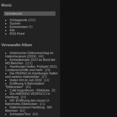
Menü
Schlagworte
(202)
Suchen
Kommentare
(5)
Info
RSS-Feed
Verwandte Alben
Historischer Güterumschlag im
Hafenmuseum (2024)
46
Einlaufparade 2023 an Bord der
MS Bleichen
121
Hamburger Hafen, Frühjahr 2021,
Containerschiffe und mehr
29
Die PEKING im Hamburger Hafen
und weitere Hafenbilder
37
Hafen HH im Juli 2020
14
Eröffnung S-Bahnstation
"Elbbrücken"
45
Cafe Augustinum - Elbblicke
5
Die AMERIGO VESPUCCI in
Hamburg
32
HH: Eröffnung des neuen U-
Bahnhofes Elbbrücken
21
Hafenmuseum Hamburg - MS
Bleichen
62
SchlepperTour
42