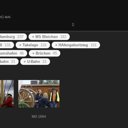
s) aus.
 Hamburg
237
+ MS Bleichen
183
0
131
+ Takelage
131
+ HAfengeburtstag
121
umshafen
46
+ Brücken
45
nbahn
21
+ U-Bahn
21
0
MG 1664