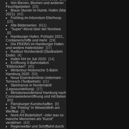
Von Bienen, Blumen und anderen
Feuchtgebieten
20
Blaue Stunde im Hamb. Hafen (Mai
2021)
42
Frühling im Arboretum Ellerhoop
25
Alte Bilderserien
911
"Super"-Mond über der Nordsee
6
Hamburger Hafen, Frühjahr 2021,
Containerschiffe und mehr
29
Die PEKING im Hamburger Hafen
und weitere Hafenbilder
37
Radtour Norderstedt (Stadtradeln
Ende)
4
Hafen HH im Juli 2020
14
Eröffnung S-Bahnstation
"Elbbrücken"
45
Wintertour Historische S-Bahn
Hamburg 2020
50
Neue Eisenbahnlinie Ueternsen -
Tornesch (Testbetrieb)
21
Steinhanse in Norderstedt
(Legoausstellung)
37
Miniaturwunderland Hamburg nach
Coronawiedereröffnung und mit Italien
60
Flensburger Kunstschaffen
8
Die "Peking" in Wewelsfleth am
Werftkai
3
Nord-Art Büdelsdorf - oder was so
manche Menschen als "Kunst"
verstehen
43
Regenwetter und Schifffahrt durch