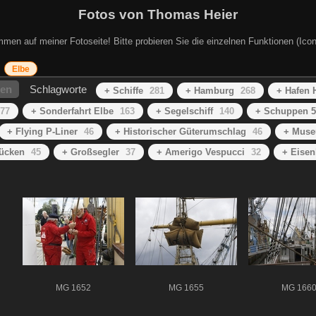
Fotos von Thomas Heier
mmen auf meiner Fotoseite! Bitte probieren Sie die einzelnen Funktionen (Icon
Elbe
hen
Schlagworte
+ Schiffe
281
+ Hamburg
268
+ Hafen
77
+ Sonderfahrt Elbe
163
+ Segelschiff
140
+ Schuppen 5
+ Flying P-Liner
46
+ Historischer Güterumschlag
46
+ Muse
rücken
45
+ Großsegler
37
+ Amerigo Vespucci
32
+ Eise
MG 1652
MG 1655
MG 166