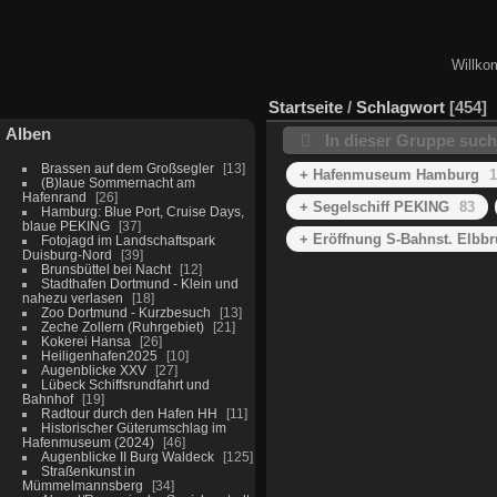
Willko
Startseite
/
Schlagwort
454
Alben
In dieser Gruppe suc
Brassen auf dem Großsegler
13
+ Hafenmuseum Hamburg
1
(B)laue Sommernacht am
Hafenrand
26
+ Segelschiff PEKING
83
Hamburg: Blue Port, Cruise Days,
blaue PEKING
37
+ Eröffnung S-Bahnst. Elbb
Fotojagd im Landschaftspark
Duisburg-Nord
39
Brunsbüttel bei Nacht
12
Stadthafen Dortmund - Klein und
nahezu verlasen
18
Zoo Dortmund - Kurzbesuch
13
Zeche Zollern (Ruhrgebiet)
21
Kokerei Hansa
26
Heiligenhafen2025
10
Augenblicke XXV
27
Lübeck Schiffsrundfahrt und
Bahnhof
19
Radtour durch den Hafen HH
11
Historischer Güterumschlag im
Hafenmuseum (2024)
46
Augenblicke II Burg Waldeck
125
Straßenkunst in
Mümmelmannsberg
34