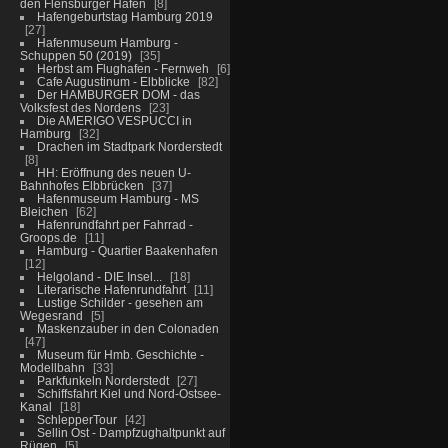
den Flensburger Hafen
8
Hafengeburtstag Hamburg 2019
27
Hafenmuseum Hamburg -
Schuppen 50 (2019)
35
Herbst am Flughafen - Fernweh
6
Cafe Augustinum - Elbblicke
82
Der HAMBURGER DOM - das
Volksfest des Nordens
23
Die AMERIGO VESPUCCI in
Hamburg
32
Drachen im Stadtpark Norderstedt
8
HH: Eröffnung des neuen U-
Bahnhofes Elbbrücken
37
Hafenmuseum Hamburg - MS
Bleichen
62
Hafenrundfahrt per Fahrrad -
Groops.de
11
Hamburg - Quartier Baakenhafen
12
Helgoland - DIE Insel...
18
Literarische Hafenrundfahrt
11
Lustige Schilder - gesehen am
Wegesrand
5
Maskenzauber in den Colonaden
47
Museum für Hmb. Geschichte -
Modellbahn
33
Parkfunkeln Norderstedt
27
Schiffsfahrt Kiel und Nord-Ostsee-
Kanal
18
SchlepperTour
42
Sellin Ost - Dampfzughaltpunkt auf
Rügen
5